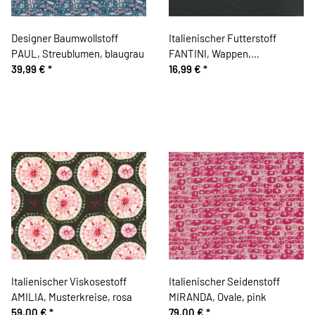
Designer Baumwollstoff
Italienischer Futterstoff
PAUL, Streublumen, blaugrau
FANTINI, Wappen,
39,99 €
*
schwarzbraun
16,99 €
*
Italienischer Viskosestoff
Italienischer Seidenstoff
AMILIA, Musterkreise, rosa
MIRANDA, Ovale, pink
59,00 €
*
79,00 €
*