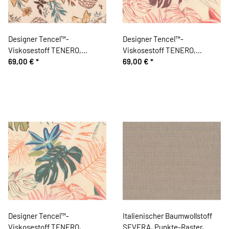
Designer Tencel™-
Designer Tencel™-
Viskosestoff TENERO,
Viskosestoff TENERO,
Ananas & Blüten
69,00 €
*
Monstera-Blätter, aubergine-
69,00 €
*
hellrot
Designer Tencel™-
Italienischer Baumwollstoff
Viskosestoff TENERO,
SEVERA, Punkte-Raster,