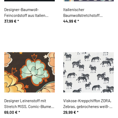
Designer-Baumwoll-
Italienischer
Feincordstoff aus Italien
Baumwollstretchstoff
GIORGIO, marineblau
37,99 €
*
ARMANDO, Kreise mit
44,99 €
*
Streifenbordüre
Designer Leinenstoff mit
Viskose-Kreppchiffon ZORA,
Stretch MISS, Comic-Blumen,
Zebras, gebrochenes weiß-
anthrazit
69,00 €
*
schwarz
29,99 €
*