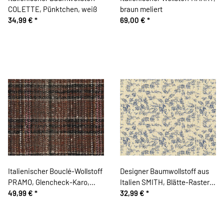
COLETTE, Pünktchen, weiß
braun meliert
34,99 €
*
69,00 €
*
Italienischer Bouclé-Wollstoff
Designer Baumwollstoff aus
PRAMO, Glencheck-Karo,
Italien SMITH, Blätte-Raster,
braun
49,99 €
*
blau-senfgelb
32,99 €
*