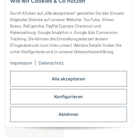
Wie wir Cookies & Co nutzen
Durch Klicken auf „Alle akzeptieren“ gestatten Sie den Einsatz
folgender Dienste auf unserer Website: YouTube, Vimeo,
Brevo, ReCaptcha, PayPal Express Checkout und
Ratenzahlung, Google Analytics 4, Google Ads Conversion
Tracking. Sie können die Einstellung jederzeit ändern
(Fingerabdruck-Icon links unten). Weitere Details finden Sie
unter
Konfigurieren
und in unserer
Datenschutzerklärung
.
Impressum
|
Datenschutz
Sehr fester Designer-
Designer Baumwollstoff aus
Cordsamtstoff aus Italien
Italien SMITH, Kleeblatt-
Alle akzeptieren
CHRISTIAN D, schwarz
49,99 €
*
Raute, aquablau
32,99 €
*
Konfigurieren
Ablehnen