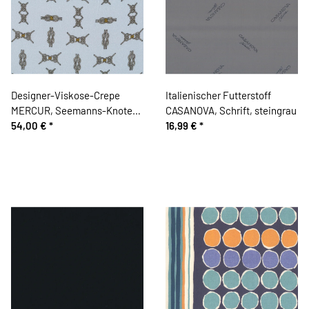
Designer-Viskose-Crepe
Italienischer Futterstoff
MERCUR, Seemanns-Knoten,
CASANOVA, Schrift, steingrau
hellgrau
54,00 €
*
16,99 €
*