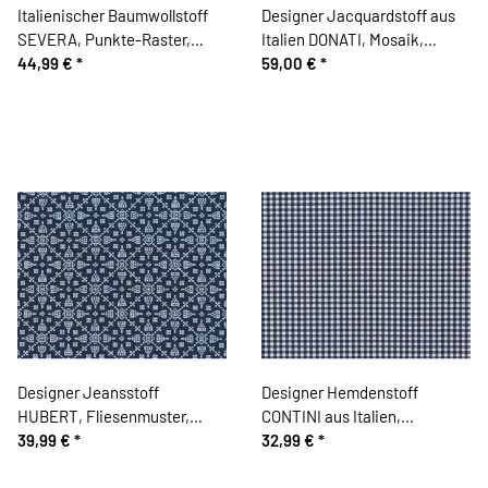
Italienischer Baumwollstoff
Designer Jacquardstoff aus
SEVERA, Punkte-Raster,
Italien DONATI, Mosaik,
braun
44,99 €
*
schwarz
59,00 €
*
Designer Jeansstoff
Designer Hemdenstoff
HUBERT, Fliesenmuster,
CONTINI aus Italien,
dunkelblau-weiß
39,99 €
*
Vichykaro, dunkelblau
32,99 €
*