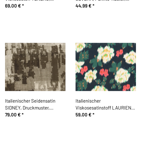
Monstera-Blätter, orange-
69,00 €
*
beige
44,99 €
*
petrol
Italienischer Seidensatin
Italienischer
SIDNEY, Druckmuster,
Viskosesatinstoff LAURIEN,
schlammbraun
79,00 €
*
Colourprint, dunkelblau
59,00 €
*