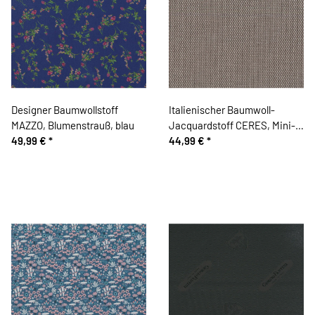
Designer Baumwollstoff
Italienischer Baumwoll-
MAZZO, Blumenstrauß, blau
Jacquardstoff CERES, Mini-
49,99 €
*
Rauten, braun
44,99 €
*