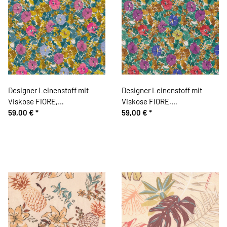
Designer Leinenstoff mit
Designer Leinenstoff mit
Viskose FIORE,
Viskose FIORE,
Stiefmütterchen, helllila-
59,00 €
*
Stiefmütterchen, rot-blau
59,00 €
*
fuchsia