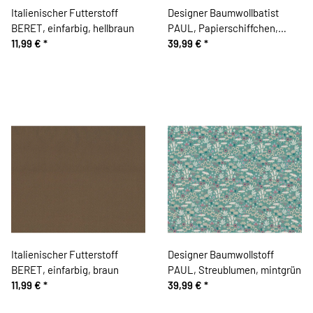
Italienischer Futterstoff
Designer Baumwollbatist
BERET, einfarbig, hellbraun
PAUL, Papierschiffchen,
11,99 €
*
mintgrün-rosa
39,99 €
*
Italienischer Futterstoff
Designer Baumwollstoff
BERET, einfarbig, braun
PAUL, Streublumen, mintgrün
11,99 €
*
39,99 €
*