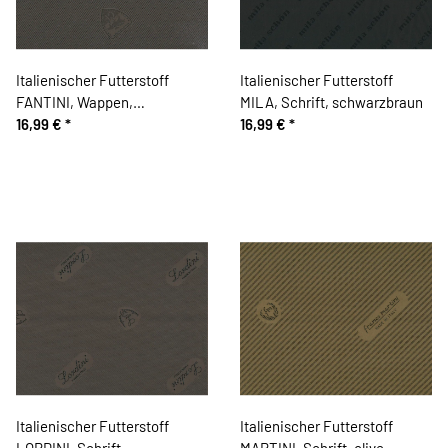
Italienischer Futterstoff
Italienischer Futterstoff
FANTINI, Wappen,
MILA, Schrift, schwarzbraun
schlammbraun
16,99 €
*
16,99 €
*
Italienischer Futterstoff
Italienischer Futterstoff
LORDINI, Schrift,
MARTINI, Schrift, olive