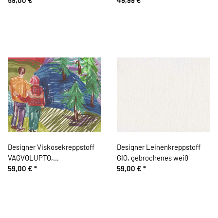
Designer Viskosekreppstoff
Designer Leinenkreppstoff
VAGVOLUPTO,
GIO, gebrochenes weiß
Landschaftsblick, lila-blau
59,00 €
*
59,00 €
*