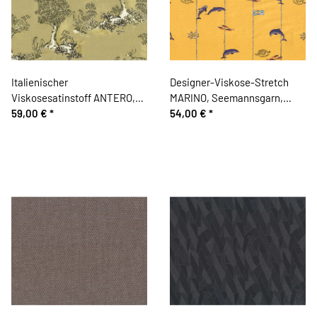
Italienischer
Designer-Viskose-Stretch
Viskosesatinstoff ANTERO,
MARINO, Seemannsgarn,
Wald mit Hirschen
59,00 €
*
maisgelb
54,00 €
*