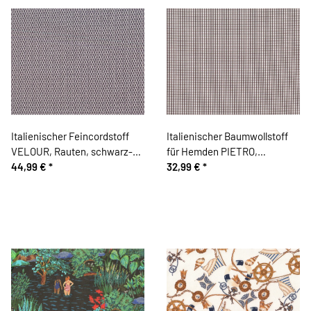
Italienischer Feincordstoff
Italienischer Baumwollstoff
VELOUR, Rauten, schwarz-
für Hemden PIETRO,
weiß
44,99 €
*
Vichykaro, dunkelbraun-weiß
32,99 €
*