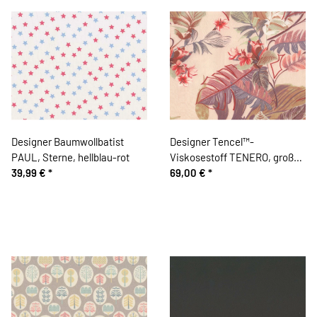
Designer Baumwollbatist
Designer Tencel™-
PAUL, Sterne, hellblau-rot
Viskosestoff TENERO, große
39,99 €
*
Blätter
69,00 €
*