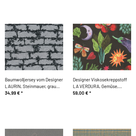
Baumwolljersey vom Designer
Designer Viskosekreppstoff
LAURIN, Steinmauer, grau
LA VERDURA, Gemüse,
meliert-schwarz
34,99 €
*
schwarz
59,00 €
*