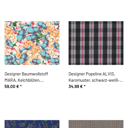
Designer Baumwollstoff
Designer Popeline ALVIS,
MARA, Kelchblüten,
Karomuster, schwarz-weiß-
maisgelb-petrol
59,00 €
*
fuchsia
34,99 €
*