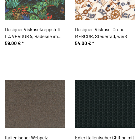
Designer Viskosekreppstoff
Designer-Viskose-Crepe
LA VERDURA, Badesee im
MERCUR, Steuerrad, weiß
Dschungel
59,00 €
*
54,00 €
*
Italienischer Webpelz
Edler italienischer Chiffon mit