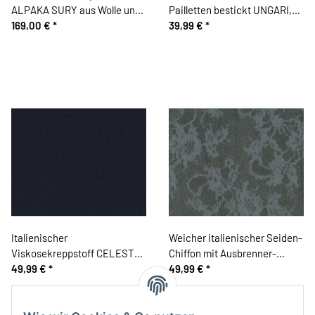
ALPAKA SURY aus Wolle und
Pailletten bestickt UNGARI,
Seide
169,00 €
*
runde Pailletten, schwarz
39,99 €
*
Italienischer
Weicher italienischer Seiden-
Viskosekreppstoff CELESTA,
Chiffon mit Ausbrenner-
nachtblau
49,99 €
*
Muster VELLUTATA, Büten-
49,99 €
*
Design, steingrau