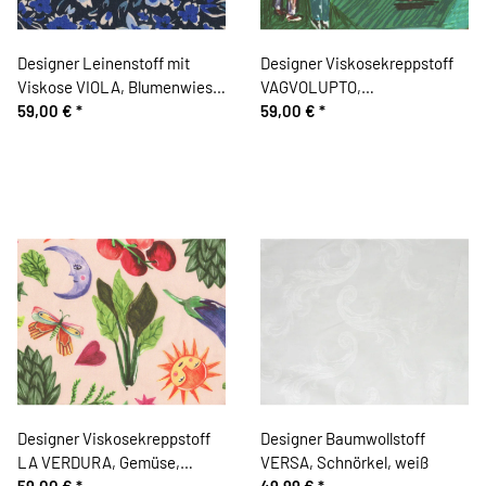
Designer Leinenstoff mit
Designer Viskosekreppstoff
Viskose VIOLA, Blumenwiese,
VAGVOLUPTO,
ultramarinblau
59,00 €
*
Landschaftsblick, grün-petrol
59,00 €
*
Designer Viskosekreppstoff
Designer Baumwollstoff
LA VERDURA, Gemüse,
VERSA, Schnörkel, weiß
hautfarben
59,00 €
*
49,99 €
*