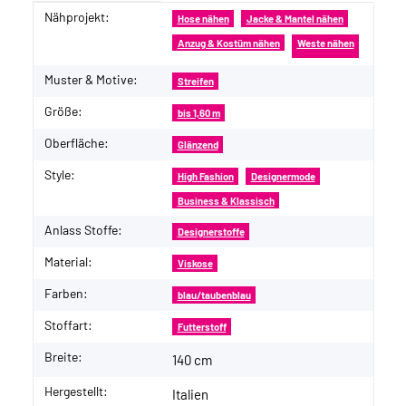
Nähprojekt:
Produkteigenschaft
Wert
Hose nähen
Jacke & Mantel nähen
Anzug & Kostüm nähen
Weste nähen
Muster & Motive:
Streifen
Größe:
bis 1,60 m
Oberfläche:
Glänzend
Style:
High Fashion
Designermode
Business & Klassisch
Anlass Stoffe:
Designerstoffe
Material:
Viskose
Farben:
blau/taubenblau
Stoffart:
Futterstoff
Breite:
140 cm
Hergestellt:
Italien