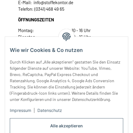
E-Mail: info@stoffekontor.de
Telefon: (0341) 468 49 65
ÖFFNUNGSZEITEN
Montag:
10 - 16 Uhr
Dienstag:
10 - 16 Uhr
Mittwoch:
10 - 18 Uhr
Wie wir Cookies & Co nutzen
Donnerstag:
10 - 18 Uhr
Freitag:
10 - 18 Uhr
Durch Klicken auf „Alle akzeptieren“ gestatten Sie den Einsatz
Samstag:
10 - 14 Uhr
folgender Dienste auf unserer Website: YouTube, Vimeo,
Unser Service
Brevo, ReCaptcha, PayPal Express Checkout und
Ratenzahlung, Google Analytics 4, Google Ads Conversion
Tracking. Sie können die Einstellung jederzeit ändern
Rechtliches
(Fingerabdruck-Icon links unten). Weitere Details finden Sie
unter
Konfigurieren
und in unserer
Datenschutzerklärung
.
Impressum
|
Datenschutz
Alle akzeptieren