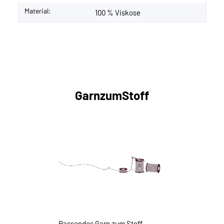
Material:
100 % Viskose
GarnzumStoff
Passendes Garn zum Stoff