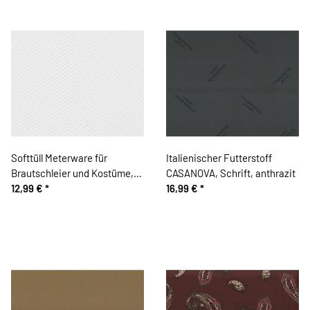
Softtüll Meterware für
Italienischer Futterstoff
Brautschleier und Kostüme,
CASANOVA, Schrift, anthrazit
weiß
12,99 €
*
16,99 €
*