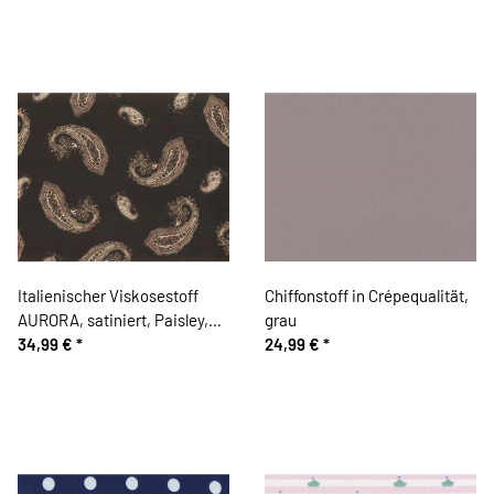
Italienischer Viskosestoff
Chiffonstoff in Crépequalität,
AURORA, satiniert, Paisley,
grau
schwarz
34,99 €
*
24,99 €
*