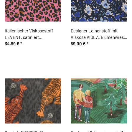
Italienischer Viskosestoff
Designer Leinenstoff mit
LEVENT, satiniert,
Viskose VIOLA, Blumenwiese,
Leopardenmuster, kräftiges
34,99 €
*
ultramarinblau
59,00 €
*
rosa