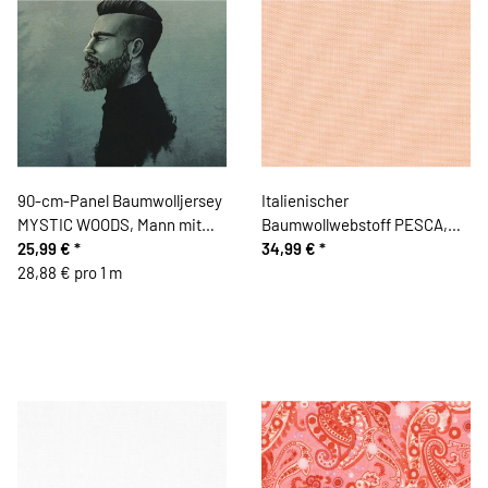
90-cm-Panel Baumwolljersey
Italienischer
MYSTIC WOODS, Mann mit
Baumwollwebstoff PESCA,
Tatoo, grüngrau,Thorsten
25,99 €
*
Melange-Optik, aprikot
34,99 €
*
Berger
28,88 € pro 1 m