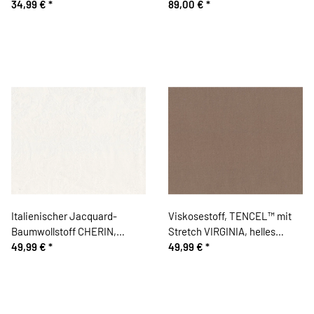
Leopardenmuster, olive
34,99 €
*
89,00 €
*
Italienischer Jacquard-
Viskosestoff, TENCEL™ mit
Baumwollstoff CHERIN,
Stretch VIRGINIA, helles
Paisleyblüten, creme
49,99 €
*
schlammbraun, Hilco
49,99 €
*