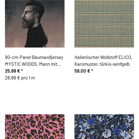
90-cm-Panel Baumwolljersey
Italienischer Wollstoff ELICO,
MYSTIC WOODS, Mann mit
Karomuster, türkis-senfgelb
Tattoo, altrosa, Thorsten
25,99 €
*
59,00 €
*
Berger
28,88 € pro 1 m