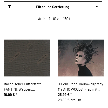
Filter und Sortierung
Artikel 1 - 81 von 1504
Italienischer Futterstoff
90-cm-Panel Baumwolljersey
FANTINI, Wappen,
MYSTIC WOODS, Frau mit
schlammbraun
16,99 €
*
Geweih, altrosa, Thorsten
25,99 €
*
Berger
28,88 € pro 1 m