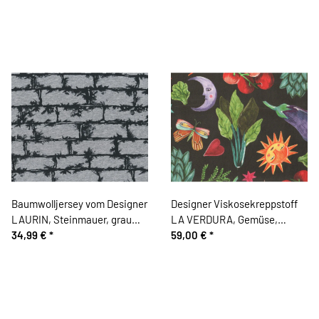
Baumwolljersey vom Designer
Designer Viskosekreppstoff
LAURIN, Steinmauer, grau
LA VERDURA, Gemüse,
meliert-schwarz
34,99 €
*
schwarz
59,00 €
*