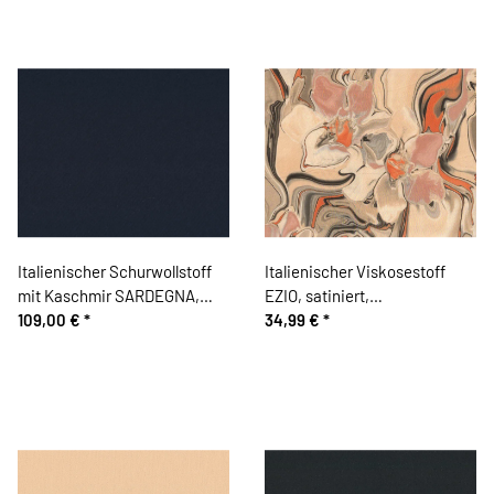
Italienischer Schurwollstoff
Italienischer Viskosestoff
mit Kaschmir SARDEGNA,
EZIO, satiniert,
dunkelblau
109,00 €
*
Marmormuster, beige
34,99 €
*