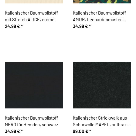
Italienischer Baumwollstoff
Italienischer Baumwollstoff
mit Stretch ALICE, creme
AMUR, Leopardenmuster,
24,99 €
*
petrolgrün
34,99 €
*
Italienischer Baumwollstoff
Italienischer Strickwalk aus
NERO für Hemden, schwarz
Schurwolle MAPEL, anthrazit
34,99 €
*
meliert
99,00 €
*