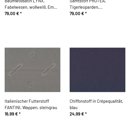
Baumwollsatin LYNX,
Samtstoff PROTEA,
Fabelwesen, wollweiß, Emma
Tigerleoparden,
Shipley
79,00 €
*
ultramarinblau, Emma Shipley
79,00 €
*
Italienischer Futterstoff
Chiffonstoff in Crépequalität,
FANTINI, Wappen, steingrau
blau
16,99 €
*
24,99 €
*