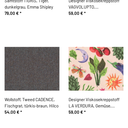
Samtstoff TIGRIS, Tiger,
Designer Viskosekreppstoff
dunkelgrau, Emma Shipley
VAGVOLUPTO,
79,00 €
*
Landschaftsblick, grün-petrol
59,00 €
*
Wollstoff, Tweed CADENCE,
Designer Viskosekreppstoff
Fischgrat, türkis-braun, Hilco
LA VERDURA, Gemüse,
54,00 €
*
hautfarben
59,00 €
*