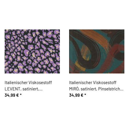
Italienischer Viskosestoff
Italienischer Viskosestoff
LEVENT, satiniert,
MIRÓ, satiniert, Pinselstriche,
Leopardenmuster, lavendel
34,99 €
*
dunkles petrol
34,99 €
*