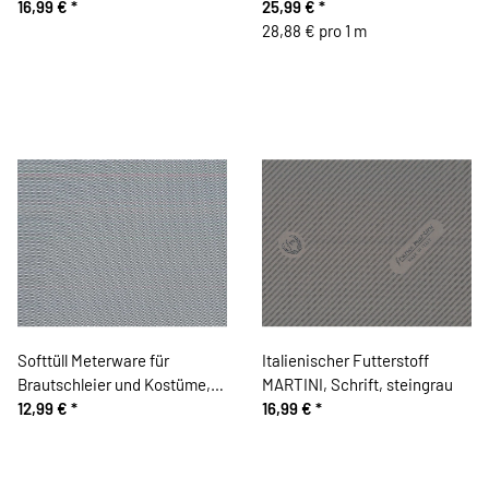
16,99 €
*
Geweih, grüngrau, Thorsten
25,99 €
*
Berger
28,88 € pro 1 m
Softtüll Meterware für
Italienischer Futterstoff
Brautschleier und Kostüme,
MARTINI, Schrift, steingrau
schwarz
12,99 €
*
16,99 €
*