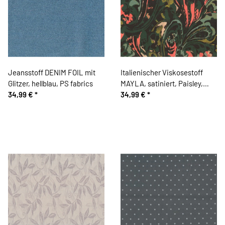
Jeansstoff DENIM FOIL mit
Italienischer Viskosestoff
Glitzer, hellblau, PS fabrics
MAYLA, satiniert, Paisley,
34,99 €
*
petrolgrün
34,99 €
*