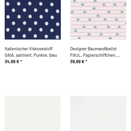
Italienischer Viskosestoff
Designer Baumwollbatist
GAIA, satiniert, Punkte, blau
PAUL, Papierschiffchen,
34,99 €
*
mintgrün-rosa
39,99 €
*