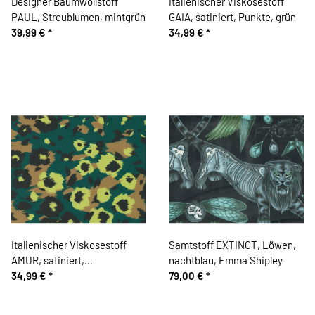
Designer Baumwollstoff
Italienischer Viskosestoff
PAUL, Streublumen, mintgrün
GAIA, satiniert, Punkte, grün
39,99 €
*
34,99 €
*
Italienischer Viskosestoff
Samtstoff EXTINCT, Löwen,
AMUR, satiniert,
nachtblau, Emma Shipley
Leopardenmuster, petrolgrün
34,99 €
*
79,00 €
*