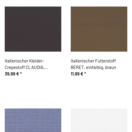
Italienischer Kleider-
Italienischer Futterstoff
Crepestoff CLAUDIA,
BERET, einfarbig, braun
steingrau
39,99 €
*
11,99 €
*