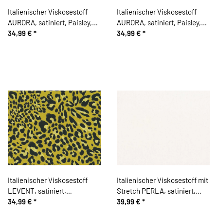
Italienischer Viskosestoff
Italienischer Viskosestoff
AURORA, satiniert, Paisley,
AURORA, satiniert, Paisley,
blau
34,99 €
*
grün
34,99 €
*
Italienischer Viskosestoff
Italienischer Viskosestoff mit
LEVENT, satiniert,
Stretch PERLA, satiniert,
Leopardenmuster, limette
34,99 €
*
wollweiß
39,99 €
*