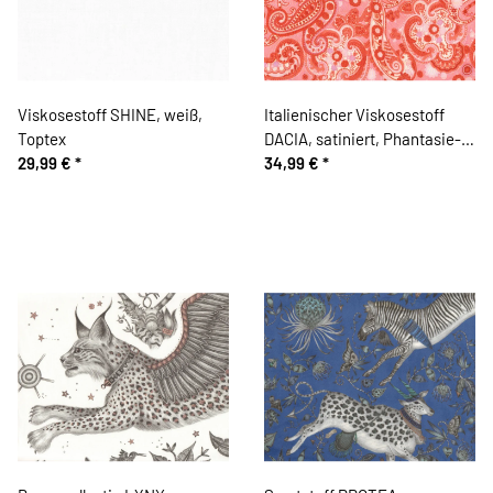
Viskosestoff SHINE, weiß,
Italienischer Viskosestoff
Toptex
DACIA, satiniert, Phantasie-
29,99 €
*
Paisley, rosa-rot
34,99 €
*