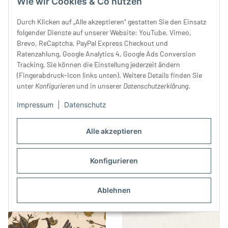
Wie wir Cookies & Co nutzen
Durch Klicken auf „Alle akzeptieren“ gestatten Sie den Einsatz
folgender Dienste auf unserer Website: YouTube, Vimeo,
Brevo, ReCaptcha, PayPal Express Checkout und
Ratenzahlung, Google Analytics 4, Google Ads Conversion
Tracking. Sie können die Einstellung jederzeit ändern
Twill with TENCEL™ fibers
Designer Viskosekreppstoff
(Fingerabdruck-Icon links unten). Weitere Details finden Sie
MEDIUM, beige, meetMILK
VAGVOLUPTO,
unter
Konfigurieren
und in unserer
Datenschutzerklärung
.
34,99 €
*
Landschaftsblick, lila-blau
59,00 €
*
Impressum
|
Datenschutz
Alle akzeptieren
Konfigurieren
Ablehnen