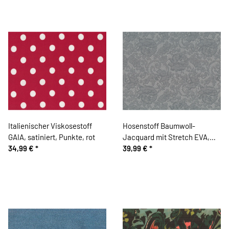
Italienischer Viskosestoff
Hosenstoff Baumwoll-
GAIA, satiniert, Punkte, rot
Jacquard mit Stretch EVA,
34,99 €
*
Rosen, grau
39,99 €
*