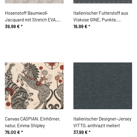
Hosenstoff Baumwoll-
Italienischer Futterstoff aus
Jacquard mit Stretch EVA,
Viskose GINE, Punkte,
Blattzweige, hellbeige
39,99 €
*
anthrazit
19,99 €
*
Canvas CASPIAN, Einhörner,
Italienischer Designer-Jersey
natur, Emma Shipley
VITTO, anthrazit meliert
79,00 €
*
37,99 €
*