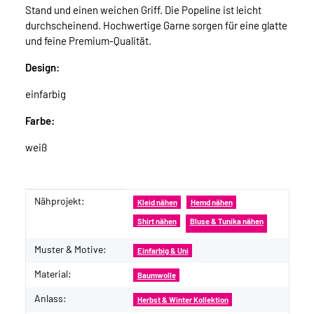
Stand und einen weichen Griff. Die Popeline ist leicht
durchscheinend. Hochwertige Garne sorgen für eine glatte
und feine Premium-Qualität.
Design:
einfarbig
Farbe:
weiß
Nähprojekt:
Produkteigenschaft
Wert
Kleid nähen
Hemd nähen
Shirt nähen
Bluse & Tunika nähen
Muster & Motive:
Einfarbig & Uni
Material:
Baumwolle
Anlass:
Herbst & Winter Kollektion