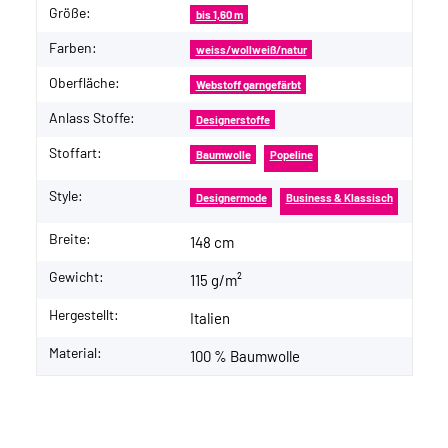
Größe:
bis 1,60 m
Farben:
weiss/wollweiß/natur
Oberfläche:
Webstoff garngefärbt
Anlass Stoffe:
Designerstoffe
Stoffart:
Baumwolle
Popeline
Style:
Designermode
Business & Klassisch
Breite:
148 cm
Gewicht:
115 g/m²
Hergestellt:
Italien
Material:
100 % Baumwolle