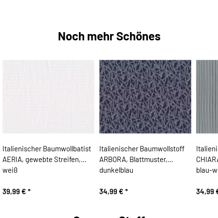
Noch mehr Schönes
Italienischer Baumwollbatist
Italienischer Baumwollstoff
Italie
AERIA, gewebte Streifen,
ARBORA, Blattmuster,
CHIARA
weiß
dunkelblau
blau-w
39,99 €
*
34,99 €
*
34,99