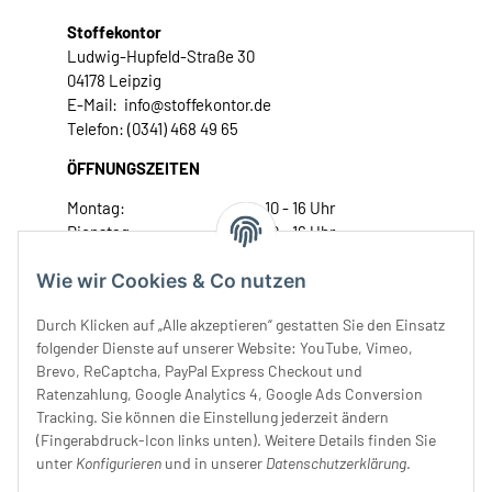
Stoffekontor
Ludwig-Hupfeld-Straße 30
04178 Leipzig
E-Mail: info@stoffekontor.de
Telefon: (0341) 468 49 65
ÖFFNUNGSZEITEN
Montag:
10 - 16 Uhr
Dienstag:
10 - 16 Uhr
Mittwoch:
10 - 18 Uhr
Wie wir Cookies & Co nutzen
Donnerstag:
10 - 18 Uhr
Freitag:
10 - 18 Uhr
Durch Klicken auf „Alle akzeptieren“ gestatten Sie den Einsatz
Samstag:
10 - 14 Uhr
folgender Dienste auf unserer Website: YouTube, Vimeo,
Unser Service
Brevo, ReCaptcha, PayPal Express Checkout und
Ratenzahlung, Google Analytics 4, Google Ads Conversion
Tracking. Sie können die Einstellung jederzeit ändern
Rechtliches
(Fingerabdruck-Icon links unten). Weitere Details finden Sie
unter
Konfigurieren
und in unserer
Datenschutzerklärung
.