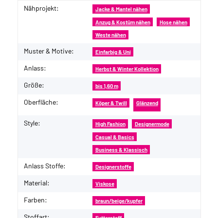
Nähprojekt:
Produkteigenschaft
Wert
Jacke & Mantel nähen
Anzug & Kostüm nähen
Hose nähen
Weste nähen
Muster & Motive:
Einfarbig & Uni
Anlass:
Herbst & Winter Kollektion
Größe:
bis 1,60 m
Oberfläche:
Köper & Twill
Glänzend
Style:
High Fashion
Designermode
Casual & Basics
Business & Klassisch
Anlass Stoffe:
Designerstoffe
Material:
Viskose
Farben:
braun/beige/kupfer
Stoffart:
Futterstoff