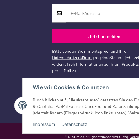
Jetzt anmelden
Bitte senden Sie mir entsprechend Ihrer
Datenschutzerklärung
regelmäßig und jederzei
widerruflich Informationen zu Ihrem Produkt
per E-Mail zu.
Wie wir Cookies & Co nutzen
Durch Klicken auf „Alle akzeptieren“ gestatten Sie den 
Vertrag widerrufen
ReCaptcha, PayPal Express Checkout und Ratenzahlung, G
jederzeit ändern (Fingerabdruck-Icon links unten). Weite
Impressum
|
Datenschutz
Google Analytics deaktivieren
Status: Opt-Out-Cookie ist nicht ge
* Alle Preise inkl. gesetzlicher MwSt., zzgl.
Vers