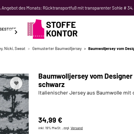
Angebot des Monats: Rücktransportfuß mit transparenter Sohle # 34,
SESTOFF
SCHNITTMUSTER
NÄHKURSE
SALE
y, Nicki, Sweat
Gemusterter Baumwolljersey
Baumwolljersey vom Desig
Baumwolljersey vom Designer 
schwarz
Italienischer Jersey aus Baumwolle mit 
34,99 €
inkl. 19% MwSt. , zzgl.
Versand