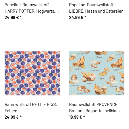
Popeline-Baumwollstoff
Popeline-Baumwollstoff
HARRY POTTER, Hogwarts,
LIEBRE, Hasen und Ostereier
rot
24,99 €
*
24,99 €
*
Baumwollstoff PETITE FIGS,
Baumwollstoff PROVENCE,
Feigen
Brot und Baguette, hellblau,
24,99 €
*
Patricia Meyer
19,99 €
*