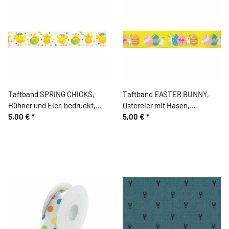
Taftband SPRING CHICKS,
Taftband EASTER BUNNY,
Hühner und Eier, bedruckt,
Ostereier mit Hasen,
Berisfords
5,00 €
*
bedruckt, Berisfords
5,00 €
*