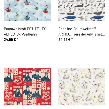
Baumwollstoff PETITE LES
Popeline-Baumwollstoff
ALPES, Ski-Seilbahn
ARTICO, Tiere der Arktis mit
24,99 €
*
Pinguinen
24,99 €
*