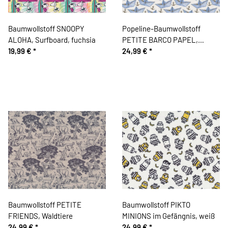
Baumwollstoff SNOOPY
Popeline-Baumwollstoff
ALOHA, Surfboard, fuchsia
PETITE BARCO PAPEL,
19,99 €
*
Papierboote und Anker
24,99 €
*
Baumwollstoff PETITE
Baumwollstoff PIKTO
FRIENDS, Waldtiere
MINIONS im Gefängnis, weiß
24,99 €
*
24,99 €
*