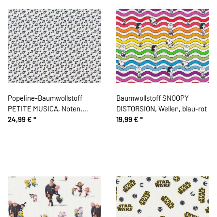
Popeline-Baumwollstoff
Baumwollstoff SNOOPY
PETITE MUSICA, Noten,
DISTORSION, Wellen, blau-rot
schwarz-weiß
24,99 €
*
19,99 €
*