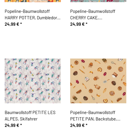
Popeline-Baumwollstoff
Popeline-Baumwollstoff
HARRY POTTER, Dumbledore
CHERRY CAKE,
vor Hogwarts, gelb
24,99 €
*
Kirschkuchen, türkis
24,99 €
*
Baumwollstoff PETITE LES
Popeline-Baumwollstoff
ALPES, Skifahrer
PETITE PAN, Backstube,
24,99 €
*
beigebraun
24,99 €
*