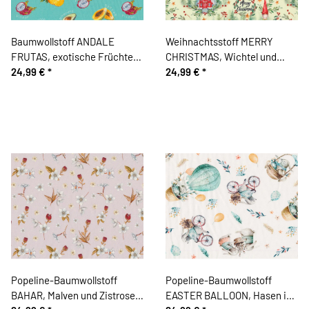
Baumwollstoff ANDALE
Weihnachtsstoff MERRY
FRUTAS, exotische Früchte,
CHRISTMAS, Wichtel und
türkis, Patricia Meyer
24,99 €
*
Häuser
24,99 €
*
Popeline-Baumwollstoff
Popeline-Baumwollstoff
BAHAR, Malven und Zistrosen,
EASTER BALLOON, Hasen in