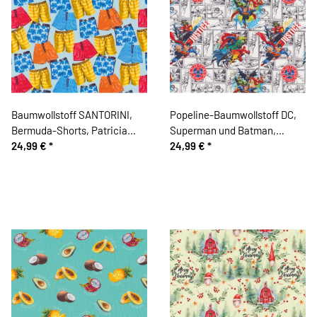
Baumwollstoff SANTORINI,
Popeline-Baumwollstoff DC,
Bermuda-Shorts, Patricia
Superman und Batman,
Meyer
24,99 €
*
Comicfigur
24,99 €
*