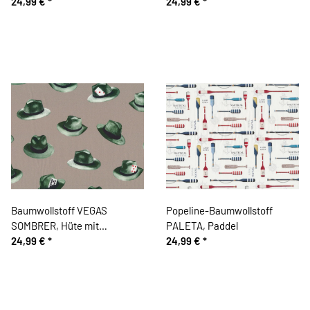
helllila
24,99 €
*
Heißluftballons
24,99 €
*
Baumwollstoff VEGAS
Popeline-Baumwollstoff
SOMBRER, Hüte mit
PALETA, Paddel
Spielkarten, grau, Patricia
24,99 €
*
24,99 €
*
Meyer