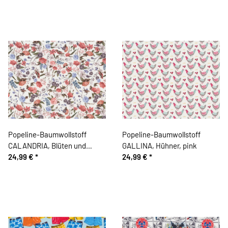
Popeline-Baumwollstoff
Popeline-Baumwollstoff
CALANDRIA, Blüten und
GALLINA, Hühner, pink
Vögel, rosé
24,99 €
*
24,99 €
*