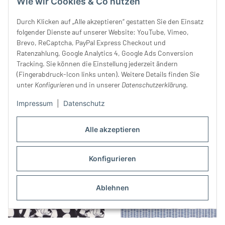
Wie wir Cookies & Co nutzen
Durch Klicken auf „Alle akzeptieren“ gestatten Sie den Einsatz
folgender Dienste auf unserer Website: YouTube, Vimeo,
Brevo, ReCaptcha, PayPal Express Checkout und
Ratenzahlung, Google Analytics 4, Google Ads Conversion
Weihnachtsstoff mit Tieren
Baumwollstoff DOTTI, kleine
Tracking. Sie können die Einstellung jederzeit ändern
24,99 €
*
Punkte, schwarz
(Fingerabdruck-Icon links unten). Weitere Details finden Sie
14,99 €
*
unter
Konfigurieren
und in unserer
Datenschutzerklärung
.
Impressum
|
Datenschutz
Alle akzeptieren
Konfigurieren
Ablehnen