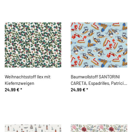
Weihnachtsstoff Ilex mit
Baumwollstoff SANTORINI
Kiefernzweigen
CARETA, Espadrilles, Patricia
24,99 €
*
Meyer
24,99 €
*