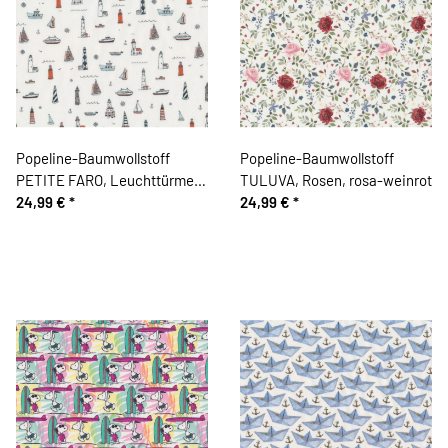
Popeline-Baumwollstoff
Popeline-Baumwollstoff
PETITE FARO, Leuchttürme
TULUVA, Rosen, rosa-weinrot
und Schiffe
24,99 €
*
24,99 €
*