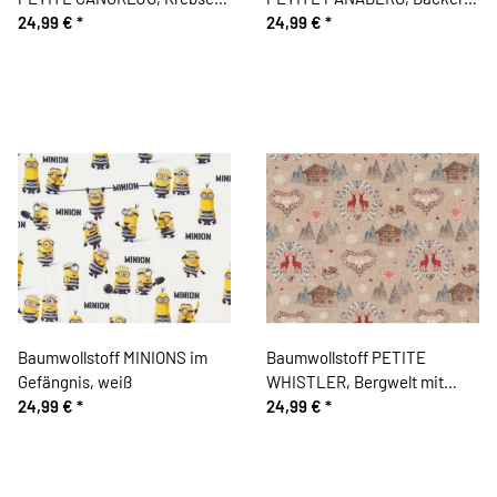
blaugrau
24,99 €
*
und Brot
24,99 €
*
Baumwollstoff MINIONS im
Baumwollstoff PETITE
Gefängnis, weiß
WHISTLER, Bergwelt mit
24,99 €
*
Herzen
24,99 €
*