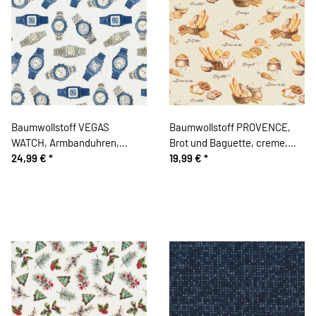
Baumwollstoff VEGAS
Baumwollstoff PROVENCE,
WATCH, Armbanduhren,
Brot und Baguette, creme,
Patricia Meyer
24,99 €
*
Patricia Meyer
19,99 €
*