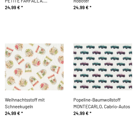
PETITE FARFALLA,
Roboter
Schmetterlinge, gelb
24,99 €
*
24,99 €
*
Weihnachtsstoff mit
Popeline-Baumwollstoff
Schneekugeln
MONTECARLO, Cabrio-Autos
24,99 €
*
24,99 €
*