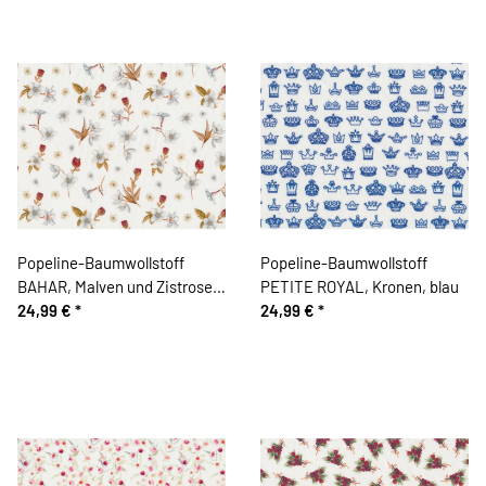
Popeline-Baumwollstoff
Popeline-Baumwollstoff
BAHAR, Malven und Zistrosen,
PETITE ROYAL, Kronen, blau
rot-weiß
24,99 €
*
24,99 €
*