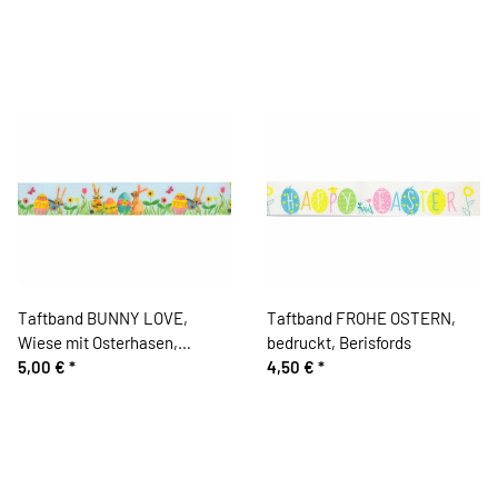
Taftband BUNNY LOVE,
Taftband FROHE OSTERN,
Wiese mit Osterhasen,
bedruckt, Berisfords
bedruckt, Berisfords
5,00 €
*
4,50 €
*