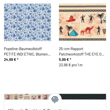
Popeline-Baumwollstoff
25-cm-Rapport
PETITE INDI ETNIC, Blumen,
Patchworkstoff THE EYE OF
blau
24,99 €
*
EGYPT, ägyptische Motive
5,99 €
*
23,96 € pro 1 m