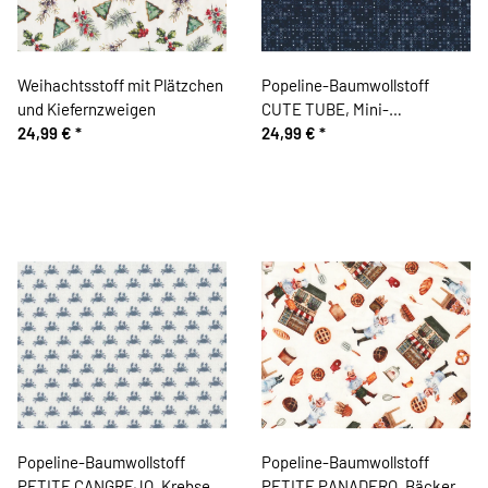
Weihachtsstoff mit Plätzchen
Popeline-Baumwollstoff
und Kiefernzweigen
CUTE TUBE, Mini-
24,99 €
*
Kreismuster, dunkelblau
24,99 €
*
Popeline-Baumwollstoff
Popeline-Baumwollstoff
PETITE CANGREJO, Krebse,
PETITE PANADERO, Bäcker