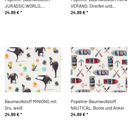
JURASSIC WORLD,
VERANO, Streifen und
Dinosaurier
24,99 €
*
Zickzack, blau
24,99 €
*
Baumwollstoff MINIONS mit
Popeline-Baumwollstoff
Gru, weiß
NAUTICAL, Boote und Anker
24,99 €
*
24,99 €
*