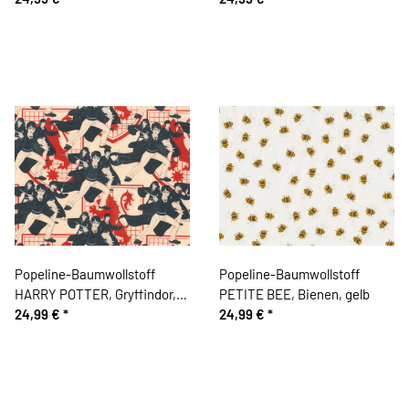
Popeline-Baumwollstoff
Popeline-Baumwollstoff
HARRY POTTER, Gryffindor,
PETITE BEE, Bienen, gelb
rot
24,99 €
*
24,99 €
*