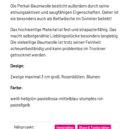
Die Perkal-Baumwolle besticht außerdem durch seine
atmungsaktiven und saugfähigen Eigenschaften. Daher ist
sie besonders auch als Bettwäsche im Sommer beliebt!
Das hochwertige Material ist fest und strapazierfähig. Das
macht selbstgenähte Lieblingsstücke besonders langlebig.
Die vielseitige Baumwolle ist trotz seiner Feinheit
scheuerbeständig und kann problemlos im Trockner
getrocknet werden.
Design:
Zweige maximal 3 cm groß, Rosenblüten, Blumen
Farbe:
weiß-hellgrün-pastellrosa-mittelblau-stumpfes rot-
pastellgelb
Nähprojekt:
Produkteigenschaft
Wert
Hemd nähen
Bluse & Tunika nähen