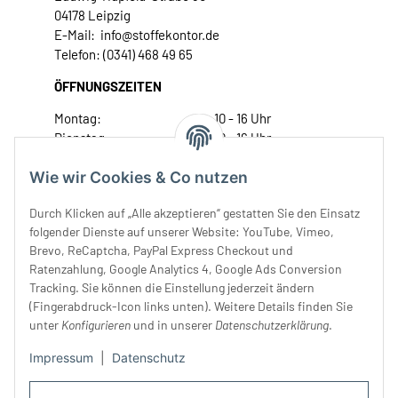
04178 Leipzig
E-Mail: info@stoffekontor.de
Telefon: (0341) 468 49 65
ÖFFNUNGSZEITEN
Montag:
10 - 16 Uhr
Dienstag:
10 - 16 Uhr
Mittwoch:
10 - 18 Uhr
Wie wir Cookies & Co nutzen
Donnerstag:
10 - 18 Uhr
Freitag:
10 - 18 Uhr
Durch Klicken auf „Alle akzeptieren“ gestatten Sie den Einsatz
Samstag:
10 - 14 Uhr
folgender Dienste auf unserer Website: YouTube, Vimeo,
Unser Service
Brevo, ReCaptcha, PayPal Express Checkout und
Ratenzahlung, Google Analytics 4, Google Ads Conversion
Tracking. Sie können die Einstellung jederzeit ändern
Rechtliches
(Fingerabdruck-Icon links unten). Weitere Details finden Sie
unter
Konfigurieren
und in unserer
Datenschutzerklärung
.
Impressum
|
Datenschutz