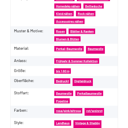
Homedeko nähen
Bettwäsche
Kleid nähen
Rock nähen
Accessoires nähen
Muster & Motive:
Rosen
Blätter & Ranken
Blumen & Blüten
Material:
Perkal-Baumwolle
Baumwolle
Anlass:
Frühjahr & Sommer Kollektion
Größe:
bis 1,60 m
Oberfläche:
Bedruckt
Digitaldruck
Stoffart:
Baumwolle
Perkalbaumwolle
Popeline
Farben:
rosa/pink/altrosa
rot/weinrot
Style:
Landhaus
Vintage & Shabby