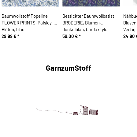
Baumwollstoff Popeline
Bestickter Baumwollbatist
Nähbuc
FLOWER PRINTS, Paisley-
BRODERIE, Blumen,
Blusen
Blüten, blau
dunkelblau, burda style
Verlag
29,99 €
*
59,00 €
*
24,90
GarnzumStoff