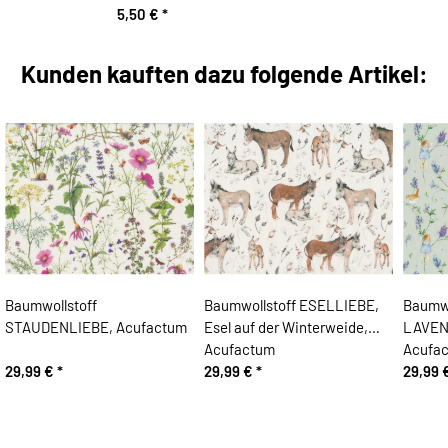
5,50 €
*
Kunden kauften dazu folgende Artikel:
Baumwollstoff
Baumwollstoff ESELLIEBE,
Baumwo
STAUDENLIEBE, Acufactum
Esel auf der Winterweide,
LAVEN
Acufactum
Acufa
29,99 €
*
29,99 €
*
29,99 