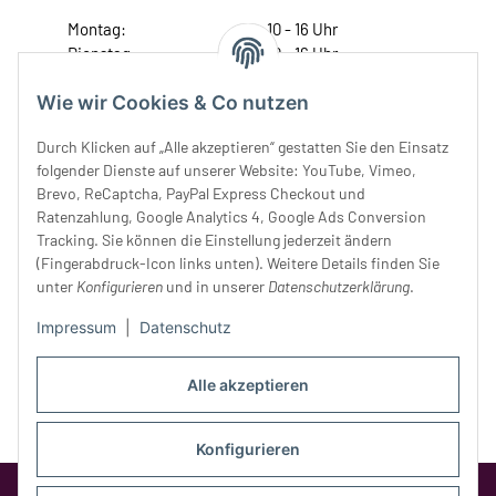
Montag:
10 - 16 Uhr
Dienstag:
10 - 16 Uhr
Mittwoch:
10 - 18 Uhr
Wie wir Cookies & Co nutzen
Donnerstag:
10 - 18 Uhr
Freitag:
10 - 18 Uhr
Durch Klicken auf „Alle akzeptieren“ gestatten Sie den Einsatz
Samstag:
10 - 14 Uhr
folgender Dienste auf unserer Website: YouTube, Vimeo,
Unser Service
Brevo, ReCaptcha, PayPal Express Checkout und
Ratenzahlung, Google Analytics 4, Google Ads Conversion
Tracking. Sie können die Einstellung jederzeit ändern
Rechtliches
(Fingerabdruck-Icon links unten). Weitere Details finden Sie
unter
Konfigurieren
und in unserer
Datenschutzerklärung
.
Impressum
|
Datenschutz
Alle akzeptieren
Konfigurieren
Google Analytics deaktivieren
Status: