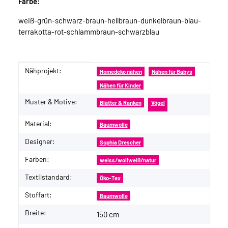
Farbe:
weiß-grün-schwarz-braun-hellbraun-dunkelbraun-blau-
terrakotta-rot-schlammbraun-schwarzblau
Nähprojekt:
Produkteigenschaft
Wert
Homedeko nähen
Nähen für Babys
Nähen für Kinder
Muster & Motive:
Blätter & Ranken
Vögel
Material:
Baumwolle
Designer:
Sophia Drescher
Farben:
weiss/wollweiß/natur
Textilstandard:
Öko-Tex
Stoffart:
Baumwolle
Breite:
150 cm