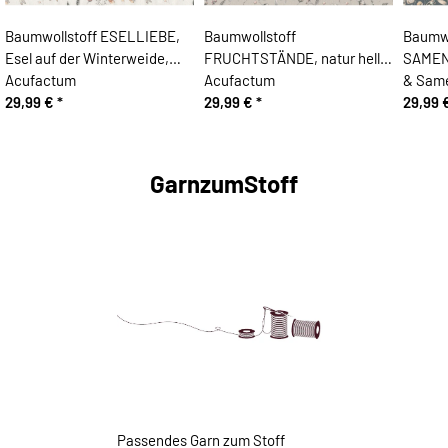
Baumwollstoff ESELLIEBE,
Baumwollstoff
Baumwo
Esel auf der Winterweide,
FRUCHTSTÄNDE, natur hell,
SAMEN
Acufactum
Acufactum
& Sam
29,99 €
*
29,99 €
*
29,99 
GarnzumStoff
Passendes Garn zum Stoff