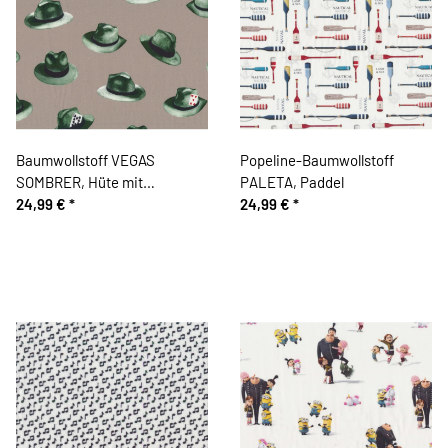
Baumwollstoff VEGAS
Popeline-Baumwollstoff
SOMBRER, Hüte mit
PALETA, Paddel
Spielkarten, grau, Patricia
24,99 €
*
24,99 €
*
Meyer