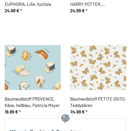
EUPHORIA, Lilie, fuchsia
HARRY POTTER,
24,99 €
*
Zauberschule, weinrot
24,99 €
*
Baumwollstoff PROVENCE,
Baumwollstoff PETITE OSITO,
Käse, hellblau, Patricia Meyer
Teddybären
19,99 €
*
24,99 €
*