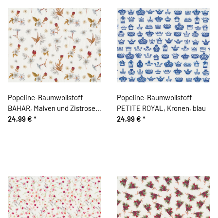
Popeline-Baumwollstoff
Popeline-Baumwollstoff
BAHAR, Malven und Zistrosen,
PETITE ROYAL, Kronen, blau
rot-weiß
24,99 €
*
24,99 €
*