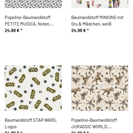
Popeline-Baumwollstoff
Baumwollstoff MINIONS mit
PETITE MUSICA, Noten,
Gru & Mädchen, weiß
schwarz-weiß
24,99 €
*
24,99 €
*
Baumwollstoff STAR WARS,
Popeline-Baumwollstoff
Logos
JURASSIC WORLD,
24,99 €
*
Dinosaurier
24,99 €
*