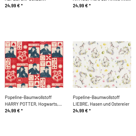
24,99 €
*
Pinguinen
24,99 €
*
Popeline-Baumwollstoff
Popeline-Baumwollstoff
HARRY POTTER, Hogwarts,
LIEBRE, Hasen und Ostereier
rot
24,99 €
*
24,99 €
*