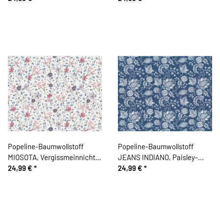
Popeline-Baumwollstoff
Popeline-Baumwollstoff
MIOSOTA, Vergissmeinnicht,
JEANS INDIANO, Paisley-
hellblau
24,99 €
*
Blüten, blau
24,99 €
*