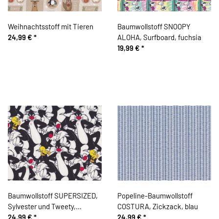
Weihnachtsstoff mit Tieren
Baumwollstoff SNOOPY
24,99 €
*
ALOHA, Surfboard, fuchsia
19,99 €
*
Baumwollstoff SUPERSIZED,
Popeline-Baumwollstoff
Sylvester und Tweety,
COSTURA, Zickzack, blau
schwarz-weiß
24,99 €
*
24,99 €
*