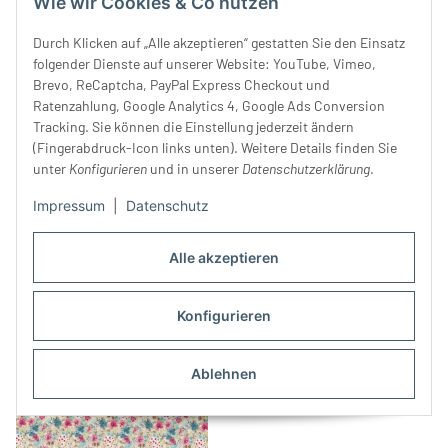
Wie wir Cookies & Co nutzen
Durch Klicken auf „Alle akzeptieren“ gestatten Sie den Einsatz
folgender Dienste auf unserer Website: YouTube, Vimeo,
Brevo, ReCaptcha, PayPal Express Checkout und
Ratenzahlung, Google Analytics 4, Google Ads Conversion
Tracking. Sie können die Einstellung jederzeit ändern
(Fingerabdruck-Icon links unten). Weitere Details finden Sie
unter
Konfigurieren
und in unserer
Datenschutzerklärung
.
Impressum
|
Datenschutz
Popeline-Baumwollstoff
Popeline-Baumwollstoff
REGINA, Aquarell-Blümchen,
PETITE GAFAS, Mini-Brillen,
Alle akzeptieren
pink
24,99 €
*
blau
24,99 €
*
Konfigurieren
Ablehnen