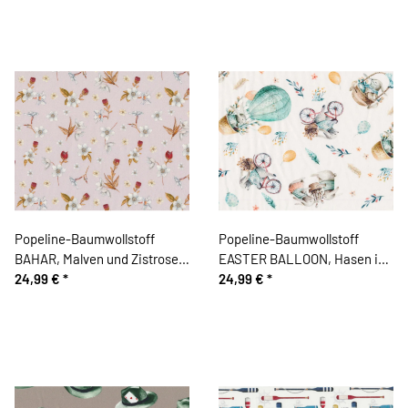
Popeline-Baumwollstoff
Popeline-Baumwollstoff
BAHAR, Malven und Zistrosen,
EASTER BALLOON, Hasen in
helllila
24,99 €
*
Heißluftballons
24,99 €
*