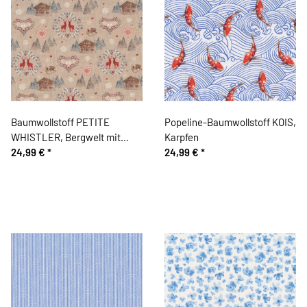
Baumwollstoff PETITE
Popeline-Baumwollstoff KOIS,
WHISTLER, Bergwelt mit
Karpfen
Herzen
24,99 €
*
24,99 €
*