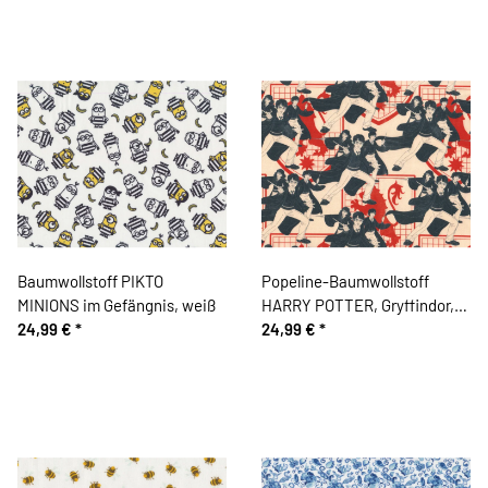
Baumwollstoff PIKTO
Popeline-Baumwollstoff
MINIONS im Gefängnis, weiß
HARRY POTTER, Gryffindor,
24,99 €
*
rot
24,99 €
*