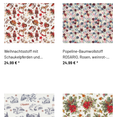
Weihnachtsstoff mit
Popeline-Baumwollstoff
Schaukelpferden und
ROSARIO, Rosen, weinrot-
Nussknackern
24,99 €
*
blau
24,99 €
*