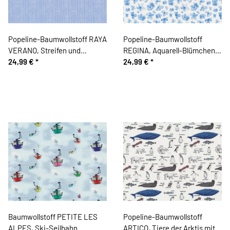
Popeline-Baumwollstoff RAYA
Popeline-Baumwollstoff
VERANO, Streifen und
REGINA, Aquarell-Blümchen,
Zickzack, blau
24,99 €
*
blau
24,99 €
*
Baumwollstoff PETITE LES
Popeline-Baumwollstoff
ALPES, Ski-Seilbahn
ARTICO, Tiere der Arktis mit