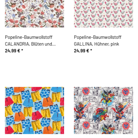
Popeline-Baumwollstoff
Popeline-Baumwollstoff
CALANDRIA, Blüten und
GALLINA, Hühner, pink
Vögel, rosé
24,99 €
*
24,99 €
*