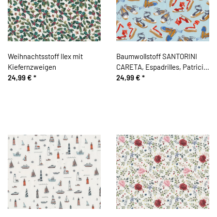
Weihnachtsstoff Ilex mit
Baumwollstoff SANTORINI
Kiefernzweigen
CARETA, Espadrilles, Patricia
24,99 €
*
Meyer
24,99 €
*