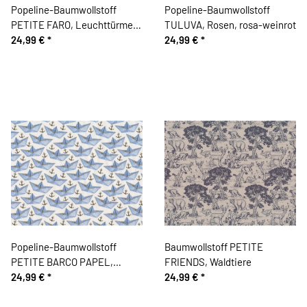
Popeline-Baumwollstoff
Popeline-Baumwollstoff
PETITE FARO, Leuchttürme
TULUVA, Rosen, rosa-weinrot
und Schiffe
24,99 €
*
24,99 €
*
Popeline-Baumwollstoff
Baumwollstoff PETITE
PETITE BARCO PAPEL,
FRIENDS, Waldtiere
Papierboote und Anker
24,99 €
*
24,99 €
*