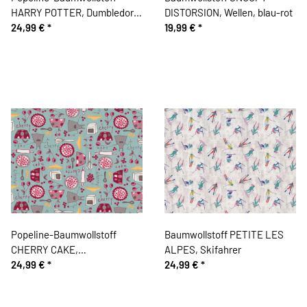
HARRY POTTER, Dumbledore
DISTORSION, Wellen, blau-rot
vor Hogwarts, gelb
24,99 €
*
19,99 €
*
Popeline-Baumwollstoff
Baumwollstoff PETITE LES
CHERRY CAKE,
ALPES, Skifahrer
Kirschkuchen, türkis
24,99 €
*
24,99 €
*