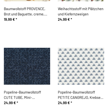
Baumwollstoff PROVENCE,
Weihachtsstoff mit Plätzchen
Brot und Baguette, creme,
und Kiefernzweigen
Patricia Meyer
19,99 €
*
24,99 €
*
Popeline-Baumwollstoff
Popeline-Baumwollstoff
CUTE TUBE, Mini-
PETITE CANGREJO, Krebse,
Kreismuster, dunkelblau
24,99 €
*
blaugrau
24,99 €
*