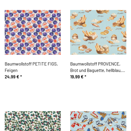
Baumwollstoff PETITE FIGS,
Baumwollstoff PROVENCE,
Feigen
Brot und Baguette, hellblau,
24,99 €
*
Patricia Meyer
19,99 €
*