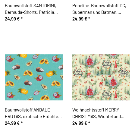
Baumwollstoff SANTORINI,
Popeline-Baumwollstoff DC,
Bermuda-Shorts, Patricia
Superman und Batman,
Meyer
24,99 €
*
Comicfigur
24,99 €
*
Baumwollstoff ANDALE
Weihnachtsstoff MERRY
FRUTAS, exotische Früchte,
CHRISTMAS, Wichtel und
türkis, Patricia Meyer
24,99 €
*
Häuser
24,99 €
*