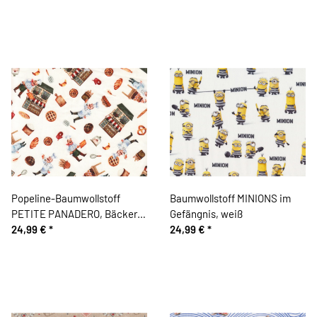
Popeline-Baumwollstoff
Baumwollstoff MINIONS im
PETITE PANADERO, Bäcker
Gefängnis, weiß
und Brot
24,99 €
*
24,99 €
*