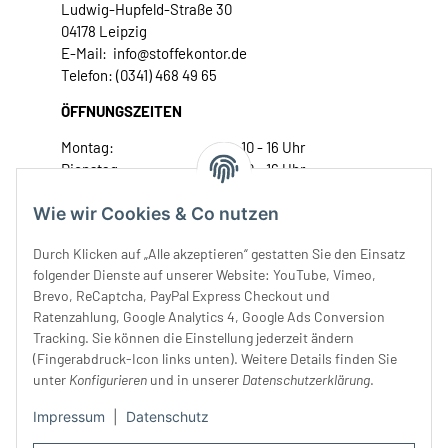
Ludwig-Hupfeld-Straße 30
04178 Leipzig
E-Mail: info@stoffekontor.de
Telefon: (0341) 468 49 65
ÖFFNUNGSZEITEN
Montag:
10 - 16 Uhr
Dienstag:
10 - 16 Uhr
Mittwoch:
10 - 18 Uhr
Wie wir Cookies & Co nutzen
Donnerstag:
10 - 18 Uhr
Freitag:
10 - 18 Uhr
Durch Klicken auf „Alle akzeptieren“ gestatten Sie den Einsatz
Samstag:
10 - 14 Uhr
folgender Dienste auf unserer Website: YouTube, Vimeo,
Unser Service
Brevo, ReCaptcha, PayPal Express Checkout und
Ratenzahlung, Google Analytics 4, Google Ads Conversion
Tracking. Sie können die Einstellung jederzeit ändern
Rechtliches
(Fingerabdruck-Icon links unten). Weitere Details finden Sie
unter
Konfigurieren
und in unserer
Datenschutzerklärung
.
Impressum
|
Datenschutz