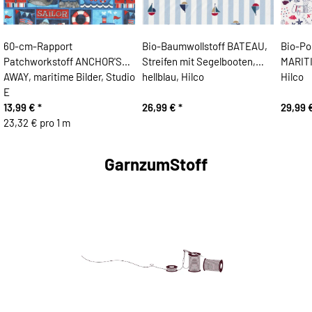
60-cm-Rapport
Bio-Baumwollstoff BATEAU,
Bio-Po
Patchworkstoff ANCHOR'S
Streifen mit Segelbooten,
MARITI
AWAY, maritime Bilder, Studio
hellblau, Hilco
Hilco
E
13,99 €
*
26,99 €
*
29,99 
23,32 € pro 1 m
GarnzumStoff