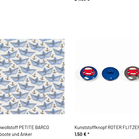
wollstoff PETITE BARCO
Kunststoffknopf ROTER FLITZER
boote und Anker
1,50 €
*