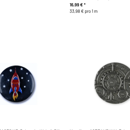
16,99 €
*
33,98 € pro 1 m