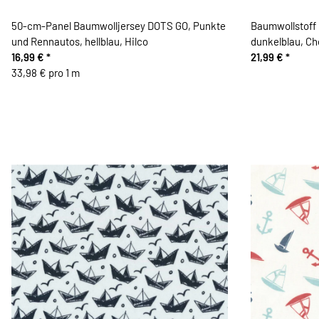
50-cm-Panel Baumwolljersey DOTS GO, Punkte
Baumwollstoff
und Rennautos, hellblau, Hilco
dunkelblau, Ch
16,99 €
*
21,99 €
*
33,98 € pro 1 m