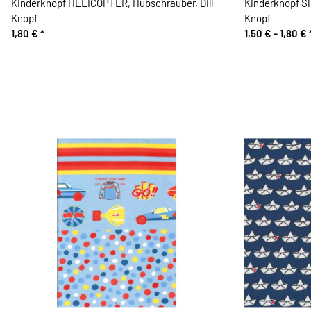
Kinderknopf HELICOPTER, Hubschrauber, Dill
Kinderknopf SP
Knopf
Knopf
1,80 €
*
1,50 € -
1,80 €