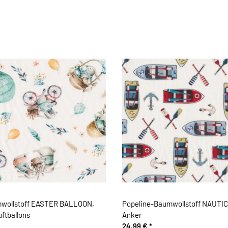
mwollstoff EASTER BALLOON,
Popeline-Baumwollstoff NAUTIC
uftballons
Anker
24,99 €
*