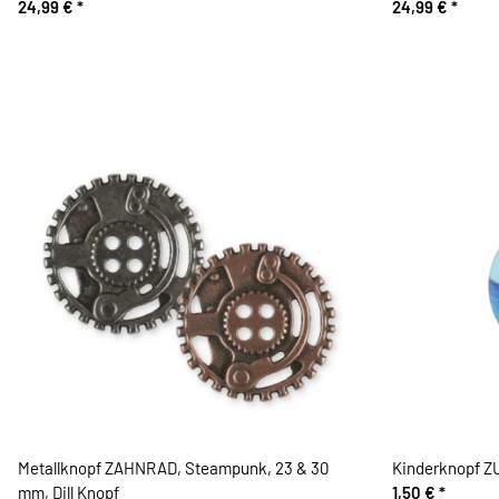
24,99 €
*
24,99 €
*
Metallknopf ZAHNRAD, Steampunk, 23 & 30
Kinderknopf Z
mm, Dill Knopf
1,50 €
*