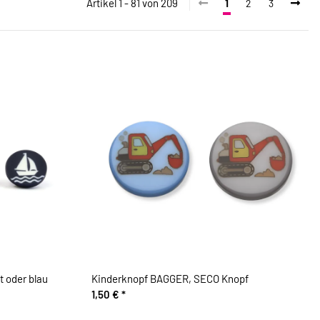
Artikel 1 - 81 von 209
1
2
3
 oder blau
Kinderknopf BAGGER, SECO Knopf
1,50 €
*