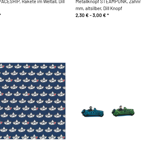
ACESHIP, Rakete im Weltall, Dill
Metallknopf STEAMPUNK, Zahnra
mm, altsilber, Dill Knopf
*
2,30 € -
3,00 €
*