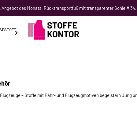
Angebot des Monats: Rücktransportfuß mit transparenter Sohle # 34,
SESTOFF
SCHNITTMUSTER
NÄHKURSE
SALE
ehör
e Flugzeuge – Stoffe mit Fahr- und Flugzeugmotiven begeistern Jung u