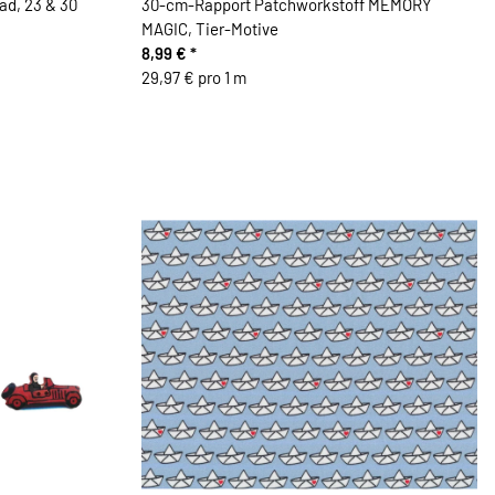
d, 23 & 30
30-cm-Rapport Patchworkstoff MEMORY
MAGIC, Tier-Motive
8,99 €
*
29,97 € pro 1 m