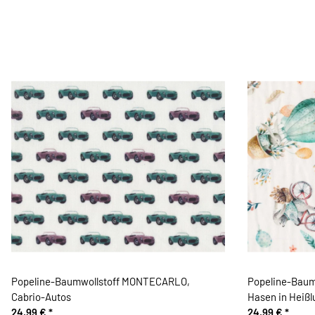
Popeline-Baumwollstoff MONTECARLO,
Popeline-Bau
Cabrio-Autos
Hasen in Heißl
24,99 €
*
24,99 €
*