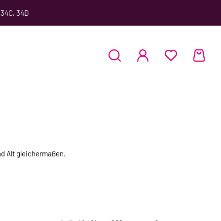
 34C, 34D
nd Alt gleichermaßen.