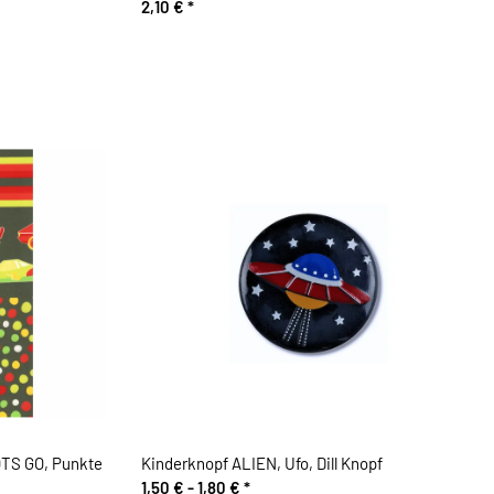
2,10 €
*
TS GO, Punkte
Kinderknopf ALIEN, Ufo, Dill Knopf
1,50 € -
1,80 €
*