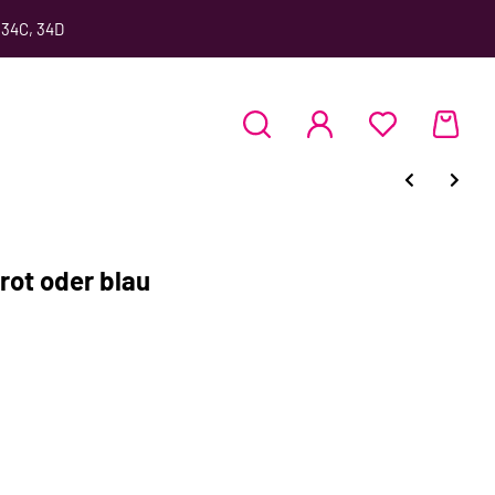
 34C, 34D
ot oder blau