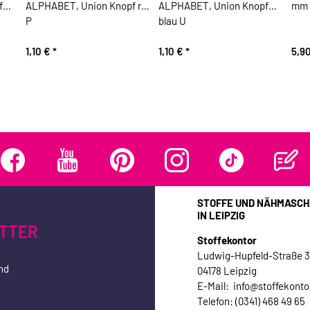
f
ALPHABET, Union Knopf rot
ALPHABET, Union Knopf
mm 
P
blau U
1,10 €
*
1,10 €
*
5,9
STOFFE UND NÄHMASCH
IN LEIPZIG
TTER
Stoffekontor
Ludwig-Hupfeld-Straße 
nd
04178 Leipzig
E-Mail: info@stoffekonto
Telefon: (0341) 468 49 65