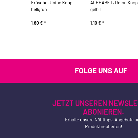
Frösche, Union Knopf
ALPHABET, Union Knop
hellgrün
gelb L
1,80 €
*
1,10 €
*
FOLGE UNS AUF
JETZT UNSEREN NEWSLE
ABONIEREN.
Erhalte unsere Nähtipps, Angebote u
Produktneuheiten!