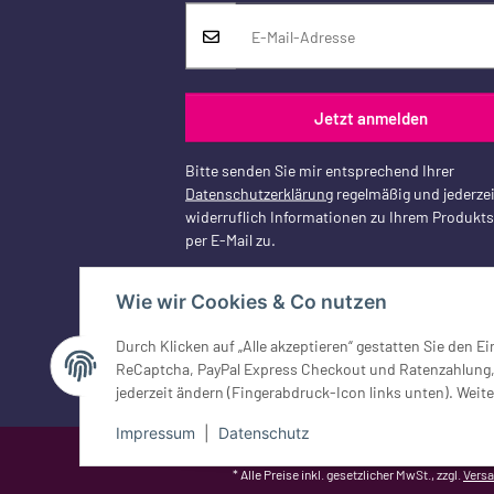
Jetzt anmelden
Bitte senden Sie mir entsprechend Ihrer
Datenschutzerklärung
regelmäßig und jederzei
widerruflich Informationen zu Ihrem Produkt
per E-Mail zu.
Wie wir Cookies & Co nutzen
Durch Klicken auf „Alle akzeptieren“ gestatten Sie den 
Vertrag widerrufen
ReCaptcha, PayPal Express Checkout und Ratenzahlung, G
jederzeit ändern (Fingerabdruck-Icon links unten). Weite
Impressum
|
Datenschutz
Google Analytics deaktivieren
Status: Opt-Out-Cookie ist nicht ge
* Alle Preise inkl. gesetzlicher MwSt., zzgl.
Vers