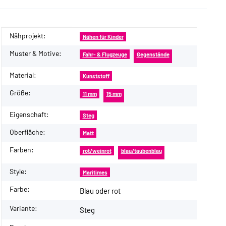
Nähprojekt:
Produkteigenschaft
Wert
Nähen für Kinder
Muster & Motive:
Fahr- & Flugzeuge
Gegenstände
Material:
Kunststoff
Größe:
11 mm
15 mm
Eigenschaft:
Steg
Oberfläche:
Matt
Farben:
rot/weinrot
blau/taubenblau
Style:
Maritimes
Farbe:
Blau oder rot
Variante:
Steg