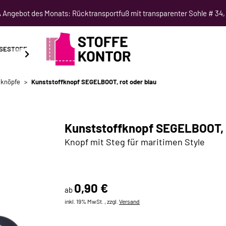
Angebot des Monats: Rücktransportfuß mit transparenter Sohle # 34,
SESTOFF
SCHNITTMUSTER
NÄHKURSE
SALE
fknöpfe
Kunststoffknopf SEGELBOOT, rot oder blau
Kunststoffknopf SEGELBOOT, r
Knopf mit Steg für maritimen Style
0,90 €
ab
inkl. 19% MwSt. , zzgl.
Versand