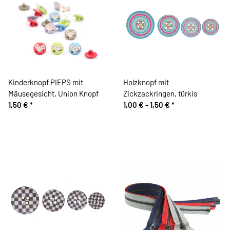
Kinderknopf PIEPS mit
Holzknopf mit
Mäusegesicht, Union Knopf
Zickzackringen, türkis
1,50 €
*
1,00 € -
1,50 €
*