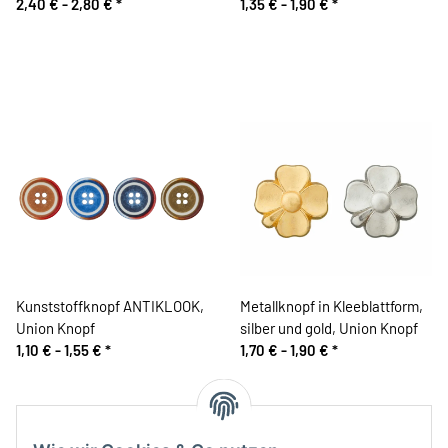
Knopf
2,40 € -
2,80 €
*
1,35 € -
1,90 €
*
Kunststoffknopf ANTIKLOOK,
Metallknopf in Kleeblattform,
Union Knopf
silber und gold, Union Knopf
1,10 € -
1,55 €
*
1,70 € -
1,90 €
*