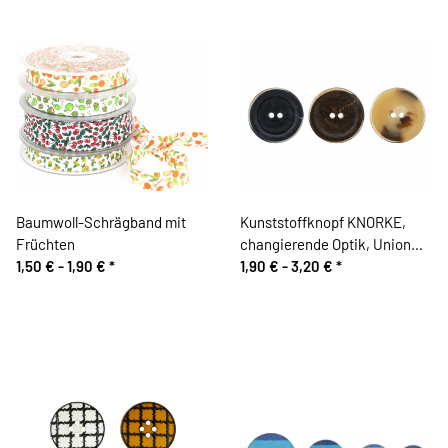
Baumwoll-Schrägband mit
Kunststoffknopf KNORKE,
Früchten
changierende Optik, Union
1,50 € -
1,90 €
*
Knopf
1,90 € -
3,20 €
*