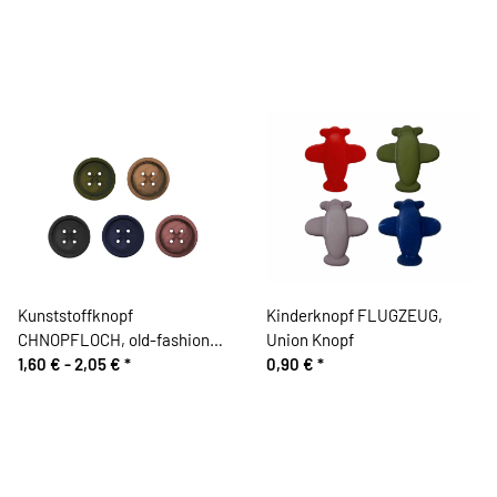
Kunststoffknopf
Kinderknopf FLUGZEUG,
CHNOPFLOCH, old-fashioned
Union Knopf
Look, Union Knopf
1,60 € -
2,05 €
*
0,90 €
*