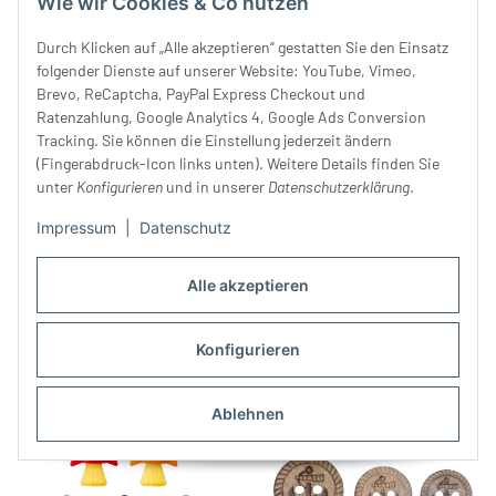
Wie wir Cookies & Co nutzen
Durch Klicken auf „Alle akzeptieren“ gestatten Sie den Einsatz
folgender Dienste auf unserer Website: YouTube, Vimeo,
Brevo, ReCaptcha, PayPal Express Checkout und
Ratenzahlung, Google Analytics 4, Google Ads Conversion
Tracking. Sie können die Einstellung jederzeit ändern
(Fingerabdruck-Icon links unten). Weitere Details finden Sie
unter
Konfigurieren
und in unserer
Datenschutzerklärung
.
Jacquardband GALON
Kunststoffknopf LETHER,
Impressum
|
Datenschutz
FLEUR, Blumengeflecht, 35
Leder-Optik, 23 & 32 mm, Dill
mm breit, 4 Farben
14,90 €
*
Knopf
2,50 € -
3,50 €
*
Alle akzeptieren
Konfigurieren
Ablehnen