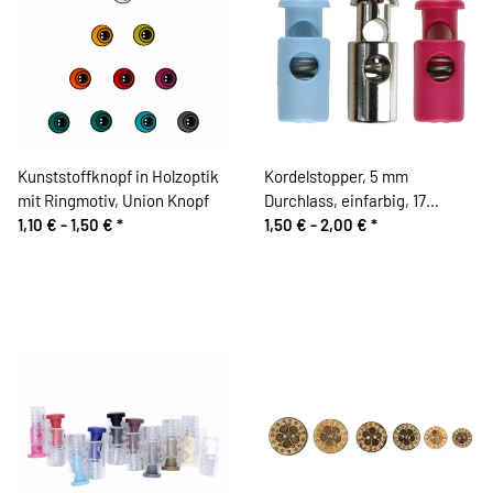
Kunststoffknopf in Holzoptik
Kordelstopper, 5 mm
mit Ringmotiv, Union Knopf
Durchlass, einfarbig, 17
1,10 € -
1,50 €
*
Farben
1,50 € -
2,00 €
*