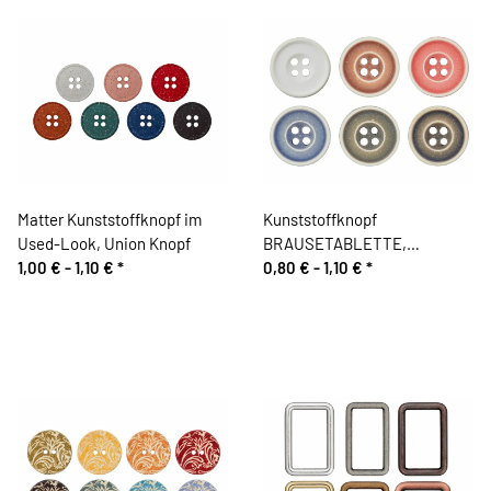
Matter Kunststoffknopf im
Kunststoffknopf
Used-Look, Union Knopf
BRAUSETABLETTE,
1,00 € -
1,10 €
*
gesprenkelt, Union Knopf
0,80 € -
1,10 €
*