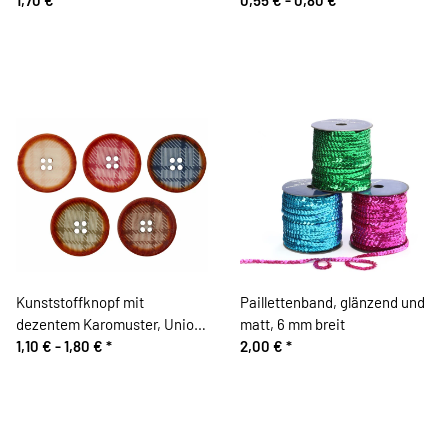
Kunststoffknopf mit
Paillettenband, glänzend und
dezentem Karomuster, Union
matt, 6 mm breit
Knopf
1,10 € -
1,80 €
*
2,00 €
*