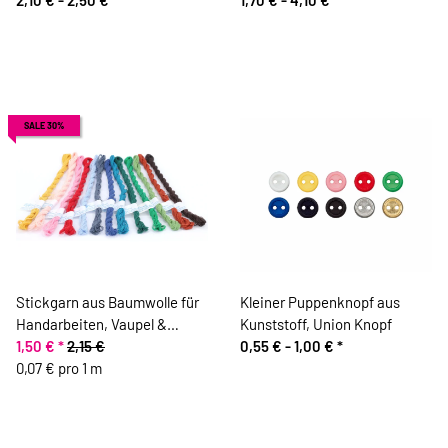
SALE 30%
Stickgarn aus Baumwolle für
Kleiner Puppenknopf aus
Handarbeiten, Vaupel &
Kunststoff, Union Knopf
Heilenbeck
1,50 €
*
2,15 €
0,55 € -
1,00 €
*
0,07 € pro 1 m