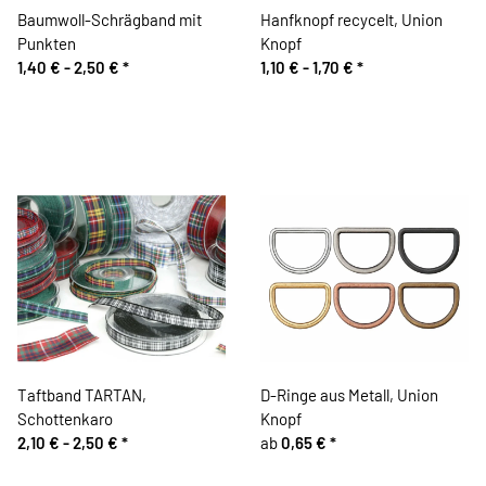
Baumwoll-Schrägband mit
Hanfknopf recycelt, Union
Punkten
Knopf
1,40 € -
2,50 €
*
1,10 € -
1,70 €
*
Taftband TARTAN,
D-Ringe aus Metall, Union
Schottenkaro
Knopf
2,10 € -
2,50 €
*
ab
0,65 €
*