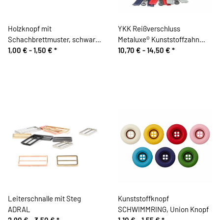
Holzknopf mit
YKK Reißverschluss
Schachbrettmuster, schwarz-
Metaluxe® Kunststoffzahn
weiß
1,00 € -
1,50 €
*
Metalloptik, teilbar
10,70 € -
14,50 €
*
Leiterschnalle mit Steg
Kunststoffknopf
ADRAL
SCHWIMMRING, Union Knopf
2,90 € -
3,50 €
*
1,10 € -
1,55 €
*