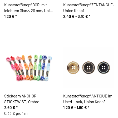
Kunststoffknopf BORI mit
Kunststoffknopf ZENTANGLE,
leichtem Glanz, 20 mm, Union
Union Knopf
Knopf
1,20 €
*
2,40 € -
3,10 €
*
Stickgarn ANCHOR
Kunststoffknopf ANTIQUE im
STICKTWIST, Ombre
Used-Look, Union Knopf
2,60 €
*
1,20 € -
1,90 €
*
0,33 € pro 1 m