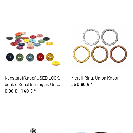
Kunststoffknopf USED LOOK,
Metall-Ring, Union Knopf
dunkle Schattierungen, Union
ab
0,80 €
*
Knopf
0,90 € -
1,40 €
*