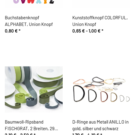
Buchstabenknopf
Kunststoffknopf COLORFUL,
ALPHABET, Union Knopf
Union Knopf
0,80 €
*
0,65 € -
1,00 €
*
Baumwoll-Ripsband
D-Ringe aus Metall ANILLO in
FISCHGRAT, 2 Breiten, 29
gold, silber und schwarz
Farben
2,10 € -
2,50 €
*
1,70 € -
4,10 €
*