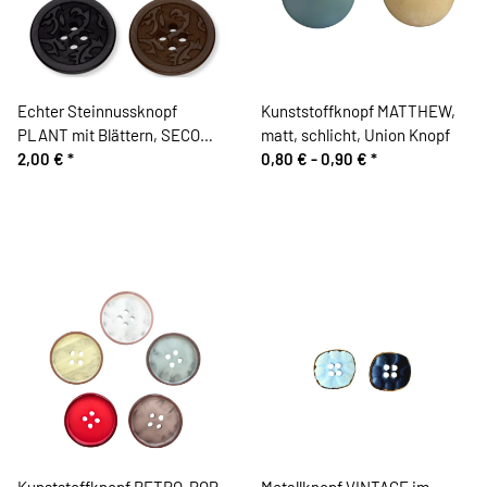
Echter Steinnussknopf
Kunststoffknopf MATTHEW,
PLANT mit Blättern, SECO
matt, schlicht, Union Knopf
Knopf
2,00 €
*
0,80 € -
0,90 €
*
Kunststoffknopf RETRO-POP,
Metallknopf VINTAGE im