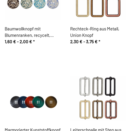
Baumwollknopf mit
Rechteck-Ring aus Metall,
Blumenranken, recycelt,
Union Knopf
Union Knopf
1,60 € -
2,00 €
*
2,30 € -
3,75 €
*
Marmorierter Kunststoffknopf
Leiterschnalle mit Steg aus