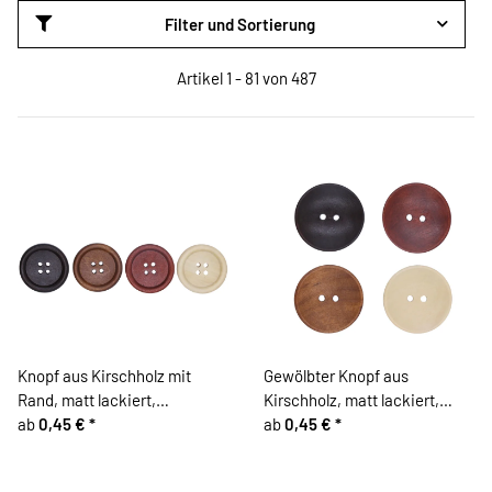
Filter und Sortierung
Artikel 1 - 81 von 487
Knopf aus Kirschholz mit
Gewölbter Knopf aus
Rand, matt lackiert,
Kirschholz, matt lackiert,
Brauntöne
ab
0,45 €
*
Brauntöne
ab
0,45 €
*