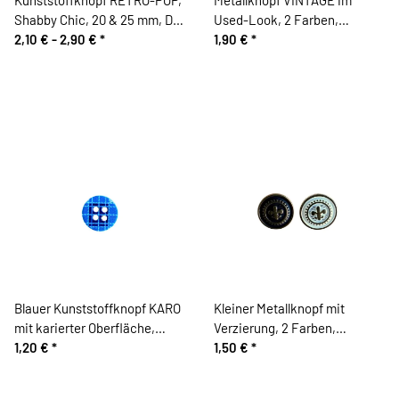
Shabby Chic, 20 & 25 mm, Dill
Used-Look, 2 Farben,
Knopf
2,10 € -
2,90 €
*
Hislabor
1,90 €
*
Blauer Kunststoffknopf KARO
Kleiner Metallknopf mit
mit karierter Oberfläche,
Verzierung, 2 Farben,
Hislabor
1,20 €
*
Hislabor
1,50 €
*