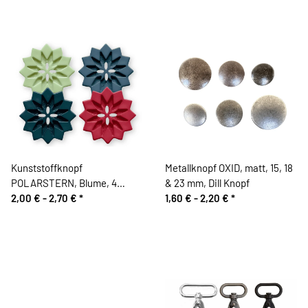
Kunststoffknopf
Metallknopf OXID, matt, 15, 18
POLARSTERN, Blume, 4
& 23 mm, Dill Knopf
Farben, Dill Knopf
2,00 € -
2,70 €
*
1,60 € -
2,20 €
*