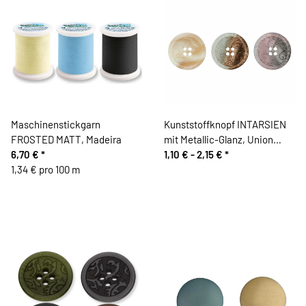
Maschinenstickgarn
Kunststoffknopf INTARSIEN
FROSTED MATT, Madeira
mit Metallic-Glanz, Union
6,70 €
*
Knopf
1,10 € -
2,15 €
*
1,34 € pro 100 m