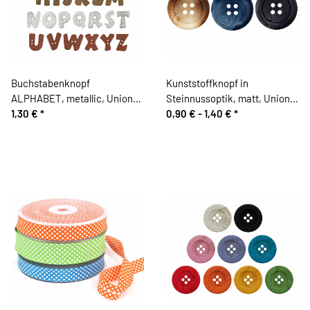
Buchstabenknopf
Kunststoffknopf in
ALPHABET, metallic, Union
Steinnussoptik, matt, Union
Knopf
1,30 €
*
Knopf
0,90 € -
1,40 €
*