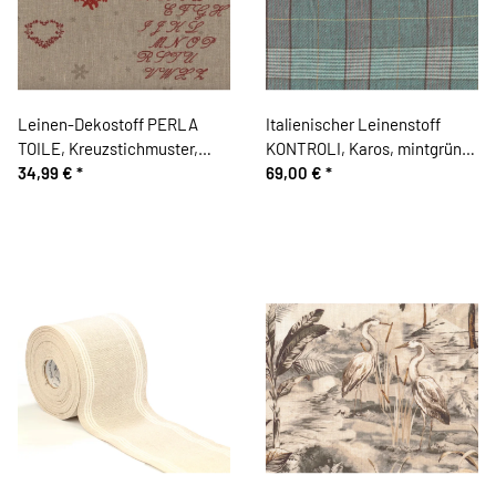
Leinen-Dekostoff PERLA
Italienischer Leinenstoff
TOILE, Kreuzstichmuster,
KONTROLI, Karos, mintgrün-
natur dunkel-gedecktes rot
34,99 €
*
natur, Toptex
69,00 €
*