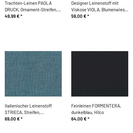
Trachten-Leinen PAOLA
Designer Leinenstoff mit
DRUCK, Ornament-Streifen,
Viskose VIOLA, Blumenwiese,
stumpfes blau-weiß
49,99 €
*
hellblau
59,00 €
*
Italienischer Leinenstoff
Feinleinen FORMENTERA,
STRIECA, Streifen,
dunkelblau, Hilco
petrolgrün, Toptex
69,00 €
*
64,00 €
*