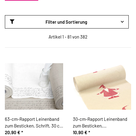
Filter und Sortierung
Artikel 1 - 81 von 382
63-cm-Rapport Leinenband
30-cm-Rapport Leinenband
zum Besticken, Schrift, 30 cm
zum Besticken,
breit, 2 Farben, Vaupel &
20,90 €
*
Weihnachtsmann mit
10,90 €
*