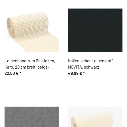
Leinenband zum Besticken,
Italienischer Leinenstoff
Karo, 20 cm breit, beige-
NOVITA, schwarz
wollweiß, Vaupel &
22,50 €
*
49,99 €
*
Heilenbeck