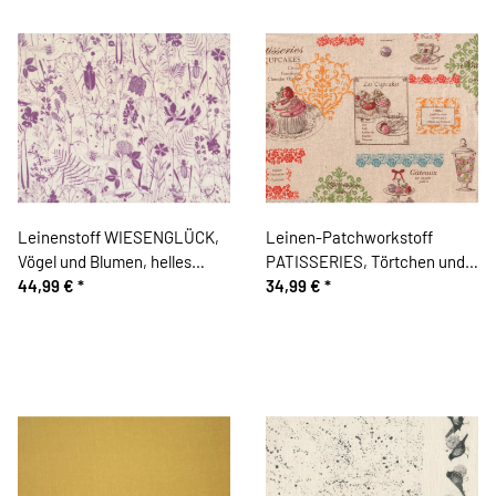
Leinenstoff WIESENGLÜCK,
Leinen-Patchworkstoff
Vögel und Blumen, helles
PATISSERIES, Törtchen und
aubergine, Acufactum
44,99 €
*
Gebäck, hellrot-grün, Yuwa
34,99 €
*
Fabrics