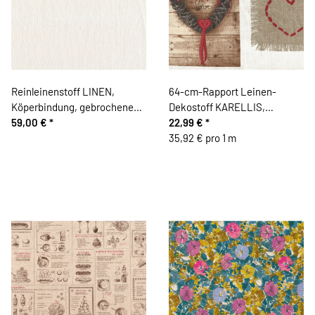
Reinleinenstoff LINEN,
64-cm-Rapport Leinen-
Köperbindung, gebrochenes
Dekostoff KARELLIS,
weiß
59,00 €
*
Landhaus-Deko-Herzen,
22,99 €
*
dunkelrot-weiß
35,92 € pro 1 m