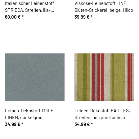
Italienischer Leinenstoff
Viskose-Leinenstoff LINE,
STRIECA, Streifen, lila-
Blüten-Stickerei, beige, Hilco
petrolgrün, Toptex
69,00 €
*
39,99 €
*
Leinen-Dekostoff TOILE
Leinen-Dekostoff PAILLES,
LINEN, dunkelgrau
Streifen, hellgrün-fuchsia
34,99 €
*
34,99 €
*