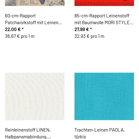
60-cm-Rapport
85-cm-Rapport Leinenstoff
Patchworkstoff mit Leinen
mit Baumwolle MORI STYLE,
CUTE, Sticken und Nähen,
22,00 €
*
Ovale und Schrift, rot
27,99 €
*
taubenblau, Yuwa Fabrics
36,67 € pro 1 m
32,93 € pro 1 m
Reinleinenstoff LINEN,
Trachten-Leinen PAOLA,
Halbpanamabindung,
türkis