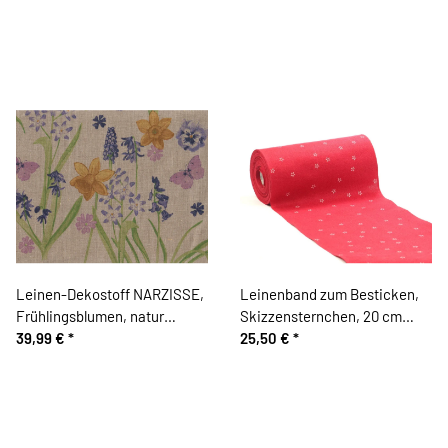
Heilenbeck
Leinen-Dekostoff NARZISSE,
Leinenband zum Besticken,
Frühlingsblumen, natur
Skizzensternchen, 20 cm
dunkel
39,99 €
*
breit, dunkelrot, Vaupel &
25,50 €
*
Heilenbeck