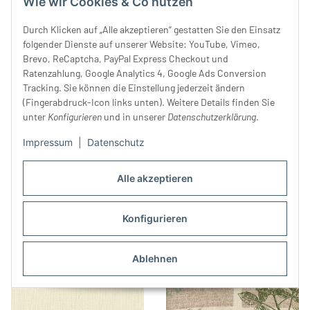
Wie wir Cookies & Co nutzen
Durch Klicken auf „Alle akzeptieren“ gestatten Sie den Einsatz
folgender Dienste auf unserer Website: YouTube, Vimeo,
Brevo, ReCaptcha, PayPal Express Checkout und
Ratenzahlung, Google Analytics 4, Google Ads Conversion
Tracking. Sie können die Einstellung jederzeit ändern
(Fingerabdruck-Icon links unten). Weitere Details finden Sie
unter
Konfigurieren
und in unserer
Datenschutzerklärung
.
Impressum
|
Datenschutz
Baumwoll-Leinen-
Leinen-Baumwoll-Patchwork
Alle akzeptieren
Patchworkstoff TRÈFLE,
"Kleines Schneewichten",
Bären & Dreiecke, rot, Kokka
25,99 €
*
Märchenfigur, rosa
22,99 €
*
Konfigurieren
Ablehnen