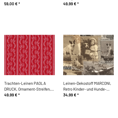
Stiefmütterchen, rot-blau
59,00 €
*
49,99 €
*
Trachten-Leinen PAOLA
Leinen-Dekostoff MARCONI,
DRUCK, Ornament-Streifen,
Retro Kinder- und Hunde-
kräftiges rot-weiß
49,99 €
*
Fotos, beige-grau
34,99 €
*