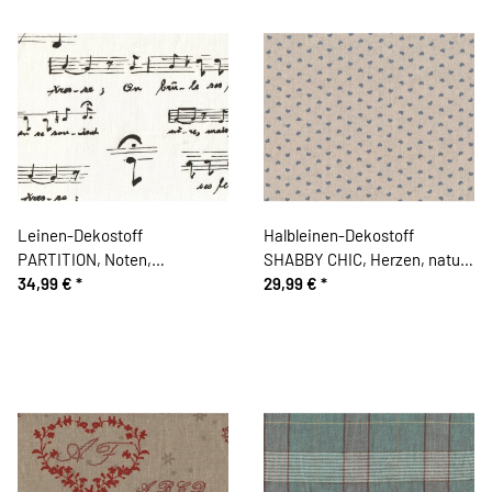
Leinen-Dekostoff
Halbleinen-Dekostoff
PARTITION, Noten,
SHABBY CHIC, Herzen, natur-
gebrochenes weiß-schwarz
34,99 €
*
taubenblau
29,99 €
*