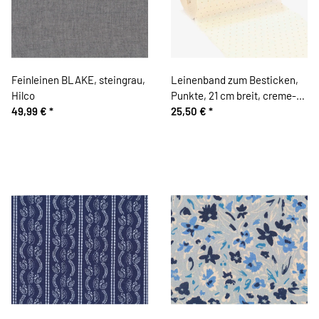
Feinleinen BLAKE, steingrau,
Leinenband zum Besticken,
Hilco
Punkte, 21 cm breit, creme-
49,99 €
*
beige, Vaupel & Heilenbeck
25,50 €
*