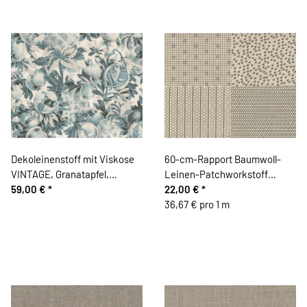
Dekoleinenstoff mit Viskose
60-cm-Rapport Baumwoll-
VINTAGE, Granatapfel,
Leinen-Patchworkstoff
jeansblau, Clarke & Clarke
59,00 €
*
GARDEN, Tropfen und Blüten,
22,00 €
*
natur-steingrau, Kokka
36,67 € pro 1 m