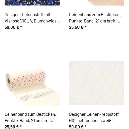
Designer Leinenstoff mit
Leinenband zum Besticken,
Viskose VIOLA, Blumenwiese,
Punkte-Band, 21 cm breit,
ultramarinblau
59,00 €
*
beigegrau-rot, Vaupel &
25,50 €
*
Heilenbeck
Leinenband zum Besticken,
Designer Leinenkreppstoff
Punkte-Band, 21 cm breit,
GIO, gebrochenes weiß
creme-rot, Vaupel &
25,50 €
*
59,00 €
*