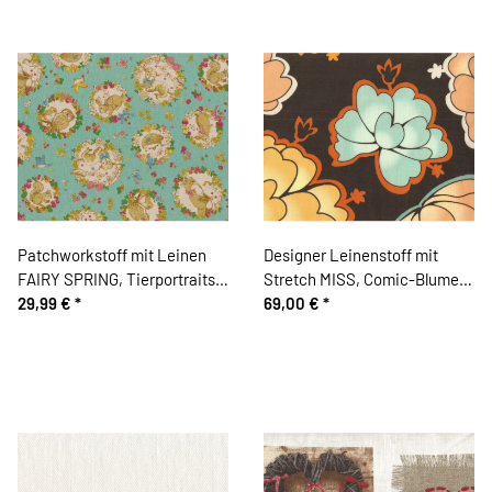
Patchworkstoff mit Leinen
Designer Leinenstoff mit
FAIRY SPRING, Tierportraits
Stretch MISS, Comic-Blumen,
in Blumenkränzen, mintgrün-
29,99 €
*
anthrazit
69,00 €
*
sandfarben