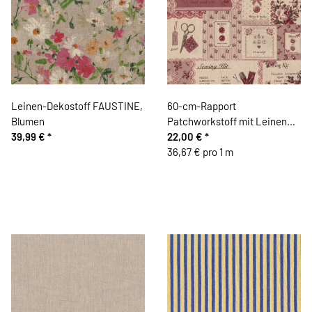
Leinen-Dekostoff FAUSTINE,
60-cm-Rapport
Blumen
Patchworkstoff mit Leinen
39,99 €
*
CUTE, Sticken und Nähen,
22,00 €
*
dunkles altrosa, Yuwa Fabrics
36,67 € pro 1 m