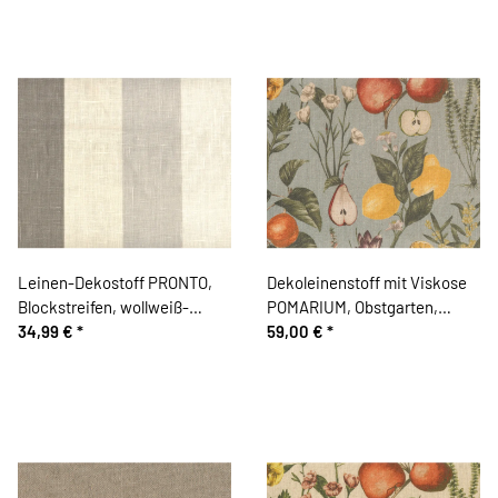
Leinen-Dekostoff PRONTO,
Dekoleinenstoff mit Viskose
Blockstreifen, wollweiß-
POMARIUM, Obstgarten,
steingrau
34,99 €
*
mintgrau, Clarke & Clarke
59,00 €
*