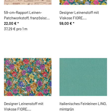
59-cm-Rapport Leinen-
Designer Leinenstoff mit
Patchworkstoff, französische
Viskose FIORE,
Backrezepte, braun, Yuwa
22,00 €
*
Stiefmütterchen, helllila-
59,00 €
*
Live
37,29 € pro 1 m
fuchsia
Designer Leinenstoff mit
Italienisches Feinleinen LINO,
Viskose FIORE,
mintgrün