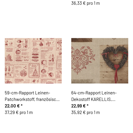
Heilenbeck
Zipfelmütze, 35 cm breit,
36,33 € pro 1 m
natur-dunkelrot, Vaupel &
Heilenbeck
59-cm-Rapport Leinen-
64-cm-Rapport Leinen-
Patchworkstoff, französische
Dekostoff KARELLIS,
Backrezepte, weinrot, Yuwa
22,00 €
*
Landhaus-Deko-Herzen,
22,99 €
*
Live
37,29 € pro 1 m
dunkelrot-natur dunkel
35,92 € pro 1 m