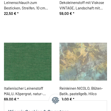
Leinenschlauch zum
Dekoleinenstoff mit Viskose
Besticken, Streifen, 10 cm
VINTAGE, Landschaft mit
breit, beige-wollweiß, Vaupel
22,50 €
*
Kranich, natur, Clarke &
59,00 €
*
& Heilenbeck
Clarke
Italienischer Leinenstoff
Reinleinen NICOLO, Blüten-
MALU, Köpergrat, natur-
Batik, pastellgelb, Hilco
grasgrün, Toptex
69,00 €
*
89,00 €
*