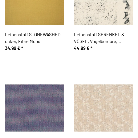
Leinenstoff STONEWASHED,
Leinenstoff SPRENKEL &
ocker, Fibre Mood
VÖGEL, Vogelbordüre,
34,99 €
*
anthrazit, Acufactum
44,99 €
*