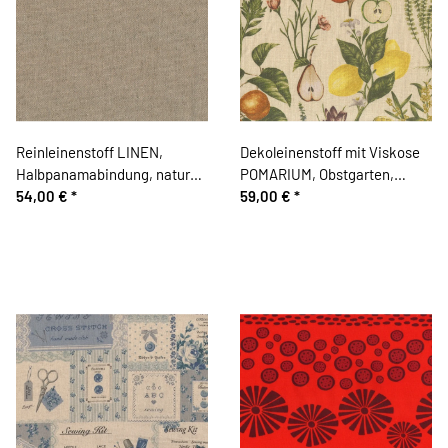
Reinleinenstoff LINEN,
Dekoleinenstoff mit Viskose
Halbpanamabindung, natur
POMARIUM, Obstgarten,
dunkel
54,00 €
*
natur, Clarke & Clarke
59,00 €
*