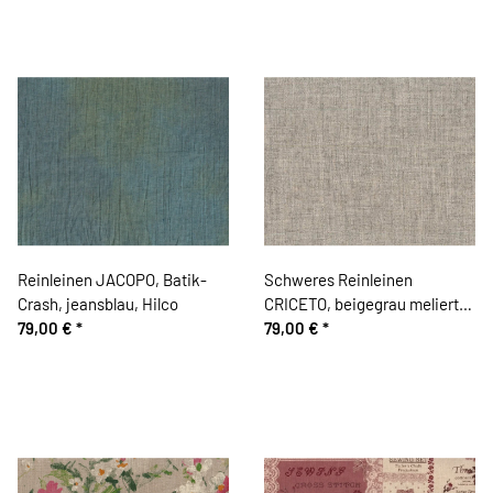
Reinleinen JACOPO, Batik-
Schweres Reinleinen
Crash, jeansblau, Hilco
CRICETO, beigegrau meliert,
79,00 €
*
Hilco
79,00 €
*