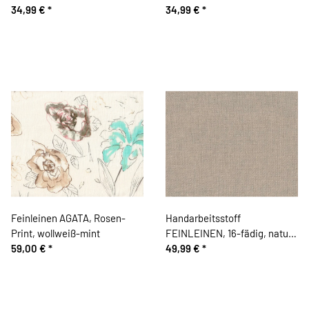
34,99 €
*
weiß
34,99 €
*
Feinleinen AGATA, Rosen-
Handarbeitsstoff
Print, wollweiß-mint
FEINLEINEN, 16-fädig, natur,
59,00 €
*
Übelhör
49,99 €
*