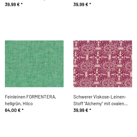
gebrochenes weiß
39,99 €
*
39,99 €
*
Feinleinen FORMENTERA,
Schwerer Viskose-Leinen-
hellgrün, Hilco
Stoff "Alchemy" mit ovalen
64,00 €
*
Ornamenten, weinrot-natur
39,99 €
*