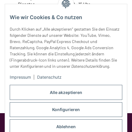
Dienstag:
10 - 16 Uhr
Mittwoch:
10 - 18 Uhr
Wie wir Cookies & Co nutzen
Donnerstag:
10 - 18 Uhr
Freitag:
10 - 18 Uhr
Durch Klicken auf „Alle akzeptieren“ gestatten Sie den Einsatz
Samstag:
10 - 14 Uhr
folgender Dienste auf unserer Website: YouTube, Vimeo,
Unser Service
Brevo, ReCaptcha, PayPal Express Checkout und
Ratenzahlung, Google Analytics 4, Google Ads Conversion
Tracking. Sie können die Einstellung jederzeit ändern
Rechtliches
(Fingerabdruck-Icon links unten). Weitere Details finden Sie
unter
Konfigurieren
und in unserer
Datenschutzerklärung
.
Impressum
|
Datenschutz
Alle akzeptieren
Konfigurieren
Google Analytics deaktivieren
Status:
Opt-Out-Cookie ist nicht gesetzt
Ablehnen
(Tracking aktiv)