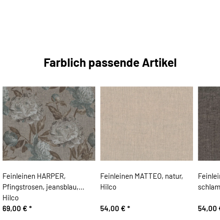
Farblich passende Artikel
Feinleinen HARPER,
Feinleinen MATTEO, natur,
Feinle
Pfingstrosen, jeansblau,
Hilco
schlam
Hilco
69,00 €
*
54,00 €
*
54,00