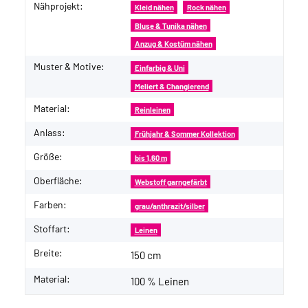
Nähprojekt:
Produkteigenschaft
Wert
Kleid nähen
Rock nähen
Bluse & Tunika nähen
Anzug & Kostüm nähen
Muster & Motive:
Einfarbig & Uni
Meliert & Changierend
Material:
Reinleinen
Anlass:
Frühjahr & Sommer Kollektion
Größe:
bis 1,60 m
Oberfläche:
Webstoff garngefärbt
Farben:
grau/anthrazit/silber
Stoffart:
Leinen
Breite:
150 cm
Material:
100 % Leinen