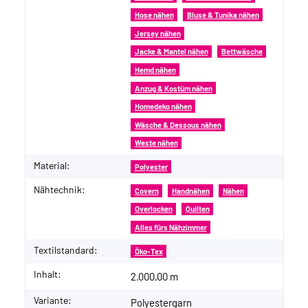
Hose nähen
Bluse & Tunika nähen
Jersey nähen
Jacke & Mantel nähen
Bettwäsche
Hemd nähen
Anzug & Kostüm nähen
Homedeko nähen
Wäsche & Dessous nähen
Weste nähen
Material:
Polyester
Nähtechnik:
Covern
Handnähen
Nähen
Overlocken
Quilten
Alles fürs Nähzimmer
Textilstandard:
Öko-Tex
Inhalt:
2.000,00 m
Variante:
Polyestergarn