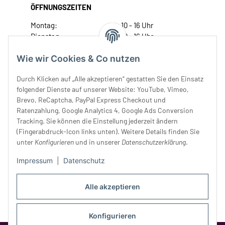
ÖFFNUNGSZEITEN
Montag:
10 - 16 Uhr
Dienstag:
10 - 16 Uhr
Mittwoch:
10 - 18 Uhr
Wie wir Cookies & Co nutzen
Donnerstag:
10 - 18 Uhr
Freitag:
10 - 18 Uhr
Durch Klicken auf „Alle akzeptieren“ gestatten Sie den Einsatz
Samstag:
10 - 14 Uhr
folgender Dienste auf unserer Website: YouTube, Vimeo,
Unser Service
Brevo, ReCaptcha, PayPal Express Checkout und
Ratenzahlung, Google Analytics 4, Google Ads Conversion
Tracking. Sie können die Einstellung jederzeit ändern
Rechtliches
(Fingerabdruck-Icon links unten). Weitere Details finden Sie
unter
Konfigurieren
und in unserer
Datenschutzerklärung
.
Impressum
|
Datenschutz
Alle akzeptieren
Konfigurieren