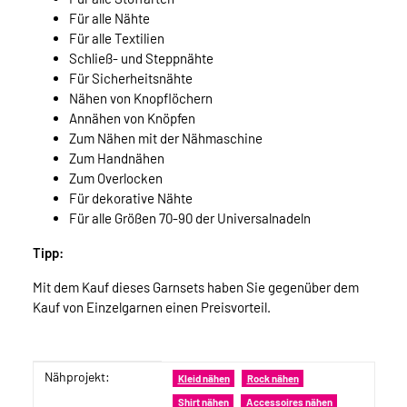
Für alle Nähte
Für alle Textilien
Schließ- und Steppnähte
Für Sicherheitsnähte
Nähen von Knopflöchern
Annähen von Knöpfen
Zum Nähen mit der Nähmaschine
Zum Handnähen
Zum Overlocken
Für dekorative Nähte
Für alle Größen 70-90 der Universalnadeln
Tipp:
Mit dem Kauf dieses Garnsets haben Sie gegenüber dem
Kauf von Einzelgarnen einen Preisvorteil.
Nähprojekt:
Produkteigenschaft
Wert
Kleid nähen
Rock nähen
Shirt nähen
Accessoires nähen