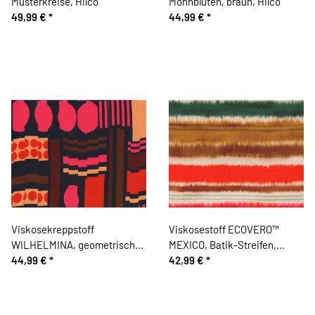
Musterkreise, Hilco
Mohnblüten, braun, Hilco
49,99 €
*
44,99 €
*
Viskosekreppstoff
Viskosestoff ECOVERO™
WILHELMINA, geometrisches
MEXICO, Batik-Streifen,
Muster, fuchsia, Hilco
44,99 €
*
fuchsia-flaschengrün, Hilco
42,99 €
*