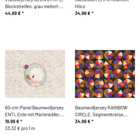
Blockstreifen, grau meliert-
Hilco
weiß, Hilco
44,99 €
*
34,99 €
*
60-cm-Panel Baumwolljersey
Baumwolljersey RAINBOW
ENTI, Ente mit Marienkäfer,
CIRCLE, Segmentkreise,
Hilco
19,99 €
*
braun, Hilco
34,99 €
*
33,32 € pro 1 m