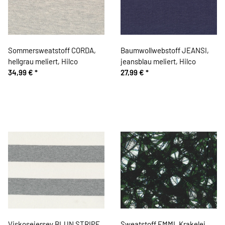
Sommersweatstoff CORDA,
Baumwollwebstoff JEANSI,
hellgrau meliert, Hilco
jeansblau meliert, Hilco
34,99 €
*
27,99 €
*
Viskosejersey BLUN STRIPE,
Sweatstoff EMMI, Krakelei,