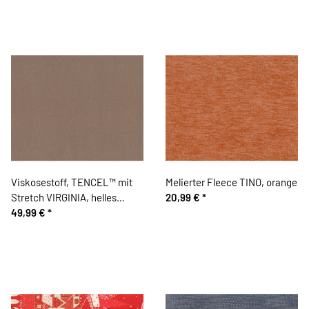
Viskosestoff, TENCEL™ mit
Melierter Fleece TINO, orange
Stretch VIRGINIA, helles
20,99 €
*
schlammbraun, Hilco
49,99 €
*