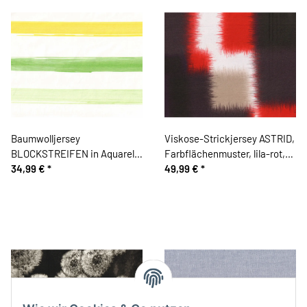
Baumwolljersey
Viskose-Strickjersey ASTRID,
BLOCKSTREIFEN in Aquarell,
Farbflächenmuster, lila-rot,
multicolor, Hilco
34,99 €
*
Hilco
49,99 €
*