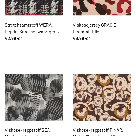
Stretchsamtstoff WERA,
Viskosejersey GRACIE,
Pepita-Karo, schwarz-grau,
Leoprint, Hilco
Hilco
42,99 €
*
49,99 €
*
Viskosekreppstoff BEA,
Viskosekreppstoff PINAR,