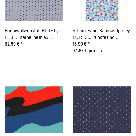
Baumwollwebstoff BLUE by
50-cm-Panel Baumwolljersey
BLUE, Sterne, hellblau
DOTS GO, Punkte und
meliert, Hilco
32,99 €
*
Rennautos, hellblau, Hilco
16,99 €
*
33,98 € pro 1 m