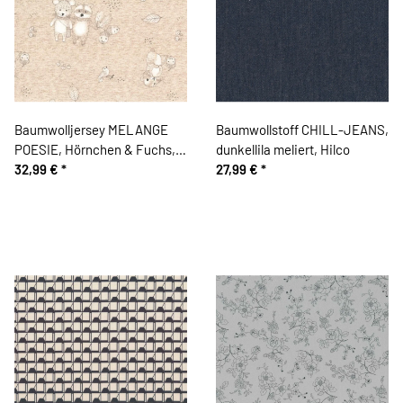
Baumwolljersey MELANGE
Baumwollstoff CHILL-JEANS,
POESIE, Hörnchen & Fuchs,
dunkellila meliert, Hilco
hellbeige, Hilco
32,99 €
*
27,99 €
*