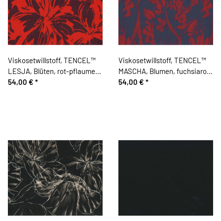
Viskosetwillstoff, TENCEL™
Viskosetwillstoff, TENCEL™
LESJA, Blüten, rot-pflaume,
MASCHA, Blumen, fuchsiarot-
Hilco
54,00 €
*
blau, Hilco
54,00 €
*