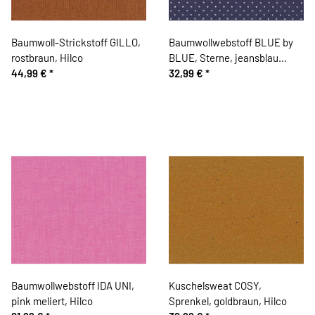
Baumwoll-Strickstoff GILLO,
Baumwollwebstoff BLUE by
rostbraun, Hilco
BLUE, Sterne, jeansblau
44,99 €
*
meliert, Hilco
32,99 €
*
Baumwollwebstoff IDA UNI,
Kuschelsweat COSY,
pink meliert, Hilco
Sprenkel, goldbraun, Hilco