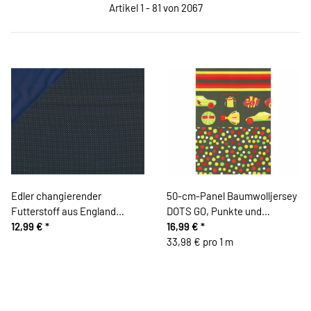
Artikel 1 - 81 von 2067
Edler changierender
50-cm-Panel Baumwolljersey
Futterstoff aus England
DOTS GO, Punkte und
LINING, Mini-Dots,
12,99 €
*
Rennautos, olive, Hilco
16,99 €
*
marineblau-blau
33,98 € pro 1 m