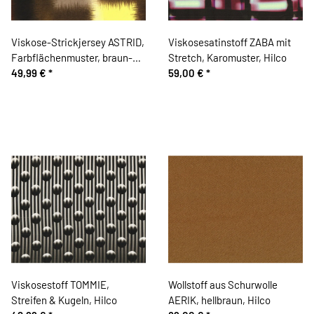
Viskose-Strickjersey ASTRID,
Viskosesatinstoff ZABA mit
Farbflächenmuster, braun-
Stretch, Karomuster, Hilco
gelb, Hilco
49,99 €
*
59,00 €
*
Viskosestoff TOMMIE,
Wollstoff aus Schurwolle
Streifen & Kugeln, Hilco
AERIK, hellbraun, Hilco