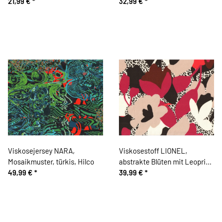
21,99 €
*
32,99 €
*
Viskosejersey NARA,
Viskosestoff LIONEL,
Mosaikmuster, türkis, Hilco
abstrakte Blüten mit Leoprint,
49,99 €
*
Hilco
39,99 €
*