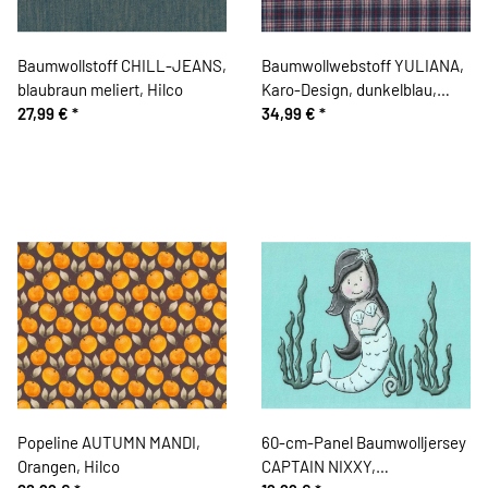
Baumwollstoff CHILL-JEANS,
Baumwollwebstoff YULIANA,
blaubraun meliert, Hilco
Karo-Design, dunkelblau,
27,99 €
*
Hilco
34,99 €
*
Popeline AUTUMN MANDI,
60-cm-Panel Baumwolljersey
Orangen, Hilco
CAPTAIN NIXXY,