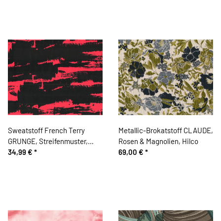
Sweatstoff French Terry
Metallic-Brokatstoff CLAUDE,
GRUNGE, Streifenmuster,
Rosen & Magnolien, Hilco
schwarz-fuchsia, Hilco
34,99 €
*
69,00 €
*