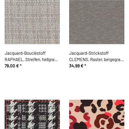
Jacquard-Boucléstoff
Jacquard-Strickstoff
RAPHAEL, Streifen, hellgrau.
CLEMENS, Raster, beigegrau,
Hilco
79,00 €
*
Hilco
34,99 €
*