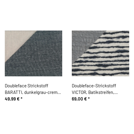
Doubleface Strickstoff
Doubleface-Strickstoff
BARATTI, dunkelgrau-creme,
VICTOR, Batikstreifen,
Hilco
49,99 €
*
wollweiß-marineblau, Hilco
69,00 €
*