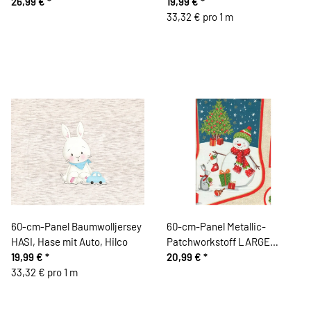
26,99 €
*
Meerjungfrau, Hilco
19,99 €
*
33,32 € pro 1 m
60-cm-Panel Baumwolljersey
60-cm-Panel Metallic-
HASI, Hase mit Auto, Hilco
Patchworkstoff LARGE
19,99 €
*
STOCKING, Nikolausstiefel,
20,99 €
*
33,32 € pro 1 m
Hilco