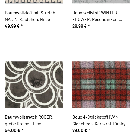
Baumwollstoff mit Stretch
Baumwollstoff WINTER
NADIN, Kästchen, Hilco
FLOWER, Rosenranken,
49,99 €
*
hellgrau
29,99 €
*
Baumwollstretch ROGER,
Bouclé-Strickstoff IVAN,
große Kreise, Hilco
Glencheck-Karo, rot-türkis,
54,00 €
*
Hilco
79,00 €
*