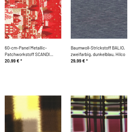
60-cm-Panel Metallic-
Baumwoll-Strickstoff BALIO,
Patchworkstoff SCANDI
zweifarbig, dunkelblau, Hilco
CALENDER, Adventskalender,
20,99 €
*
29,99 €
*
Hilco