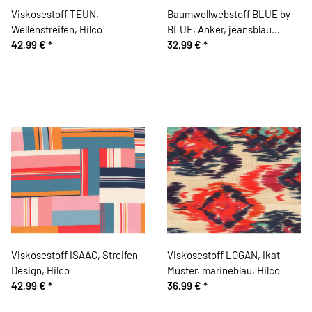
Viskosestoff TEUN,
Baumwollwebstoff BLUE by
Wellenstreifen, Hilco
BLUE, Anker, jeansblau
42,99 €
*
meliert, Hilco
32,99 €
*
Viskosestoff ISAAC, Streifen-
Viskosestoff LOGAN, Ikat-
Design, Hilco
Muster, marineblau, Hilco
42,99 €
*
36,99 €
*