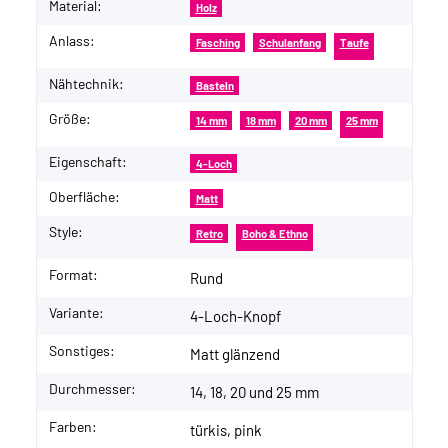
Material:
Holz
Anlass:
Fasching
Schulanfang
Taufe
Nähtechnik:
Basteln
Größe:
14 mm
18 mm
20 mm
25 mm
Eigenschaft:
4-Loch
Oberfläche:
Matt
Style:
Retro
Boho & Ethno
Format:
Rund
Variante:
4-Loch-Knopf
Sonstiges:
Matt glänzend
Durchmesser:
14, 18, 20 und 25 mm
Farben:
türkis, pink