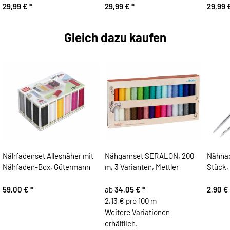
29,99 €
*
29,99 €
*
29,99 
Gleich dazu kaufen
Nähfadenset Allesnäher mit
Nähgarnset SERALON, 200
Nähna
Nähfaden-Box, Gütermann
m, 3 Varianten, Mettler
Stück,
59,00 €
*
ab
34,05 €
*
2,90 €
2,13 € pro 100 m
Weitere Variationen
erhältlich.