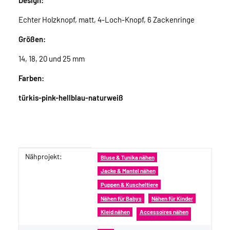
Design:
Echter Holzknopf, matt, 4-Loch-Knopf, 6 Zackenringe
Größen:
14, 18, 20 und 25 mm
Farben:
türkis-pink-hellblau-naturweiß
Nähprojekt:
Produkteigenschaft
Wert
Bluse & Tunika nähen
Jacke & Mantel nähen
Puppen & Kuscheltiere
Nähen für Babys
Nähen für Kinder
Kleid nähen
Accessoires nähen