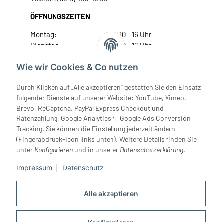
ÖFFNUNGSZEITEN
Montag:
10 - 16 Uhr
Dienstag:
10 - 16 Uhr
Mittwoch:
10 - 18 Uhr
Wie wir Cookies & Co nutzen
Donnerstag:
10 - 18 Uhr
Freitag:
10 - 18 Uhr
Durch Klicken auf „Alle akzeptieren“ gestatten Sie den Einsatz
Samstag:
10 - 14 Uhr
folgender Dienste auf unserer Website: YouTube, Vimeo,
Unser Service
Brevo, ReCaptcha, PayPal Express Checkout und
Ratenzahlung, Google Analytics 4, Google Ads Conversion
Tracking. Sie können die Einstellung jederzeit ändern
Rechtliches
(Fingerabdruck-Icon links unten). Weitere Details finden Sie
unter
Konfigurieren
und in unserer
Datenschutzerklärung
.
Impressum
|
Datenschutz
Alle akzeptieren