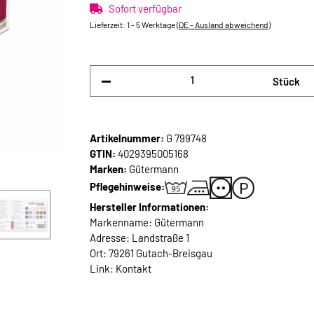
Sofort verfügbar
Lieferzeit:
1 - 5 Werktage
(DE - Ausland abweichend)
Stück
Artikelnummer:
G 799748
GTIN:
4029395005168
Marken:
Gütermann
Pflegehinweise:
Hersteller Informationen:
Markenname: Gütermann
Adresse: Landstraße 1
Ort: 79261 Gutach-Breisgau
Link:
Kontakt