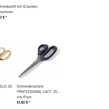
Kreidestift mit 12 bunten
atzminen
90 €
*
OLD, 20
Schneiderschere
PROFESSIONAL XACT, 25
cm, Prym
51,90 €
*