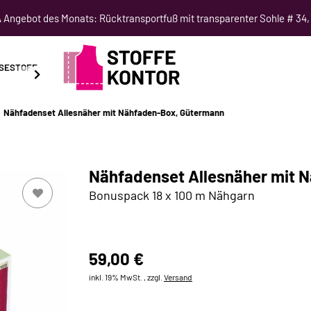
Angebot des Monats: Rücktransportfuß mit transparenter Sohle # 34,
SESTOFF
SCHNITTMUSTER
NÄHKURSE
SALE
Nähfadenset Allesnäher mit Nähfaden-Box, Gütermann
Nähfadenset Allesnäher mit 
Bonuspack 18 x 100 m Nähgarn
59,00 €
inkl. 19% MwSt. , zzgl.
Versand