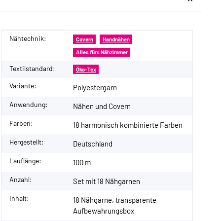
Nähtechnik:
Produkteigenschaft
Wert
Covern
Handnähen
Alles fürs Nähzimmer
Textilstandard:
Öko-Tex
Variante:
Polyestergarn
Anwendung:
Nähen und Covern
Farben:
18 harmonisch kombinierte Farben
Hergestellt:
Deutschland
Lauflänge:
100 m
Anzahl:
Set mit 18 Nähgarnen
Inhalt:
18 Nähgarne, transparente
Aufbewahrungsbox