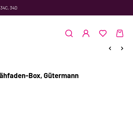
 34C, 34D
Nähfaden-Box, Gütermann