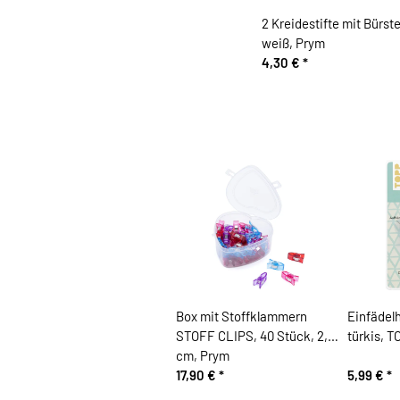
2 Kreidestifte mit Bürste
weiß, Prym
4,30 €
*
Box mit Stoffklammern
Einfädelh
STOFF CLIPS, 40 Stück, 2,6
türkis, 
cm, Prym
17,90 €
*
5,99 €
*