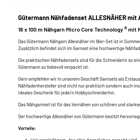
Gütermann Nähfadenset ALLESNÄHER mit 
R
18 x 100 m Nähgarn Micro Core Technology
mit 
Das Gütermann Nähgarn Allesnäher im 18er-Set ist in Somme
Zusätzlich befindet sich im Garnset eine hochwertige Nähfa
Die praktischen Nähfadensets sind für die Schneiderin so e
Gütermann so liebevoll verpackt ist.
Gern empfehlen wir in unserem Geschäft Garnsets als Ersta
Nähfadenhersteller sind nicht nur praktisch sondern auch ins
ideales Geschenk für jede/n HobbyschneiderInn.
Das Nähgarnset ist für das Vernähen von schönen und starke
Der hochwertige Allesnäher von Gütermann besitzt hervorra
Vorteile:
Universalnähgarn, das allen Ansprüchen gerecht wird