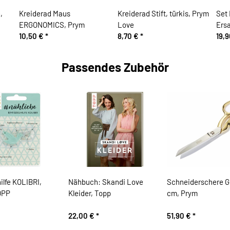
,
Kreiderad Maus
Kreiderad Stift, türkis, Prym
Set 
ERGONOMICS, Prym
Love
Ers
10,50 €
*
8,70 €
*
19,
Passendes Zubehör
ilfe KOLIBRI,
Nähbuch: Skandi Love
Schneiderschere G
TOPP
Kleider, Topp
cm, Prym
22,00 €
*
51,90 €
*