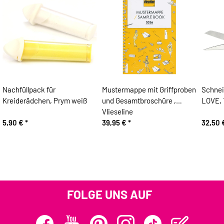
Nachfüllpack für
Mustermappe mit Griffproben
Schne
Kreiderädchen, Prym weiß
und Gesamtbroschüre ,
LOVE, 
Vlieseline
5,90 €
*
39,95 €
*
32,50
FOLGE UNS AUF