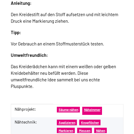
Anleitung:
Den Kreidestift auf den Stoff aufsetzen und mit leichtem
Druck eine Markierung ziehen.
Tipp:
Vor Gebrauch an einem Stoffmusterstück testen.
Umweltfreundlich:
Das Kreiderädchen kann mit einem weißen oder gelben
Kreidebehälter neu befüllt werden. Diese
umweltfreundliche Idee sammelt bei uns echte
Pluspunkte.
Nähprojekt:
Produkteigenschaft
Wert
Säume nähen
Nähzimmer
Nähtechnik:
Applizieren
Knopflöcher
Markieren
Messen
Nähen