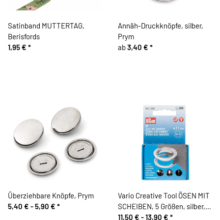
Satinband MUTTERTAG,
Annäh-Druckknöpfe, silber,
Berisfords
Prym
1,95 €
*
ab
3,40 €
*
Überziehbare Knöpfe, Prym
Vario Creative Tool ÖSEN MIT
5,40 € -
5,90 €
*
SCHEIBEN, 5 Größen, silber,
Prym
11,50 € -
13,90 €
*