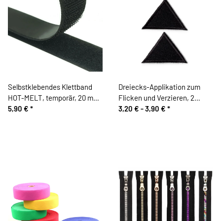
Selbstklebendes Klettband
Dreiecks-Applikation zum
HOT-MELT, temporär, 20 mm,
Flicken und Verzieren, 2
weiß und schwarz
5,90 €
*
Stück, Prym
3,20 € -
3,90 €
*