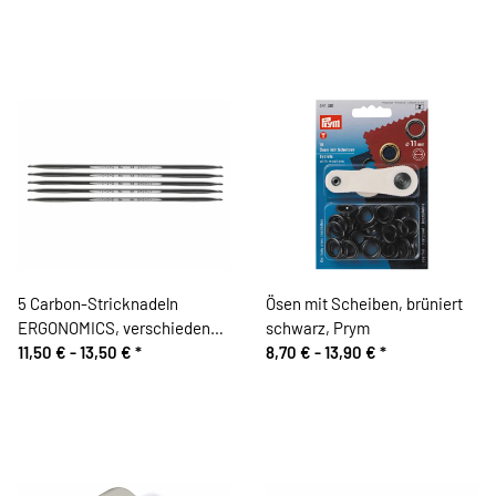
5 Carbon-Stricknadeln
Ösen mit Scheiben, brüniert
ERGONOMICS, verschiedene
schwarz, Prym
Stärken, Prym
11,50 € -
13,50 €
*
8,70 € -
13,90 €
*