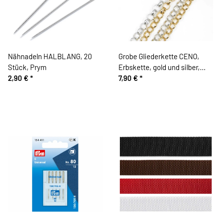
Nähnadeln HALBLANG, 20
Grobe Gliederkette CENO,
Stück, Prym
Erbskette, gold und silber,
2,90 €
*
Prym
7,90 €
*