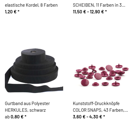
elastische Kordel, 8 Farben
SCHEIBEN, 11 Farben in 3
1,20 €
*
Größen, Prym
11,50 € -
12,90 €
*
Gurtband aus Polyester
Kunststoff-Druckknöpfe
HERKULES, schwarz
COLOR SNAPS, 43 Farben,
ab
0,80 €
*
Prym
3,60 € -
4,30 €
*