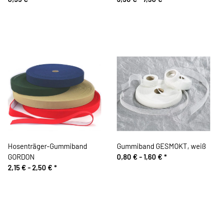
Hosenträger-Gummiband
Gummiband GESMOKT, weiß
GORDON
0,80 € -
1,60 €
*
2,15 € -
2,50 €
*