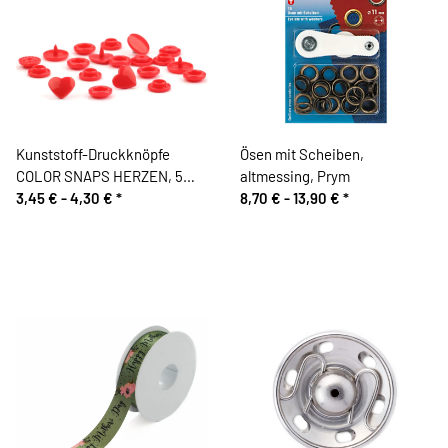
Kunststoff-Druckknöpfe
Ösen mit Scheiben,
COLOR SNAPS HERZEN, 5
altmessing, Prym
Farben
3,45 € -
4,30 €
*
8,70 € -
13,90 €
*