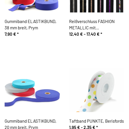
Gummiband ELASTIKBUND,
Reißverschluss FASHION
38 mm breit, Prym
METALLIC mit
7,90 €
*
Kunststoffzahn, teilbar, Prym
12,40 € -
17,40 €
*
Gummiband ELASTIKBUND,
Taftband PUNKTE, Berisfords
20 mm breit, Prym
1,95 € -
2,35 €
*