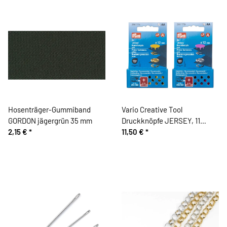
Hosenträger-Gummiband
Vario Creative Tool
GORDON jägergrün 35 mm
Druckknöpfe JERSEY, 11
2,15 €
*
Farben in 12 mm, Prym
11,50 €
*