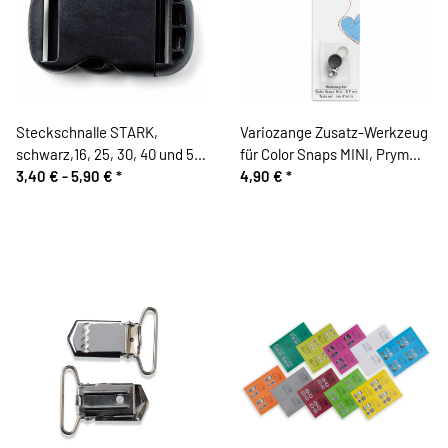
Steckschnalle STARK,
Variozange Zusatz-Werkzeug
schwarz,16, 25, 30, 40 und 50
für Color Snaps MINI, Prym
mm, Prym
3,40 € -
5,90 €
*
Love
4,90 €
*