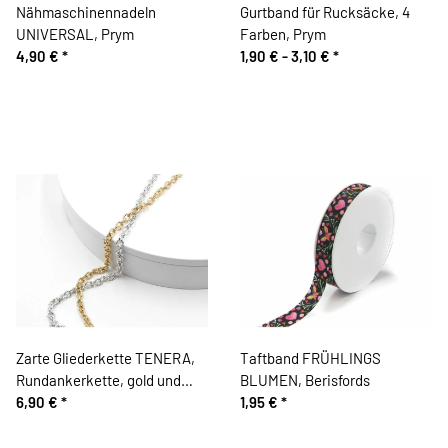
Nähmaschinennadeln
Gurtband für Rucksäcke, 4
UNIVERSAL, Prym
Farben, Prym
4,90 €
*
1,90 € -
3,10 €
*
Zarte Gliederkette TENERA,
Taftband FRÜHLINGS
Rundankerkette, gold und
BLUMEN, Berisfords
silber, Prym
6,90 €
*
1,95 €
*