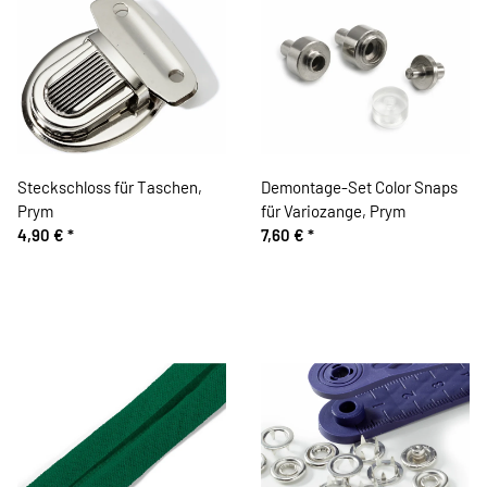
Steckschloss für Taschen,
Demontage-Set Color Snaps
Prym
für Variozange, Prym
4,90 €
*
7,60 €
*