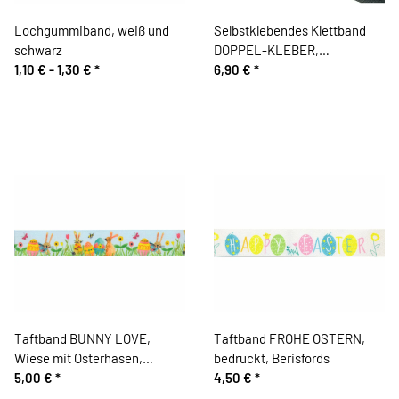
Lochgummiband, weiß und
Selbstklebendes Klettband
schwarz
DOPPEL-KLEBER,
1,10 € -
1,30 €
*
permanent, 20 mm, weiß und
6,90 €
*
schwarz
Taftband BUNNY LOVE,
Taftband FROHE OSTERN,
Wiese mit Osterhasen,
bedruckt, Berisfords
bedruckt, Berisfords
5,00 €
*
4,50 €
*