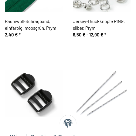
Baumwoll-Schrägband,
Jersey-Druckknöpfe RING,
einfarbig, moosgrün, Prym
silber, Prym
2,40 €
*
6,50 € -
12,90 €
*
Klemm-Leiterschnalle,
Nähnadeln LANG, 20 Stück,
schwarz, 25, 30, 40 und 50
Prym