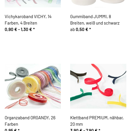
Vichykaroband VICHY, 14
Gummiband JUMMI, 8
Farben, 4 Breiten
Breiten, weiß und schwarz
0,90 € -
1,30 €
*
ab
0,50 €
*
Organzaband ORGANDY, 26
Klettband PREMIUM, nähbar,
Farben
20 mm
0,95 €
*
3,90 € -
7,90 €
*