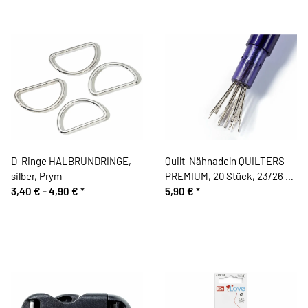
D-Ringe HALBRUNDRINGE,
Quilt-Nähnadeln QUILTERS
silber, Prym
PREMIUM, 20 Stück, 23/26 x
3,40 € -
4,90 €
*
0,58/0,6 mm
5,90 €
*