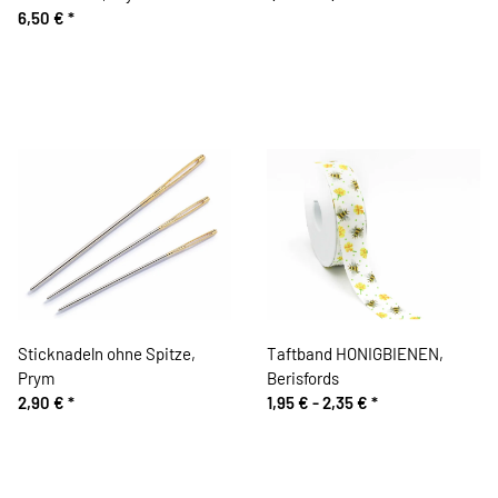
6,50 €
*
Sticknadeln ohne Spitze,
Taftband HONIGBIENEN,
Prym
Berisfords
2,90 €
*
1,95 € -
2,35 €
*