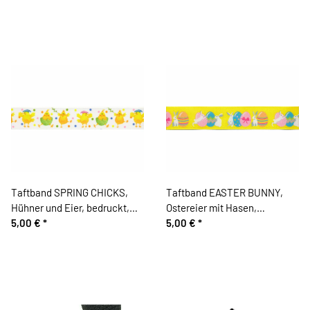
Taftband SPRING CHICKS,
Taftband EASTER BUNNY,
Hühner und Eier, bedruckt,
Ostereier mit Hasen,
Berisfords
5,00 €
*
bedruckt, Berisfords
5,00 €
*