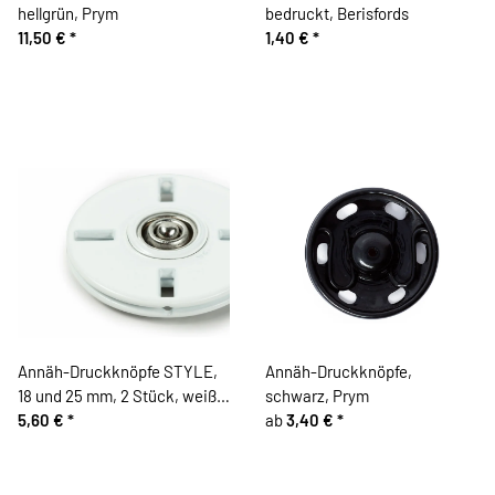
hellgrün, Prym
bedruckt, Berisfords
11,50 €
*
1,40 €
*
Annäh-Druckknöpfe STYLE,
Annäh-Druckknöpfe,
18 und 25 mm, 2 Stück, weiß,
schwarz, Prym
Prym
5,60 €
*
ab
3,40 €
*