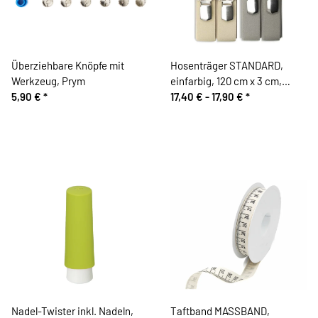
Überziehbare Knöpfe mit
Hosenträger STANDARD,
Werkzeug, Prym
einfarbig, 120 cm x 3 cm,
5,90 €
*
Prym
17,40 € -
17,90 €
*
Nadel-Twister inkl. Nadeln,
Taftband MASSBAND,