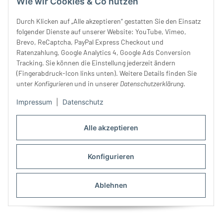
Wie wir Cookies & Co nutzen
mm, Prym
3,40 € -
4,30 €
*
2,90 €
*
Durch Klicken auf „Alle akzeptieren“ gestatten Sie den Einsatz
folgender Dienste auf unserer Website: YouTube, Vimeo,
Brevo, ReCaptcha, PayPal Express Checkout und
Ratenzahlung, Google Analytics 4, Google Ads Conversion
Tracking. Sie können die Einstellung jederzeit ändern
(Fingerabdruck-Icon links unten). Weitere Details finden Sie
unter
Konfigurieren
und in unserer
Datenschutzerklärung
.
Impressum
|
Datenschutz
Alle akzeptieren
Garnwickelkarten aus
Kordel PARKA, 1,50 m,
Konfigurieren
Kunststoff, 30 Stück, Prym
schwarz-weiß
4,30 €
*
4,30 €
*
Ablehnen