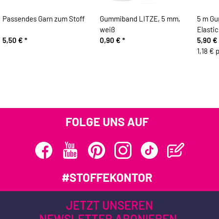
Passendes Garn zum Stoff
Gummiband LITZE, 5 mm,
5 m Gu
weiß
Elasti
5,50 €
*
0,90 €
*
5,90 €
1,18 € 
FOLGE UNS AUF
#STOFFEKONTOR
JETZT UNSEREN
NEWSLETTER ABONIEREN.