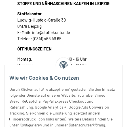
STOFFE UND NÄHMASCHINEN KAUFEN IN LEIPZIG
Stoffekontor
Ludwig-Hupfeld-Straße 30
04178 Leipzig
E-Mail: info@stoffekontor.de
Telefon: (0341) 468 49 65
ÖFFNUNGSZEITEN
Montag:
10 - 16 Uhr
Dienstag:
10 - 16 Uhr
Mittwoch:
10 - 18 Uhr
Wie wir Cookies & Co nutzen
Donnerstag:
10 - 18 Uhr
Freitag:
10 - 18 Uhr
Durch Klicken auf „Alle akzeptieren“ gestatten Sie den Einsatz
Samstag:
10 - 14 Uhr
folgender Dienste auf unserer Website: YouTube, Vimeo,
Unser Service
Brevo, ReCaptcha, PayPal Express Checkout und
Ratenzahlung, Google Analytics 4, Google Ads Conversion
Tracking. Sie können die Einstellung jederzeit ändern
Rechtliches
(Fingerabdruck-Icon links unten). Weitere Details finden Sie
unter
Konfigurieren
und in unserer
Datenschutzerklärung
.