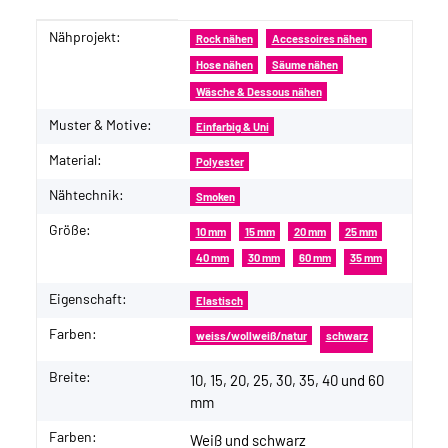
Nähprojekt:
Produkteigenschaft
Wert
Rock nähen
Accessoires nähen
Hose nähen
Säume nähen
Wäsche & Dessous nähen
Muster & Motive:
Einfarbig & Uni
Material:
Polyester
Nähtechnik:
Smoken
Größe:
10 mm
15 mm
20 mm
25 mm
40 mm
30 mm
60 mm
35 mm
Eigenschaft:
Elastisch
Farben:
weiss/wollweiß/natur
schwarz
Breite:
10, 15, 20, 25, 30, 35, 40 und 60
mm
Farben:
Weiß und schwarz