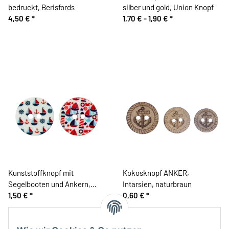
bedruckt, Berisfords
silber und gold, Union Knopf
4,50 €
*
1,70 € -
1,90 €
*
Kunststoffknopf mit
Kokosknopf ANKER,
Segelbooten und Ankern,
Intarsien, naturbraun
Union Knopf
1,50 €
*
0,60 €
*