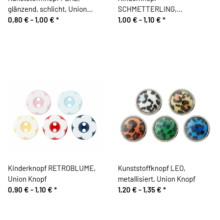
glänzend, schlicht, Union
SCHMETTERLING,
Knopf
0,80 € -
1,00 €
*
transparent, Union Knopf
1,00 € -
1,10 €
*
Kinderknopf RETROBLUME,
Kunststoffknopf LEO,
Union Knopf
metallisiert, Union Knopf
0,90 € -
1,10 €
*
1,20 € -
1,35 €
*