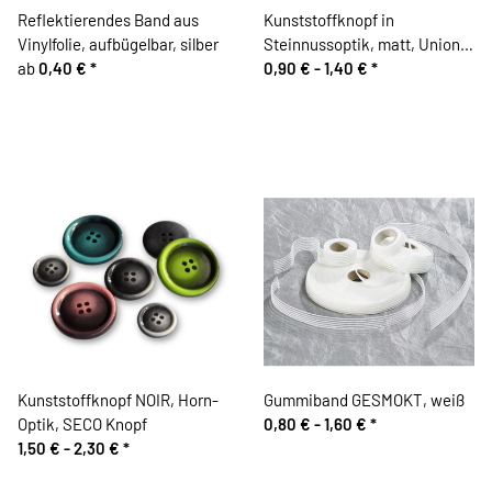
Reflektierendes Band aus
Kunststoffknopf in
Vinylfolie, aufbügelbar, silber
Steinnussoptik, matt, Union
ab
0,40 €
*
Knopf
0,90 € -
1,40 €
*
Kunststoffknopf NOIR, Horn-
Gummiband GESMOKT, weiß
Optik, SECO Knopf
0,80 € -
1,60 €
*
1,50 € -
2,30 €
*