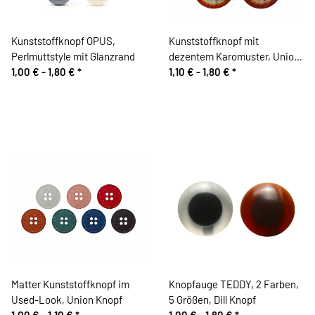
Kunststoffknopf OPUS,
Kunststoffknopf mit
Perlmuttstyle mit Glanzrand
dezentem Karomuster, Union
1,00 € -
1,80 €
*
Knopf
1,10 € -
1,80 €
*
Matter Kunststoffknopf im
Knopfauge TEDDY, 2 Farben,
Used-Look, Union Knopf
5 Größen, Dill Knopf
1,00 € -
1,10 €
*
1,00 € -
1,80 €
*