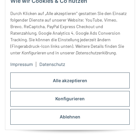
Wie wir Cookies & Co nutzen
Durch Klicken auf „Alle akzeptieren“ gestatten Sie den Einsatz
folgender Dienste auf unserer Website: YouTube, Vimeo,
Brevo, ReCaptcha, PayPal Express Checkout und
Ratenzahlung, Google Analytics 4, Google Ads Conversion
Tracking. Sie können die Einstellung jederzeit ändern
(Fingerabdruck-Icon links unten). Weitere Details finden Sie
unter
Konfigurieren
und in unserer
Datenschutzerklärung
.
Impressum
|
Datenschutz
Kunststoffknopf
Trachtenknopf BRUNFT,
SKIZZENWIESE, Laser-
röhrender Hirsch, altsilber
Alle akzeptieren
Blüten, Union Knopf
1,60 €
*
1,90 € -
2,90 €
*
Konfigurieren
Ablehnen