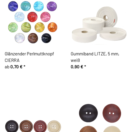
Glänzender Perlmuttknopf
Gummiband LITZE, 5 mm,
CIERRA
weiß
ab
0,70 €
*
0,90 €
*