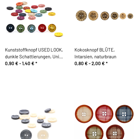
Kunststoffknopf USED LOOK,
Kokosknopf BLÜTE,
dunkle Schattierungen, Union
Intarsien, naturbraun
Knopf
0,90 € -
1,40 €
*
0,80 € -
2,00 €
*