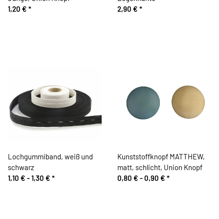
1,20 €
*
2,90 €
*
Lochgummiband, weiß und
Kunststoffknopf MATTHEW,
schwarz
matt, schlicht, Union Knopf
1,10 € -
1,30 €
*
0,80 € -
0,90 €
*