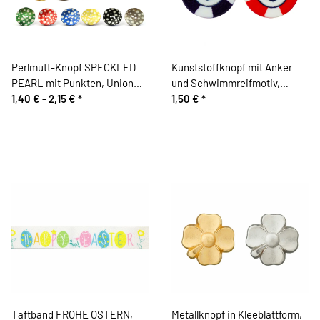
Perlmutt-Knopf SPECKLED
Kunststoffknopf mit Anker
PEARL mit Punkten, Union
und Schwimmreifmotiv,
Knopf
1,40 € -
2,15 €
*
Union Knopf
1,50 €
*
Taftband FROHE OSTERN,
Metallknopf in Kleeblattform,