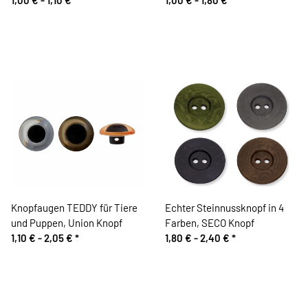
Knopfaugen TEDDY für Tiere
Echter Steinnussknopf in 4
und Puppen, Union Knopf
Farben, SECO Knopf
1,10 € -
2,05 €
*
1,80 € -
2,40 €
*