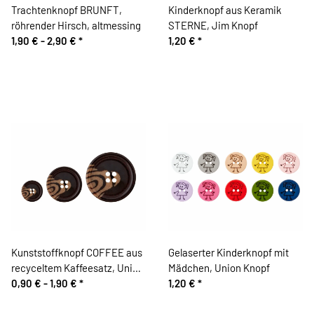
Trachtenknopf BRUNFT,
Kinderknopf aus Keramik
röhrender Hirsch, altmessing
STERNE, Jim Knopf
1,90 € -
2,90 €
*
1,20 €
*
Kunststoffknopf COFFEE aus
Gelaserter Kinderknopf mit
recyceltem Kaffeesatz, Union
Mädchen, Union Knopf
Knopf
0,90 € -
1,90 €
*
1,20 €
*