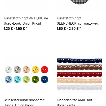
Kunststoffknopf ANTIQUE im
Kunststoffknopf
Used-Look, Union Knopf
GLENCHECK, schwarz-weiß,
1,20 € -
1,90 €
*
Union Knopf
1,60 € -
2,50 €
*
Gelaserter Kinderknopf mit
Klöppelspitze ARKO mit
Junge, Union Knopf
Bogenkante