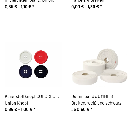
Knopf
0,55 € -
1,10 €
*
0,90 € -
1,30 €
*
Kunststoffknopf COLORFUL,
Gummiband JUMMI, 8
Union Knopf
Breiten, weiß und schwarz
0,65 € -
1,00 €
*
ab
0,50 €
*