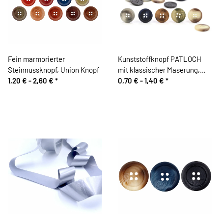
Fein marmorierter
Kunststoffknopf PATLOCH
Steinnussknopf, Union Knopf
mit klassischer Maserung,
1,20 € -
2,60 €
*
Union Knopf
0,70 € -
1,40 €
*