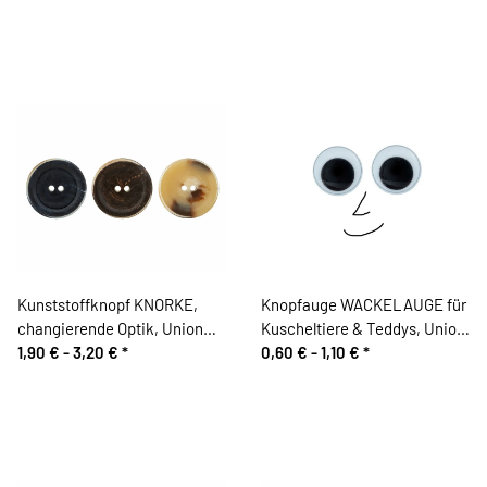
Kunststoffknopf KNORKE,
Knopfauge WACKELAUGE für
changierende Optik, Union
Kuscheltiere & Teddys, Union
Knopf
1,90 € -
3,20 €
*
Knopf
0,60 € -
1,10 €
*