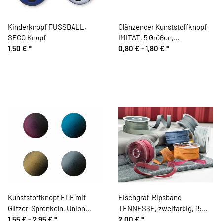
Kinderknopf FUSSBALL,
Glänzender Kunststoffknopf
SECO Knopf
IMITAT, 5 Größen,
1,50 €
*
dunkelbraun
0,80 € -
1,80 €
*
Kunststoffknopf ELE mit
Fischgrat-Ripsband
Glitzer-Sprenkeln, Union
TENNESSE, zweifarbig, 15
Knopf
1,55 € -
2,95 €
*
mm
2,00 €
*