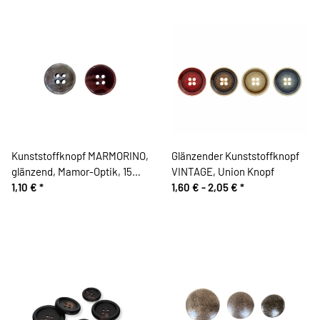
Kunststoffknopf MARMORINO,
Glänzender Kunststoffknopf
glänzend, Mamor-Optik, 15
VINTAGE, Union Knopf
mm, Union Knopf
1,10 €
*
1,60 € -
2,05 €
*