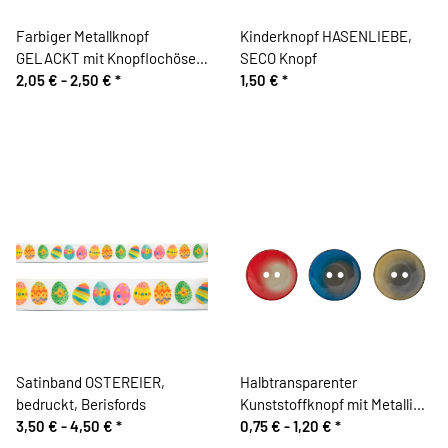
Farbiger Metallknopf
Kinderknopf HASENLIEBE,
GELACKT mit Knopflochösen,
SECO Knopf
Union Knopf
2,05 € -
2,50 €
*
1,50 €
*
Satinband OSTEREIER,
Halbtransparenter
bedruckt, Berisfords
Kunststoffknopf mit Metallic-
3,50 € -
4,50 €
*
Glanz , Union Knopf
0,75 € -
1,20 €
*