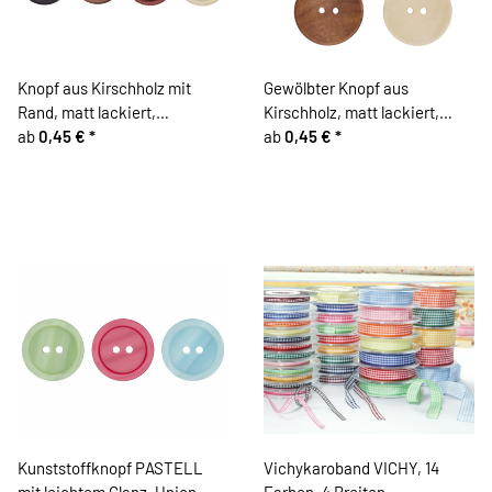
Knopf aus Kirschholz mit
Gewölbter Knopf aus
Rand, matt lackiert,
Kirschholz, matt lackiert,
Brauntöne
ab
0,45 €
*
Brauntöne
ab
0,45 €
*
Kunststoffknopf PASTELL
Vichykaroband VICHY, 14
mit leichtem Glanz, Union
Farben, 4 Breiten