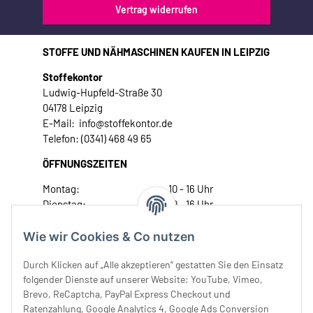
Vertrag widerrufen
STOFFE UND NÄHMASCHINEN KAUFEN IN LEIPZIG
Stoffekontor
Ludwig-Hupfeld-Straße 30
04178 Leipzig
E-Mail: info@stoffekontor.de
Telefon: (0341) 468 49 65
ÖFFNUNGSZEITEN
Montag:
10 - 16 Uhr
Dienstag:
10 - 16 Uhr
Mittwoch:
10 - 18 Uhr
Donnerstag:
10 - 18 Uhr
Wie wir Cookies & Co nutzen
Freitag:
10 - 18 Uhr
Durch Klicken auf „Alle akzeptieren“ gestatten Sie den Einsatz
Samstag:
10 - 14 Uhr
folgender Dienste auf unserer Website: YouTube, Vimeo,
Unser Service
Brevo, ReCaptcha, PayPal Express Checkout und
Ratenzahlung, Google Analytics 4, Google Ads Conversion