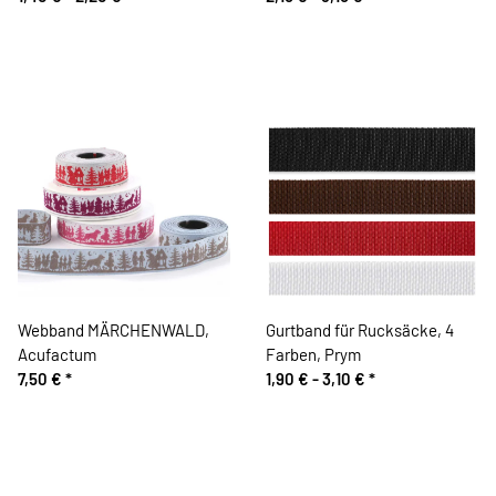
Webband MÄRCHENWALD,
Gurtband für Rucksäcke, 4
Acufactum
Farben, Prym
7,50 €
*
1,90 € -
3,10 €
*