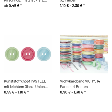
Brauntöne
ab
0,45 €
*
1,10 € -
2,30 €
*
Kunststoffknopf PASTELL
Vichykaroband VICHY, 14
mit leichtem Glanz, Union
Farben, 4 Breiten
Knopf
0,55 € -
1,10 €
*
0,90 € -
1,30 €
*