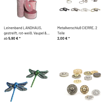
Leinenband LANDHAUS,
Metallverschluß CIERRE, 2
gestreift, rot-weiß, Vaupel &
Teile
Heilenbeck
ab
5,90 €
*
2,00 €
*