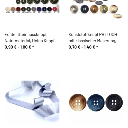
Echter Steinnussknopf,
Kunststoffknopf PATLOCH
Naturmaterial, Union Knopf
mit klassischer Maserung,
0,90 € -
1,80 €
*
Union Knopf
0,70 € -
1,40 €
*