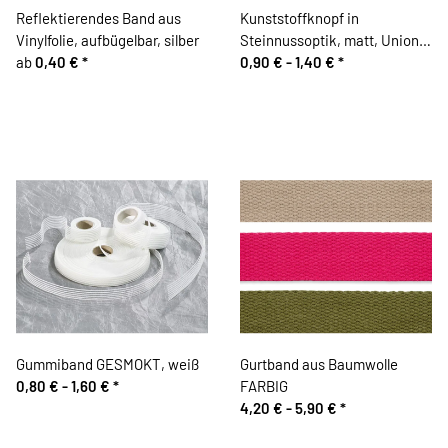
Reflektierendes Band aus
Kunststoffknopf in
Vinylfolie, aufbügelbar, silber
Steinnussoptik, matt, Union
ab
0,40 €
*
Knopf
0,90 € -
1,40 €
*
Gummiband GESMOKT, weiß
Gurtband aus Baumwolle
0,80 € -
1,60 €
*
FARBIG
4,20 € -
5,90 €
*