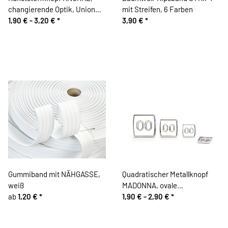
changierende Optik, Union
mit Streifen, 6 Farben
Knopf
1,90 € -
3,20 €
*
3,90 €
*
Gummiband mit NÄHGASSE,
Quadratischer Metallknopf
weiß
MADONNA, ovale
ab
1,20 €
*
Knopflöcher, 3 Größen, silber
1,90 € -
2,90 €
*