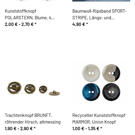
Kunststoffknopf
Baumwoll-Ripsband SPORT-
POLARSTERN, Blume, 4
STRIPE, Längs- und
Farben, Dill Knopf
2,00 € -
2,70 €
*
Querstreifen, 25 mm breit
4,90 €
*
Trachtenknopf BRUNFT,
Recycelter Kunststoffknopf
röhrender Hirsch, altmessing
MARMOR, Union Knopf
1,90 € -
2,90 €
*
1,00 € -
1,35 €
*