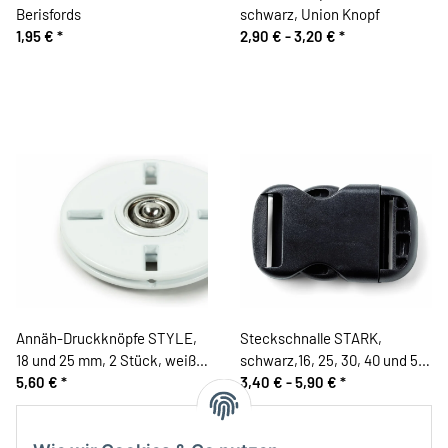
Berisfords
schwarz, Union Knopf
1,95 €
*
2,90 € -
3,20 €
*
Annäh-Druckknöpfe STYLE,
Steckschnalle STARK,
18 und 25 mm, 2 Stück, weiß,
schwarz,16, 25, 30, 40 und 50
Prym
5,60 €
*
mm, Prym
3,40 € -
5,90 €
*