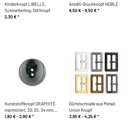
Kinderknopf LIBELLE,
Annäh-Druckknopf NOBLE
Schmetterling, Dill Knopf
8,50 € -
9,50 €
*
2,30 €
*
Kunststoffknopf GRAPHITE,
Gürtelschnalle aus Metall,
marmoriert, 20, 25, 34 mm,
Union Knopf
Dill Knopf
1,80 € -
2,80 €
*
3,65 € -
4,25 €
*