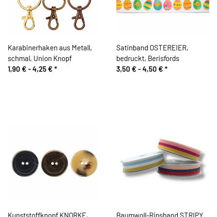
Karabinerhaken aus Metall,
Satinband OSTEREIER,
schmal, Union Knopf
bedruckt, Berisfords
1,90 € -
4,25 €
*
3,50 € -
4,50 €
*
Kunststoffknopf KNORKE,
Baumwoll-Ripsband STRIPY