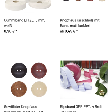
Gummiband LITZE, 5 mm,
Knopf aus Kirschholz mit
weiß
Rand, matt lackiert,
0,90 €
*
Brauntöne
ab
0,45 €
*
Gewölbter Knopf aus
Ripsband GERIPPT, 4 Breiten,
Kirschholz, matt lackiert,
32 Farben