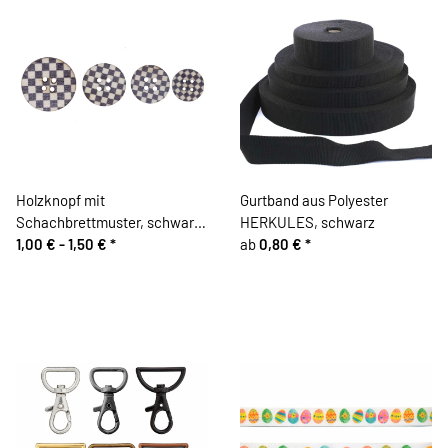
Holzknopf mit
Gurtband aus Polyester
Schachbrettmuster, schwarz-
HERKULES, schwarz
weiß
1,00 € -
1,50 €
*
ab
0,80 €
*