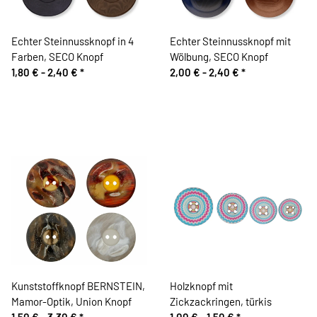
Echter Steinnussknopf in 4
Echter Steinnussknopf mit
Farben, SECO Knopf
Wölbung, SECO Knopf
1,80 € -
2,40 €
*
2,00 € -
2,40 €
*
Kunststoffknopf BERNSTEIN,
Holzknopf mit
Mamor-Optik, Union Knopf
Zickzackringen, türkis
1,50 € -
3,30 €
*
1,00 € -
1,50 €
*