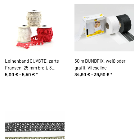
Leinenband QUASTE, zarte
50 m BUNDFIX, weiß oder
Fransen, 25 mm breit, 3
grafit, Vlieseline
Farben, Vaupel & Heilenbeck
5,00 € -
5,50 €
*
34,90 € -
39,90 €
*