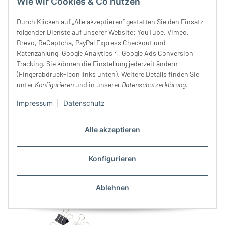
Wie wir Cookies & Co nutzen
Durch Klicken auf „Alle akzeptieren“ gestatten Sie den Einsatz
folgender Dienste auf unserer Website: YouTube, Vimeo,
Brevo, ReCaptcha, PayPal Express Checkout und
Ratenzahlung, Google Analytics 4, Google Ads Conversion
Tracking. Sie können die Einstellung jederzeit ändern
(Fingerabdruck-Icon links unten). Weitere Details finden Sie
unter
Konfigurieren
und in unserer
Datenschutzerklärung
.
Impressum
|
Datenschutz
Taschenring mit
Metallknopf HEART, Herz, 25
Karabineröffnung, Union
mm, altmessing Dill Knopf
Alle akzeptieren
Knopf
3,80 € -
4,25 €
*
2,50 €
*
Konfigurieren
Ablehnen