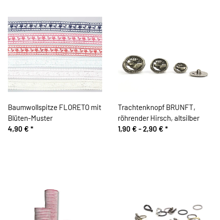
Baumwollspitze FLORETO mit
Trachtenknopf BRUNFT,
Blüten-Muster
röhrender Hirsch, altsilber
4,90 €
*
1,90 € -
2,90 €
*