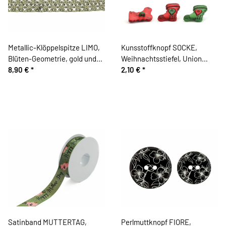
Metallic-Klöppelspitze LIMO,
Kunsstoffknopf SOCKE,
Blüten-Geometrie, gold und
Weihnachtsstiefel, Union
silber
8,90 €
*
Knopf
2,10 €
*
Satinband MUTTERTAG,
Perlmuttknopf FIORE,