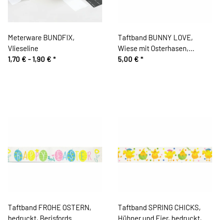
Meterware BUNDFIX,
Taftband BUNNY LOVE,
Vlieseline
Wiese mit Osterhasen,
1,70 € -
1,90 €
*
bedruckt, Berisfords
5,00 €
*
Taftband FROHE OSTERN,
Taftband SPRING CHICKS,
bedruckt, Berisfords
Hühner und Eier, bedruckt,