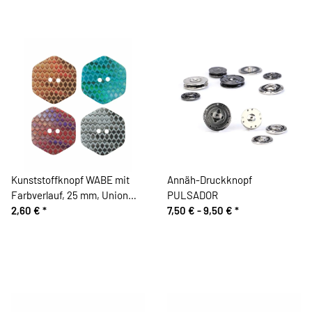
Kunststoffknopf WABE mit
Annäh-Druckknopf
Farbverlauf, 25 mm, Union
PULSADOR
Knopf
2,60 €
*
7,50 € -
9,50 €
*