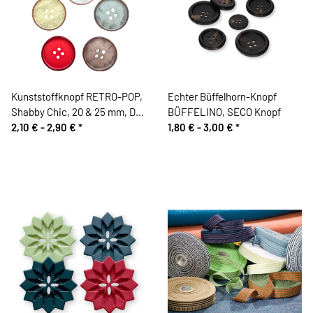
Kunststoffknopf RETRO-POP,
Echter Büffelhorn-Knopf
Shabby Chic, 20 & 25 mm, Dill
BÜFFELINO, SECO Knopf
Knopf
2,10 € -
2,90 €
*
1,80 € -
3,00 €
*