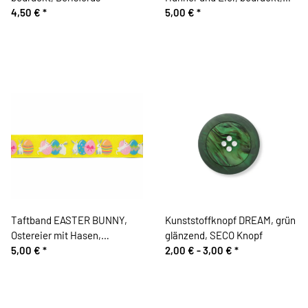
4,50 €
*
Berisfords
5,00 €
*
Taftband EASTER BUNNY,
Kunststoffknopf DREAM, grün
Ostereier mit Hasen,
glänzend, SECO Knopf
bedruckt, Berisfords
5,00 €
*
2,00 € -
3,00 €
*