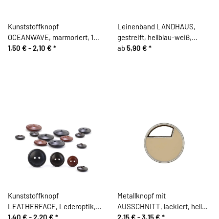
Kunststoffknopf
Leinenband LANDHAUS,
OCEANWAVE, marmoriert, 15,
gestreift, hellblau-weiß,
20, 25 mm, Dill Knopf
1,50 € -
2,10 €
*
Vaupel & Heilenbeck
ab
5,90 €
*
Kunststoffknopf
Metallknopf mit
LEATHERFACE, Lederoptik,
AUSSCHNITT, lackiert, helles
Union Knopf
1,40 € -
2,20 €
*
beige
2,15 € -
3,15 €
*