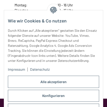
Montag:
10 - 16 Uhr
Dienstag:
10 - 16 Uhr
Mittwoch:
10 - 18 Uhr
Wie wir Cookies & Co nutzen
Donnerstag:
10 - 18 Uhr
Freitag:
10 - 18 Uhr
Durch Klicken auf „Alle akzeptieren“ gestatten Sie den Einsatz
Samstag:
10 - 14 Uhr
folgender Dienste auf unserer Website: YouTube, Vimeo,
Unser Service
Brevo, ReCaptcha, PayPal Express Checkout und
Ratenzahlung, Google Analytics 4, Google Ads Conversion
Tracking. Sie können die Einstellung jederzeit ändern
Rechtliches
(Fingerabdruck-Icon links unten). Weitere Details finden Sie
unter
Konfigurieren
und in unserer
Datenschutzerklärung
.
Impressum
|
Datenschutz
Alle akzeptieren
Konfigurieren
Google Analytics deaktivieren
Status: