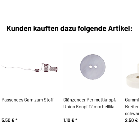
Kunden kauften dazu folgende Artikel:
Passendes Garn zum Stoff
Glänzender Perlmuttknopf,
Gummi
Union Knopf 12 mm helllila
Breite
schwar
5,50 €
*
1,10 €
*
2,50 €