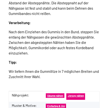
Abstand der Absteppnähte. Die Absteppnaht auf der
Nähgasse ist fest und stabil und kann beim Dehnen des
Gummibandes nicht reißen.
Verarbeitung:
Nach dem Einziehen des Gummis in den Bund, steppen Sie
entlang der Nähgassen die gewünschten Absteppnähte.
Zwischen den abgesteppten Nähten haben Sie die
Möglichkeit, Gummikordel oder auch festes Kordelband
einzuziehen.
Tipp:
Wir liefern Ihnen die Gummilitze in 7 möglichen Breiten und
Zuschnitt Ihrer Wahl.
Nähprojekt:
Produkteigenschaft
Wert
Säume nähen
Jersey nähen
Muster & Motive:
Einfarbig & Uni