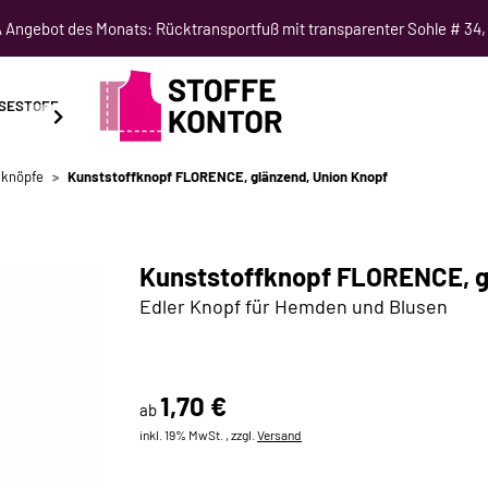
Angebot des Monats: Rücktransportfuß mit transparenter Sohle # 34,
SESTOFF
SCHNITTMUSTER
NÄHKURSE
SALE
fknöpfe
Kunststoffknopf FLORENCE, glänzend, Union Knopf
Kunststoffknopf FLORENCE, g
Edler Knopf für Hemden und Blusen
1,70 €
ab
inkl. 19% MwSt. , zzgl.
Versand