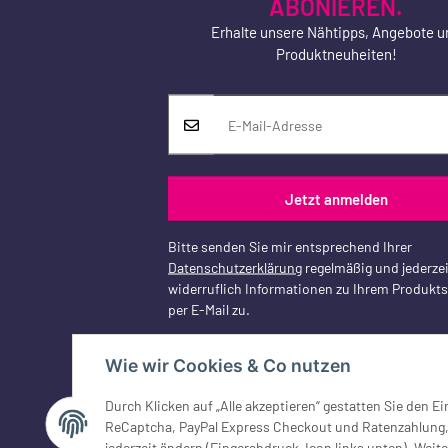
ABONIEREN.
Erhalte unsere Nähtipps, Angebote u
Produktneuheiten!
Jetzt anmelden
Bitte senden Sie mir entsprechend Ihrer
Datenschutzerklärung
regelmäßig und jederzei
widerruflich Informationen zu Ihrem Produkt
per E-Mail zu.
Wie wir Cookies & Co nutzen
Durch Klicken auf „Alle akzeptieren“ gestatten Sie den 
Vertrag widerrufen
ReCaptcha, PayPal Express Checkout und Ratenzahlung, G
jederzeit ändern (Fingerabdruck-Icon links unten). Weite