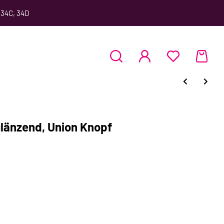
 34C, 34D
länzend, Union Knopf