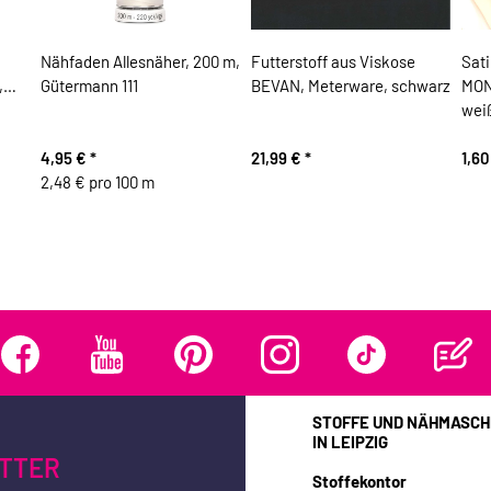
Nähfaden Allesnäher, 200 m,
Futterstoff aus Viskose
Sat
,
Gütermann 111
BEVAN, Meterware, schwarz
MON
wei
4,95 €
*
21,99 €
*
1,6
2,48 € pro 100 m
STOFFE UND NÄHMASCH
IN LEIPZIG
TTER
Stoffekontor