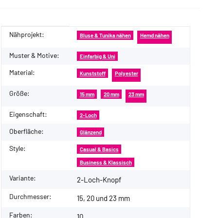
Nähprojekt:
Produkteigenschaft
Wert
Bluse & Tunika nähen
Hemd nähen
Muster & Motive:
Einfarbig & Uni
Material:
Kunststoff
Polyester
Größe:
15 mm
20 mm
23 mm
Eigenschaft:
2-Loch
Oberfläche:
Glänzend
Style:
Casual & Basics
Business & Klassisch
Variante:
2-Loch-Knopf
Durchmesser:
15, 20 und 23 mm
Farben:
10