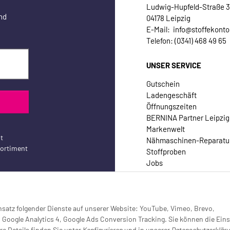
Ludwig-Hupfeld-Straße 
nd
04178 Leipzig
E-Mail: info@stoffekonto
Telefon: (0341) 468 49 65
UNSER SERVICE
Gutschein
Ladengeschäft
Öffnungszeiten
BERNINA Partner Leipzig
Markenwelt
t
Nähmaschinen-Reparatu
sortiment
Stoffproben
Jobs
Kontakt
Einsatz folgender Dienste auf unserer Website: YouTube, Vimeo, Brevo,
oogle Analytics 4, Google Ads Conversion Tracking. Sie können die Eins
re Details finden Sie unter
Konfigurieren
und in unserer
Datenschutzerklär