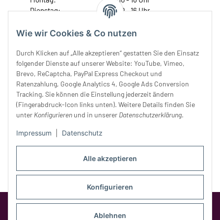
Dienstag:
10 - 16 Uhr
Mittwoch:
10 - 18 Uhr
Donnerstag:
10 - 18 Uhr
Wie wir Cookies & Co nutzen
Freitag:
10 - 18 Uhr
Durch Klicken auf „Alle akzeptieren“ gestatten Sie den Einsatz
Samstag:
10 - 14 Uhr
folgender Dienste auf unserer Website: YouTube, Vimeo,
Unser Service
Brevo, ReCaptcha, PayPal Express Checkout und
Ratenzahlung, Google Analytics 4, Google Ads Conversion
Tracking. Sie können die Einstellung jederzeit ändern
Rechtliches
(Fingerabdruck-Icon links unten). Weitere Details finden Sie
unter
Konfigurieren
und in unserer
Datenschutzerklärung
.
Impressum
|
Datenschutz
Alle akzeptieren
Konfigurieren
Google Analytics deaktivieren
Status:
Opt-Out-Cookie ist nicht gesetzt
Ablehnen