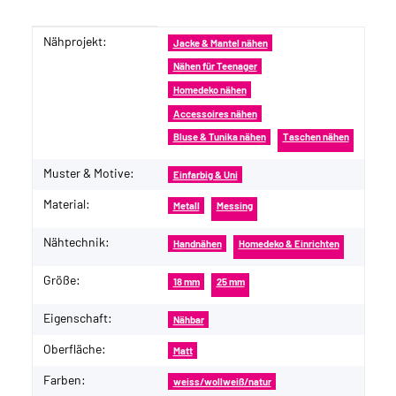
Nähprojekt:
Produkteigenschaft
Wert
Jacke & Mantel nähen
Nähen für Teenager
Homedeko nähen
Accessoires nähen
Bluse & Tunika nähen
Taschen nähen
Muster & Motive:
Einfarbig & Uni
Material:
Metall
Messing
Nähtechnik:
Handnähen
Homedeko & Einrichten
Größe:
18 mm
25 mm
Eigenschaft:
Nähbar
Oberfläche:
Matt
Farben:
weiss/wollweiß/natur