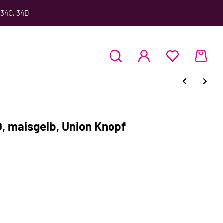
 34C, 34D
 maisgelb, Union Knopf