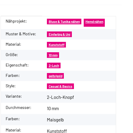
Nähprojekt:
Produkteigenschaft
Wert
Bluse & Tunika nähen
Hemd nähen
Muster & Motive:
Einfarbig & Uni
Material:
Kunststoff
Größe:
10 mm
Eigenschaft:
2-Loch
Farben:
gelb/gold
Style:
Casual & Basics
Variante:
2-Loch-Knopf
Durchmesser:
10 mm
Farben:
Maisgelb
Material:
Kunststoff