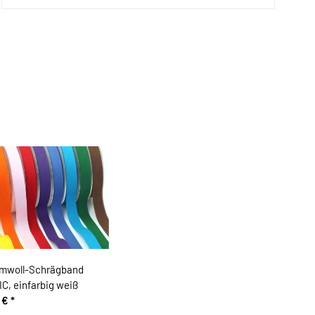
mwoll-Schrägband
C, einfarbig weiß
0 €
*