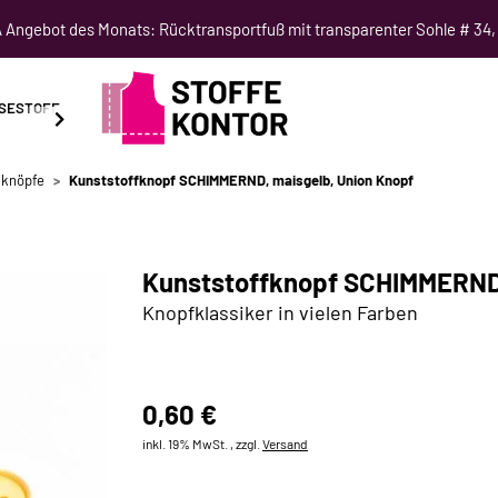
Angebot des Monats: Rücktransportfuß mit transparenter Sohle # 34,
SESTOFF
SCHNITTMUSTER
NÄHKURSE
SALE
fknöpfe
Kunststoffknopf SCHIMMERND, maisgelb, Union Knopf
Kunststoffknopf SCHIMMERND,
Knopfklassiker in vielen Farben
0,60 €
inkl. 19% MwSt. , zzgl.
Versand