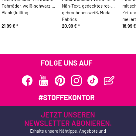
Fahrräder, weiß-schwarz,
Näh-Text, gedecktes rot-
mit sc
Blank Quilting
gebrochenes weiß, Moda
Zeitung
Fabrics
meliert
21,99 €
*
20,99 €
*
18,99 
FOLGE UNS AUF
#STOFFEKONTOR
JETZT UNSEREN
NEWSLETTER ABONIEREN.
Erhalte unsere Nähtipps, Angebote und