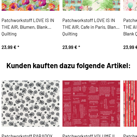
Patchworkstoff LOVE IS IN
Patchworkstoff LOVE IS IN
Patchw
THE AIR, Blumen, Blank
THE AIR, Cafe in Paris, Blank
THE AIR
Quilting
Quilting
Blank Q
23,99 €
*
23,99 €
*
23,99 
Kunden kauften dazu folgende Artikel:
Patchworkstoff PARADOX,
Patchworkstoff VOLUME II,
Patch