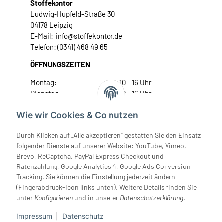
Stoffekontor
Ludwig-Hupfeld-Straße 30
04178 Leipzig
E-Mail: info@stoffekontor.de
Telefon: (0341) 468 49 65
ÖFFNUNGSZEITEN
Montag:
10 - 16 Uhr
Dienstag:
10 - 16 Uhr
Mittwoch:
10 - 18 Uhr
Wie wir Cookies & Co nutzen
Donnerstag:
10 - 18 Uhr
Freitag:
10 - 18 Uhr
Durch Klicken auf „Alle akzeptieren“ gestatten Sie den Einsatz
Samstag:
10 - 14 Uhr
folgender Dienste auf unserer Website: YouTube, Vimeo,
Unser Service
Brevo, ReCaptcha, PayPal Express Checkout und
Ratenzahlung, Google Analytics 4, Google Ads Conversion
Tracking. Sie können die Einstellung jederzeit ändern
Rechtliches
(Fingerabdruck-Icon links unten). Weitere Details finden Sie
unter
Konfigurieren
und in unserer
Datenschutzerklärung
.
Impressum
|
Datenschutz