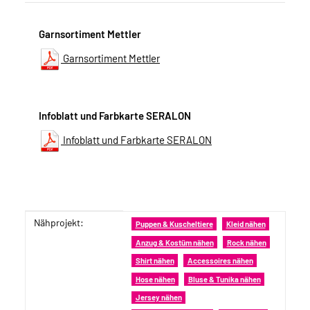
Garnsortiment Mettler
Garnsortiment Mettler
Infoblatt und Farbkarte SERALON
Infoblatt und Farbkarte SERALON
Nähprojekt:
Produkteigenschaft
Wert
Puppen & Kuscheltiere
Kleid nähen
Anzug & Kostüm nähen
Rock nähen
Shirt nähen
Accessoires nähen
Hose nähen
Bluse & Tunika nähen
Jersey nähen