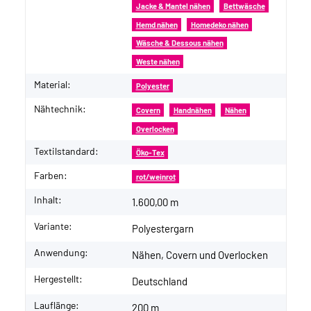
Jacke & Mantel nähen
Bettwäsche
Hemd nähen
Homedeko nähen
Wäsche & Dessous nähen
Weste nähen
Material:
Polyester
Nähtechnik:
Covern
Handnähen
Nähen
Overlocken
Textilstandard:
Öko-Tex
Farben:
rot/weinrot
Inhalt:
1.600,00 m
Variante:
Polyestergarn
Anwendung:
Nähen, Covern und Overlocken
Hergestellt:
Deutschland
Lauflänge:
200 m