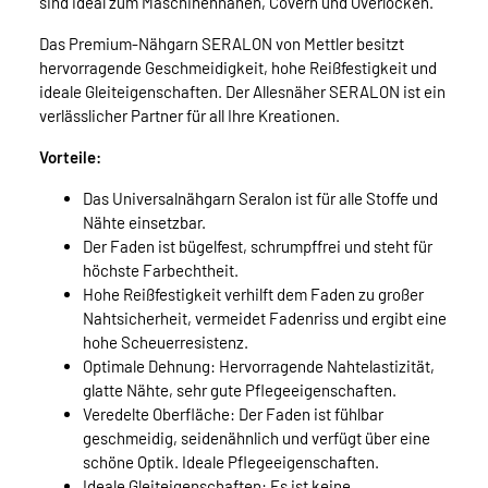
sind ideal zum Maschinennähen, Covern und Overlocken.
Das Premium-Nähgarn SERALON von Mettler besitzt
hervorragende Geschmeidigkeit, hohe Reißfestigkeit und
ideale Gleiteigenschaften. Der Allesnäher SERALON ist ein
verlässlicher Partner für all Ihre Kreationen.
Vorteile:
Das Universalnähgarn Seralon ist für alle Stoffe und
Nähte einsetzbar.
Der Faden ist bügelfest, schrumpffrei und steht für
höchste Farbechtheit.
Hohe Reißfestigkeit verhilft dem Faden zu großer
Nahtsicherheit, vermeidet Fadenriss und ergibt eine
hohe Scheuerresistenz.
Optimale Dehnung: Hervorragende Nahtelastizität,
glatte Nähte, sehr gute Pflegeeigenschaften.
Veredelte Oberfläche: Der Faden ist fühlbar
geschmeidig, seidenähnlich und verfügt über eine
schöne Optik. Ideale Pflegeeigenschaften.
Ideale Gleiteigenschaften: Es ist keine