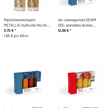
Maschinenstickgarn
4er Jeansgarnset DENIM
METALLIC multicolor No.40,
DOC, jeansblau dunkel,
Mettler
3,70 €
*
Mettler
12,99 €
*
1,85 € pro 100 m