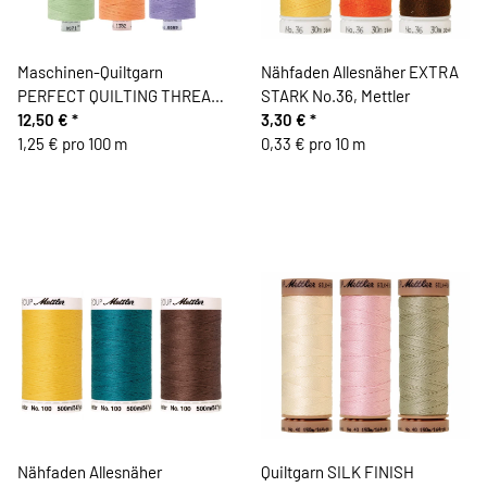
Maschinen-Quiltgarn
Nähfaden Allesnäher EXTRA
PERFECT QUILTING THREAD
STARK No.36, Mettler
No.120, 1000 m, OESD
12,50 €
*
3,30 €
*
1,25 € pro 100 m
0,33 € pro 10 m
Nähfaden Allesnäher
Quiltgarn SILK FINISH