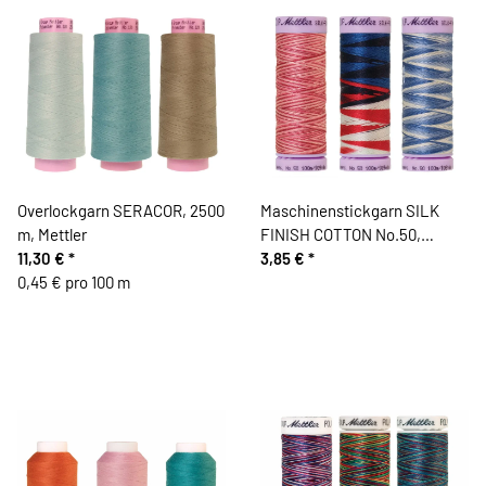
Overlockgarn SERACOR, 2500
Maschinenstickgarn SILK
m, Mettler
FINISH COTTON No.50,
11,30 €
*
multicolor, 100 m, Mettler
3,85 €
*
0,45 € pro 100 m