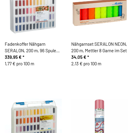
Fadenkoffer Nähgarn
Nähgarnset SERALON NEON,
SERALON, 200 m, 96 Spulen,
200 m, Mettler 8 Garne im Set
Mettler
339,95 €
*
34,05 €
*
1,77 € pro 100 m
2,13 € pro 100 m