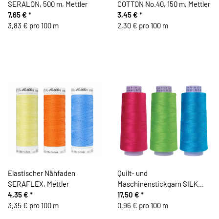
SERALON, 500 m, Mettler
COTTON No.40, 150 m, Mettler
7,65 €
*
3,45 €
*
3,83 € pro 100 m
2,30 € pro 100 m
Elastischer Nähfaden
Quilt- und
SERAFLEX, Mettler
Maschinenstickgarn SILK
4,35 €
*
FINISH COTTON No.50, 1829
17,50 €
*
3,35 € pro 100 m
m, Mettler
0,96 € pro 100 m