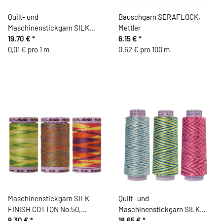
Quilt- und
Bauschgarn SERAFLOCK,
Maschinenstickgarn SILK
Mettler
FINISH COTTON No.60, 2743
19,70 €
*
6,15 €
*
m, Mettler
0,01 € pro 1 m
0,62 € pro 100 m
Maschinenstickgarn SILK
Quilt- und
FINISH COTTON No.50,
Maschinenstickgarn SILK
multicolor, 457 m, Mettler
9,30 €
*
FINISH COTTON No.50,
18,65 €
*