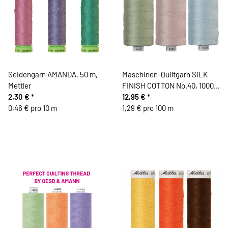
Seidengarn AMANDA, 50 m,
Maschinen-Quiltgarn SILK
Mettler
FINISH COTTON No.40, 1000
2,30 €
*
m, Mettler
12,95 €
*
0,46 € pro 10 m
1,29 € pro 100 m