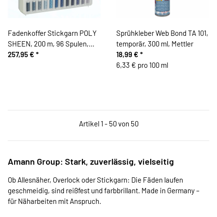
Fadenkoffer Stickgarn POLY
Sprühkleber Web Bond TA 101,
SHEEN, 200 m, 96 Spulen,
temporär, 300 ml, Mettler
Mettler
257,95 €
*
18,99 €
*
6,33 € pro 100 ml
Artikel 1 - 50 von 50
Amann Group: Stark, zuverlässig, vielseitig
Ob Allesnäher, Overlock oder Stickgarn: Die Fäden laufen
geschmeidig, sind reißfest und farbbrillant. Made in Germany –
für Näharbeiten mit Anspruch.