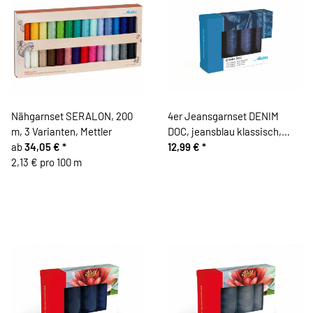
Nähgarnset SERALON, 200
4er Jeansgarnset DENIM
m, 3 Varianten, Mettler
DOC, jeansblau klassisch,
ab
34,05 €
*
Mettler
12,99 €
*
2,13 € pro 100 m