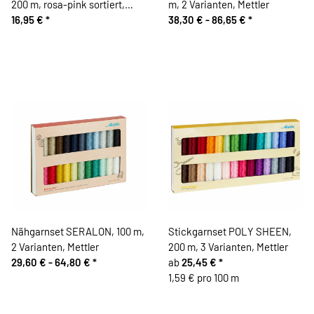
200 m, rosa-pink sortiert,
m, 2 Varianten, Mettler
Mettler
16,95 €
*
38,30 € -
86,65 €
*
Nähgarnset SERALON, 100 m,
Stickgarnset POLY SHEEN,
2 Varianten, Mettler
200 m, 3 Varianten, Mettler
29,60 € -
64,80 €
*
ab
25,45 €
*
1,59 € pro 100 m