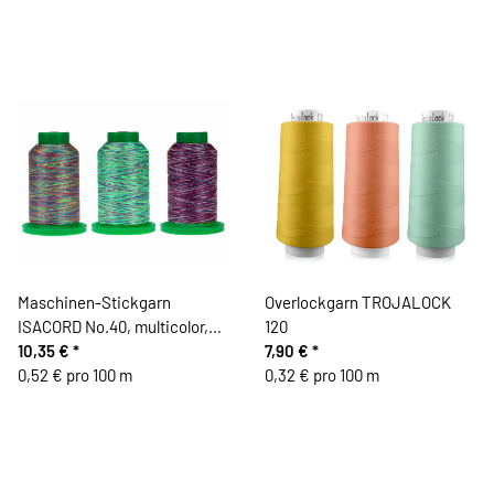
Maschinen-Stickgarn
Overlockgarn TROJALOCK
ISACORD No.40, multicolor,
120
Mettler
10,35 €
*
7,90 €
*
0,52 € pro 100 m
0,32 € pro 100 m