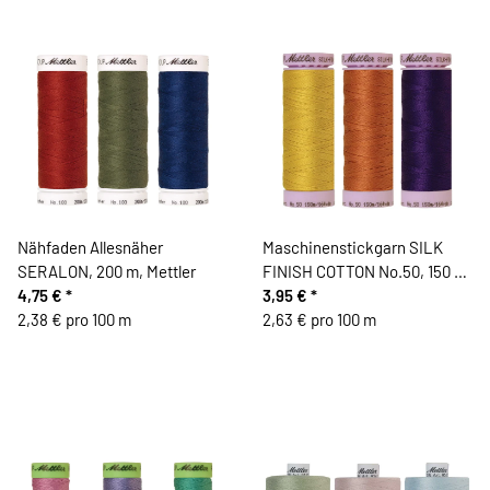
Nähfaden Allesnäher
Maschinenstickgarn SILK
SERALON, 200 m, Mettler
FINISH COTTON No.50, 150 m,
4,75 €
*
Mettler
3,95 €
*
2,38 € pro 100 m
2,63 € pro 100 m