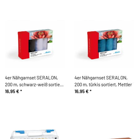
4er Nähgarnset SERALON,
4er Nähgarnset SERALON,
200 m, schwarz-weiß sortiert,
200 m, türkis sortiert, Mettler
Mettler
16,95 €
*
16,95 €
*