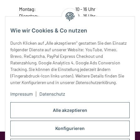
Montag:
10 - 16 Uhr
Dienstag:
10 - 16 Uhr
Mittwoch:
10 - 18 Uhr
Donnerstag:
10 - 18 Uhr
Wie wir Cookies & Co nutzen
Freitag:
10 - 18 Uhr
Durch Klicken auf „Alle akzeptieren“ gestatten Sie den Einsatz
Samstag:
10 - 14 Uhr
folgender Dienste auf unserer Website: YouTube, Vimeo,
Unser Service
Brevo, ReCaptcha, PayPal Express Checkout und
Ratenzahlung, Google Analytics 4, Google Ads Conversion
Tracking. Sie können die Einstellung jederzeit ändern
Rechtliches
(Fingerabdruck-Icon links unten). Weitere Details finden Sie
unter
Konfigurieren
und in unserer
Datenschutzerklärung
.
Impressum
|
Datenschutz
Alle akzeptieren
Konfigurieren
Google Analytics deaktivieren
Status: