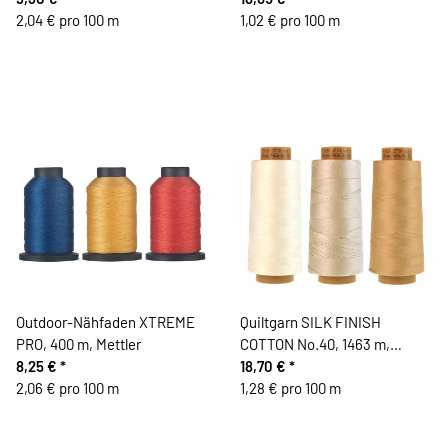
2,04 € pro 100 m
multicolor, 1829 m, Mettler
1,02 € pro 100 m
Outdoor-Nähfaden XTREME
Quiltgarn SILK FINISH
PRO, 400 m, Mettler
COTTON No.40, 1463 m,
8,25 €
*
Mettler
18,70 €
*
2,06 € pro 100 m
1,28 € pro 100 m