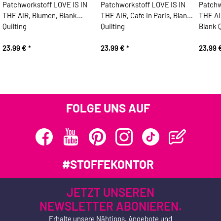
Patchworkstoff LOVE IS IN
Patchworkstoff LOVE IS IN
Patchw
THE AIR, Blumen, Blank
THE AIR, Cafe in Paris, Blank
THE AIR
Quilting
Quilting
Blank Q
23,99 €
*
23,99 €
*
23,99 
FOLGE UNS AUF
#STOFFEKONTOR
JETZT UNSEREN
NEWSLETTER ABONIEREN.
Erhalte unsere Nähtipps, Angebote und