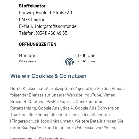
Stoffekontor
Ludwig-Hupfeld-Straße 30
04178 Leipzig
E-Mail: info@stoffekontor.de
Telefon: (0341) 468 49 65
ÖFFNUNGSZEITEN
Montag:
10 - 16 Uhr
Dienstag:
10 - 16 Uhr
Mittwoch:
10 - 18 Uhr
Wie wir Cookies & Co nutzen
Donnerstag:
10 - 18 Uhr
Freitag:
10 - 18 Uhr
Durch Klicken auf „Alle akzeptieren“ gestatten Sie den Einsatz
Samstag:
10 - 14 Uhr
folgender Dienste auf unserer Website: YouTube, Vimeo,
Unser Service
Brevo, ReCaptcha, PayPal Express Checkout und
Ratenzahlung, Google Analytics 4, Google Ads Conversion
Tracking. Sie können die Einstellung jederzeit ändern
Rechtliches
(Fingerabdruck-Icon links unten). Weitere Details finden Sie
unter
Konfigurieren
und in unserer
Datenschutzerklärung
.
Impressum
|
Datenschutz