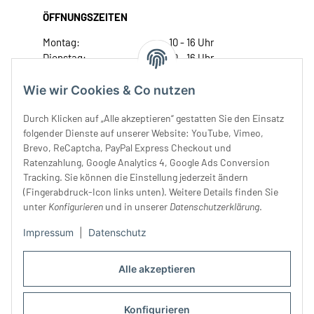
ÖFFNUNGSZEITEN
Montag:
10 - 16 Uhr
Dienstag:
10 - 16 Uhr
Mittwoch:
10 - 18 Uhr
Donnerstag:
10 - 18 Uhr
Wie wir Cookies & Co nutzen
Freitag:
10 - 18 Uhr
Durch Klicken auf „Alle akzeptieren“ gestatten Sie den Einsatz
Samstag:
10 - 14 Uhr
folgender Dienste auf unserer Website: YouTube, Vimeo,
Unser Service
Brevo, ReCaptcha, PayPal Express Checkout und
Ratenzahlung, Google Analytics 4, Google Ads Conversion
Tracking. Sie können die Einstellung jederzeit ändern
Rechtliches
(Fingerabdruck-Icon links unten). Weitere Details finden Sie
unter
Konfigurieren
und in unserer
Datenschutzerklärung
.
Impressum
|
Datenschutz
Alle akzeptieren
Konfigurieren