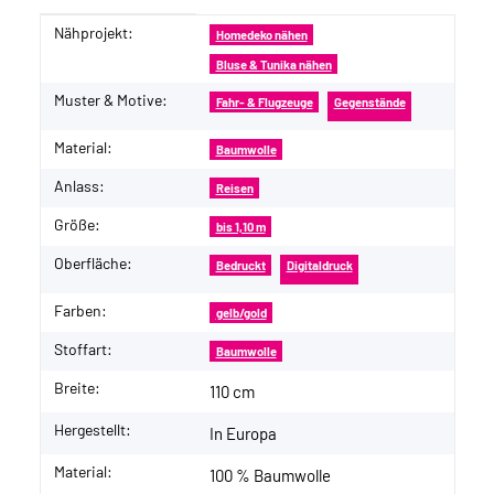
Nähprojekt:
Produkteigenschaft
Wert
Homedeko nähen
Bluse & Tunika nähen
Muster & Motive:
Fahr- & Flugzeuge
Gegenstände
Material:
Baumwolle
Anlass:
Reisen
Größe:
bis 1,10 m
Oberfläche:
Bedruckt
Digitaldruck
Farben:
gelb/gold
Stoffart:
Baumwolle
Breite:
110 cm
Hergestellt:
In Europa
Material:
100 % Baumwolle