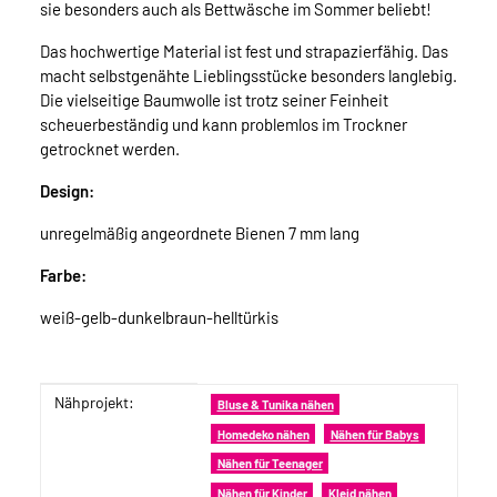
sie besonders auch als Bettwäsche im Sommer beliebt!
Das hochwertige Material ist fest und strapazierfähig. Das
macht selbstgenähte Lieblingsstücke besonders langlebig.
Die vielseitige Baumwolle ist trotz seiner Feinheit
scheuerbeständig und kann problemlos im Trockner
getrocknet werden.
Design:
unregelmäßig angeordnete Bienen 7 mm lang
Farbe:
weiß-gelb-dunkelbraun-helltürkis
Nähprojekt:
Produkteigenschaft
Wert
Bluse & Tunika nähen
Homedeko nähen
Nähen für Babys
Nähen für Teenager
Nähen für Kinder
Kleid nähen