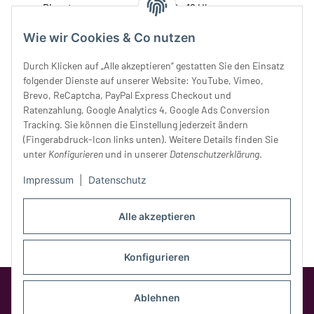
Dienstag:
10 - 16 Uhr
Mittwoch:
10 - 18 Uhr
Wie wir Cookies & Co nutzen
Donnerstag:
10 - 18 Uhr
Freitag:
10 - 18 Uhr
Durch Klicken auf „Alle akzeptieren“ gestatten Sie den Einsatz
Samstag:
10 - 14 Uhr
folgender Dienste auf unserer Website: YouTube, Vimeo,
Brevo, ReCaptcha, PayPal Express Checkout und
Unser Service
Ratenzahlung, Google Analytics 4, Google Ads Conversion
Tracking. Sie können die Einstellung jederzeit ändern
Rechtliches
(Fingerabdruck-Icon links unten). Weitere Details finden Sie
unter
Konfigurieren
und in unserer
Datenschutzerklärung
.
Impressum
|
Datenschutz
Alle akzeptieren
Konfigurieren
Google Analytics deaktivieren
Status:
Ablehnen
Opt-Out-Cookie ist nicht gesetzt
(Tracking aktiv)