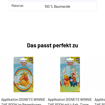
Material:
100 % Baumwolle
Das passt perfekt zu
Applikation DISNEYS WINNIE
Applikation DISNEYS WINNIE
Applik
THE POOH im Regenbogen,
THE POOH mit I-Aah, Tigger
THE PO