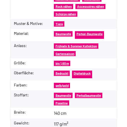
Rock nähen
Accessoires nähen
Schürze nähen
Muster & Motive:
Tiere
Material:
Baumwolle
Perkal-Baumwolle
Anlass:
Frühjahr & Sommer Kollektion
Gartensaison
Größe:
bis 1,60 m
Oberfläche:
Bedruckt
Digitaldruck
Farben:
gelb/gold
Stoffart:
Baumwolle
Perkalbaumwolle
Popeline
Breite:
140 cm
Gewicht:
117 g/m²