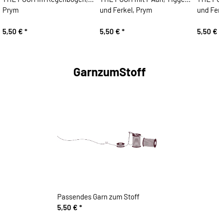
Prym
und Ferkel, Prym
und Fe
5,50 €
*
5,50 €
*
5,50 €
GarnzumStoff
Passendes Garn zum Stoff
5,50 €
*