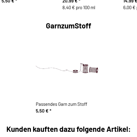
5,50 €
*
20,99 €
*
14,99 
8,40 € pro 100 ml
6,00 € 
GarnzumStoff
Passendes Garn zum Stoff
5,50 €
*
Kunden kauften dazu folgende Artikel: