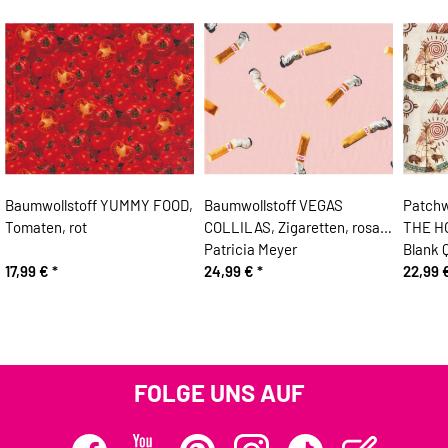
Baumwollstoff YUMMY FOOD,
Baumwollstoff VEGAS
Patch
Tomaten, rot
COLLILAS, Zigaretten, rosa,
THE HO
Patricia Meyer
Blank Q
17,99 €
*
24,99 €
*
22,99 
FOLGE UNS AUF