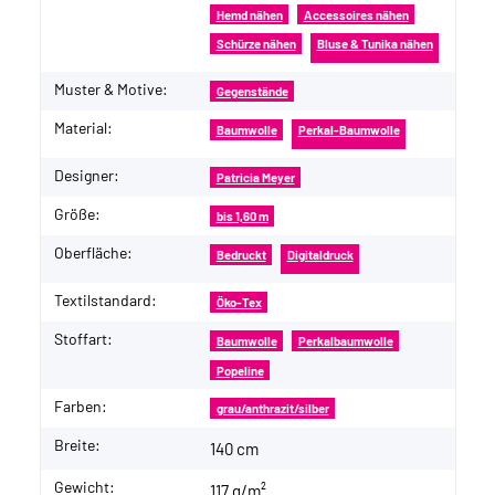
Hemd nähen
Accessoires nähen
Schürze nähen
Bluse & Tunika nähen
Muster & Motive:
Gegenstände
Material:
Baumwolle
Perkal-Baumwolle
Designer:
Patricia Meyer
Größe:
bis 1,60 m
Oberfläche:
Bedruckt
Digitaldruck
Textilstandard:
Öko-Tex
Stoffart:
Baumwolle
Perkalbaumwolle
Popeline
Farben:
grau/anthrazit/silber
Breite:
140 cm
Gewicht:
117 g/m²