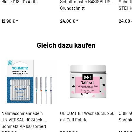
Bluse 1118, It's A fits
Schnittmuster BASISBLUSE,
Schnit
Grundschnitt
STEH
12,90 €
*
24,00 €
*
24,00
Gleich dazu kaufen
Nähmaschinennadeln
ODICOAT für Wachstuch, 250
ODIF 4
UNIVERSAL, 10 Stück,
ml, Odif Fabric
Sprühk
Schmetz 70-100 sortiert