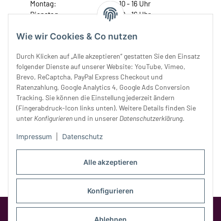
Montag:
10 - 16 Uhr
Dienstag:
10 - 16 Uhr
Mittwoch:
10 - 18 Uhr
Wie wir Cookies & Co nutzen
Donnerstag:
10 - 18 Uhr
Freitag:
10 - 18 Uhr
Durch Klicken auf „Alle akzeptieren“ gestatten Sie den Einsatz
Samstag:
10 - 14 Uhr
folgender Dienste auf unserer Website: YouTube, Vimeo,
Unser Service
Brevo, ReCaptcha, PayPal Express Checkout und
Ratenzahlung, Google Analytics 4, Google Ads Conversion
Tracking. Sie können die Einstellung jederzeit ändern
Rechtliches
(Fingerabdruck-Icon links unten). Weitere Details finden Sie
unter
Konfigurieren
und in unserer
Datenschutzerklärung
.
Impressum
|
Datenschutz
Alle akzeptieren
Konfigurieren
Google Analytics deaktivieren
Status:
Opt-Out-Cookie ist nicht gesetzt
Ablehnen