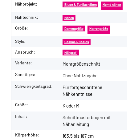
Nähprojekt:
Produkteigenschaft
Wert
Bluse & Tunika nähen
Hemd nähen
Nähtechnik:
Nähen
Größe:
Damengröße
Herrengröße
Style:
Casual & Basics
Anspruch:
Nähprofi
Variante:
Mehrgrößenschnitt
Sonstiges:
Ohne Nahtzugabe
Schwierigkeitsgrad:
Für fortgeschrittene
Nähkenntnisse
Größe:
K oder M
Inhalt:
Schnittmusterbogen mit
Nähanleitung
Körperhöhe:
163,5 bis 187 cm