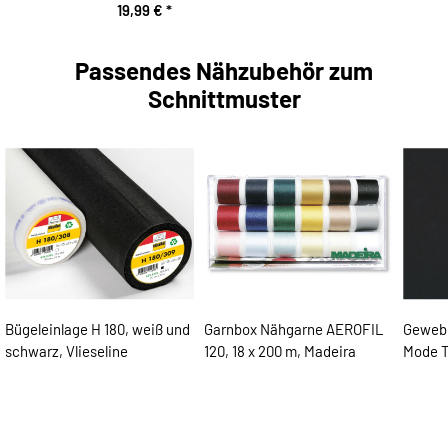
19,99 €
*
Passendes Nähzubehör zum
Schnittmuster
Bügeleinlage H 180, weiß und
Garnbox Nähgarne AEROFIL
Gewebe
schwarz, Vlieseline
120, 18 x 200 m, Madeira
Mode 
8,90 €
*
41,50 €
*
7,90 €