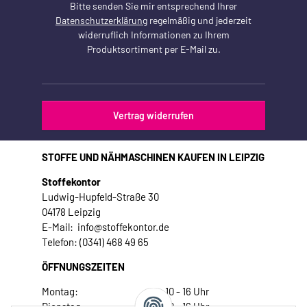
Bitte senden Sie mir entsprechend Ihrer
Datenschutzerklärung
regelmäßig und jederzeit
widerruflich Informationen zu Ihrem
Produktsortiment per E-Mail zu.
Vertrag widerrufen
STOFFE UND NÄHMASCHINEN KAUFEN IN LEIPZIG
Stoffekontor
Ludwig-Hupfeld-Straße 30
04178 Leipzig
E-Mail: info@stoffekontor.de
Telefon: (0341) 468 49 65
ÖFFNUNGSZEITEN
Montag:
10 - 16 Uhr
Dienstag:
10 - 16 Uhr