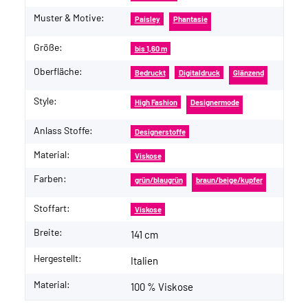
Muster & Motive:
Paisley
Phantasie
Größe:
bis 1,60 m
Oberfläche:
Bedruckt
Digitaldruck
Glänzend
Style:
High Fashion
Designermode
Anlass Stoffe:
Designerstoffe
Material:
Viskose
Farben:
grün/blaugrün
braun/beige/kupfer
Stoffart:
Viskose
Breite:
141 cm
Hergestellt:
Italien
Material:
100 % Viskose