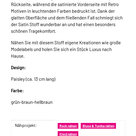
Rückseite, während die satinierte Vorderseite mit Retro
Motiven in leuchtenden Farben bedruckt ist. Dank der
glatten Oberfläche und dem fließenden Fall schmiegt sich
der Satin Stoff wunderbar an und hat einen besonders
schönen Tragekomfort.
Nähen Sie mit diesem Stoff eigene Kreationen wie große
Modelabels und holen Sie sich ein Stück Luxus nach
Hause.
Design:
Paisley (ca. 13 cm lang)
Farbe:
grün-braun-hellbraun
Nähprojekt:
Produkteigenschaft
Wert
Rock nähen
Bluse & Tunika nähen
Kleid nähen