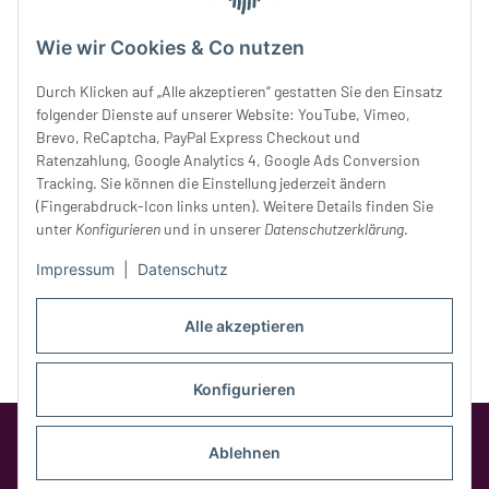
Mittwoch:
10 - 18 Uhr
Wie wir Cookies & Co nutzen
Donnerstag:
10 - 18 Uhr
Freitag:
10 - 18 Uhr
Durch Klicken auf „Alle akzeptieren“ gestatten Sie den Einsatz
Samstag:
10 - 14 Uhr
folgender Dienste auf unserer Website: YouTube, Vimeo,
Unser Service
Brevo, ReCaptcha, PayPal Express Checkout und
Ratenzahlung, Google Analytics 4, Google Ads Conversion
Tracking. Sie können die Einstellung jederzeit ändern
Rechtliches
(Fingerabdruck-Icon links unten). Weitere Details finden Sie
unter
Konfigurieren
und in unserer
Datenschutzerklärung
.
Impressum
|
Datenschutz
Alle akzeptieren
Konfigurieren
Google Analytics deaktivieren
Status:
Opt-Out-Cookie ist nicht gesetzt
Ablehnen
(Tracking aktiv)