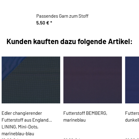
Passendes Garn zum Stoff
5,50 €
*
Kunden kauften dazu folgende Artikel:
Edler changierender
Futterstoff BEMBERG,
Futter
Futterstoff aus England
marineblau
dunkel
LINING, Mini-Dots,
marineblau-blau