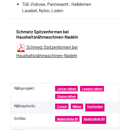
Tüll, Viskose, Pannesamt , Halbleinen
Lavabel, Nylon, Loden
Schmetz Spitzenformen bei
Haushaltsnähmaschinen-Nadeln
Schmetz Spitzenformen bei
Haushaltsnähmaschinen-Nadeln
Nähprojekt:
Produkteigenschaft
Wert
Jersey nähen
Leggins nähen
Säume nähen
Nähtechnik:
Covern
Nähen
Overlocken
Größe:
Nadelstärke 80
Nadelstärke 90