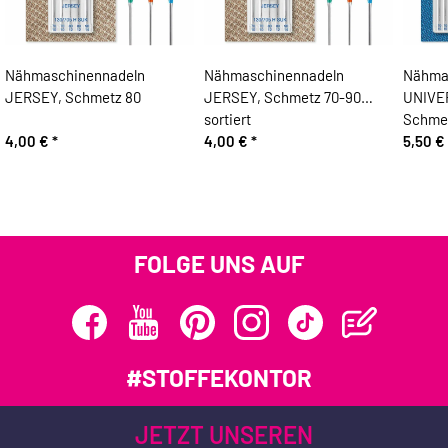
Nähmaschinennadeln
Nähmaschinennadeln
Nähma
JERSEY, Schmetz 80
JERSEY, Schmetz 70-90
UNIVER
sortiert
Schme
4,00 €
*
4,00 €
*
5,50 €
FOLGE UNS AUF
#STOFFEKONTOR
JETZT UNSEREN