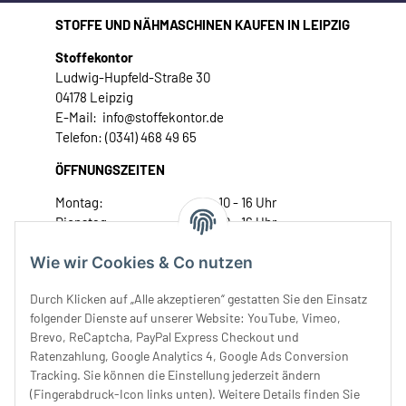
STOFFE UND NÄHMASCHINEN KAUFEN IN LEIPZIG
Stoffekontor
Ludwig-Hupfeld-Straße 30
04178 Leipzig
E-Mail: info@stoffekontor.de
Telefon: (0341) 468 49 65
ÖFFNUNGSZEITEN
Montag:
10 - 16 Uhr
Dienstag:
10 - 16 Uhr
Mittwoch:
10 - 18 Uhr
Wie wir Cookies & Co nutzen
Donnerstag:
10 - 18 Uhr
Freitag:
10 - 18 Uhr
Durch Klicken auf „Alle akzeptieren“ gestatten Sie den Einsatz
Samstag:
10 - 14 Uhr
folgender Dienste auf unserer Website: YouTube, Vimeo,
Unser Service
Brevo, ReCaptcha, PayPal Express Checkout und
Ratenzahlung, Google Analytics 4, Google Ads Conversion
Tracking. Sie können die Einstellung jederzeit ändern
Rechtliches
(Fingerabdruck-Icon links unten). Weitere Details finden Sie