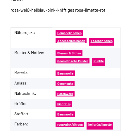
rosa-weiß-hellblau-pink-kräftiges rosa-limette-rot
Nähprojekt:
Produkteigenschaft
Wert
Homedeko nähen
Accessoires nähen
Taschen nähen
Muster & Motive:
Blumen & Blüten
Geometrische Muster
Punkte
Material:
Baumwolle
Anlass:
Geschenke
Nähtechnik:
Patchwork
Größe:
bis 1,10 m
Stoffart:
Baumwolle
Farben:
rosa/pink/altrosa
hellgrün/limette