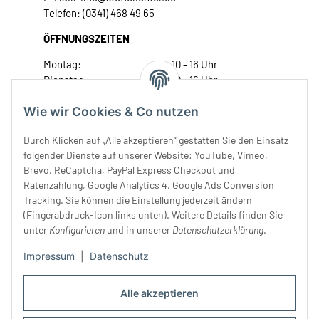
Telefon: (0341) 468 49 65
ÖFFNUNGSZEITEN
Montag:
10 - 16 Uhr
Dienstag:
10 - 16 Uhr
Mittwoch:
10 - 18 Uhr
Wie wir Cookies & Co nutzen
Donnerstag:
10 - 18 Uhr
Freitag:
10 - 18 Uhr
Durch Klicken auf „Alle akzeptieren“ gestatten Sie den Einsatz
Samstag:
10 - 14 Uhr
folgender Dienste auf unserer Website: YouTube, Vimeo,
Unser Service
Brevo, ReCaptcha, PayPal Express Checkout und
Ratenzahlung, Google Analytics 4, Google Ads Conversion
Tracking. Sie können die Einstellung jederzeit ändern
Rechtliches
(Fingerabdruck-Icon links unten). Weitere Details finden Sie
unter
Konfigurieren
und in unserer
Datenschutzerklärung
.
Impressum
|
Datenschutz
Alle akzeptieren