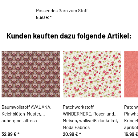
Passendes Garn zum Stoff
5,50 €
*
Kunden kauften dazu folgende Artikel:
Baumwollstoff AVALANA,
Patchworkstoff
Patchw
Kelchblüten-Muster,
WINDERMERE, Rosen und
Pinwhe
aubergine-altrosa
Meisen, wollweiß-dunkelrot,
Kringel
Moda Fabrics
apriko
32,99 €
*
20,99 €
*
16,99 