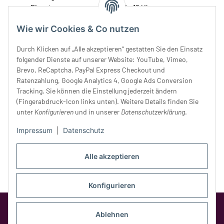
Dienstag:
10 - 16 Uhr
Mittwoch:
10 - 18 Uhr
Wie wir Cookies & Co nutzen
Donnerstag:
10 - 18 Uhr
Freitag:
10 - 18 Uhr
Durch Klicken auf „Alle akzeptieren“ gestatten Sie den Einsatz
Samstag:
10 - 14 Uhr
folgender Dienste auf unserer Website: YouTube, Vimeo,
Brevo, ReCaptcha, PayPal Express Checkout und
Unser Service
Ratenzahlung, Google Analytics 4, Google Ads Conversion
Tracking. Sie können die Einstellung jederzeit ändern
Rechtliches
(Fingerabdruck-Icon links unten). Weitere Details finden Sie
unter
Konfigurieren
und in unserer
Datenschutzerklärung
.
Impressum
|
Datenschutz
Alle akzeptieren
Konfigurieren
Google Analytics deaktivieren
Status:
Ablehnen
Opt-Out-Cookie ist nicht gesetzt
(Tracking aktiv)