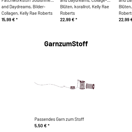
and Daydreams, Bilder-
Blüten, korallrot, Kelly Rae
Blüten,
Collagen, Kelly Rae Roberts
Roberts
Robert
15,99 €
*
22,99 €
*
22,99 
GarnzumStoff
Passendes Garn zum Stoff
5,50 €
*