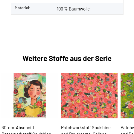
Material:
100 % Baumwolle
Weitere Stoffe aus der Serie
60-cm-Abschnitt
Patchworkstoff Soulshine
Patchw
Patchworkstoff Soulshine
and Daydreams, Collage-
and Da