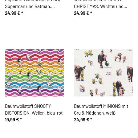
Superman und Batman,
CHRISTMAS, Wichtel und
Comicfigur
24,99 €
*
Häuser
24,99 €
*
Baumwollstoff SNOOPY
Baumwollstoff MINIONS mit
DISTORSION, Wellen, blau-rot
Gru & Mädchen, weiß
19,99 €
*
24,99 €
*