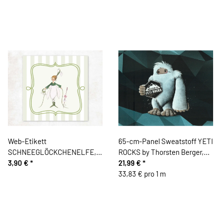
Web-Etikett
65-cm-Panel Sweatstoff YETI
SCHNEEGLÖCKCHENELFE,
ROCKS by Thorsten Berger,
Silke Leffler, Acufactum
3,90 €
*
türkis-schwarz
21,99 €
*
33,83 € pro 1 m