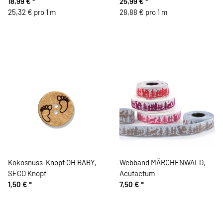
Pinguin, Käselotti
18,99 €
*
Geweih, grüngrau, Thorsten
25,99 €
*
25,32 € pro 1 m
Berger
28,88 € pro 1 m
Kokosnuss-Knopf OH BABY,
Webband MÄRCHENWALD,
SECO Knopf
Acufactum
1,50 €
*
7,50 €
*