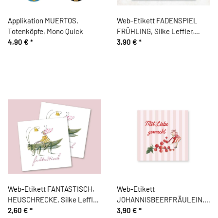
Applikation MUERTOS,
Web-Etikett FADENSPIEL
Totenköpfe, Mono Quick
FRÜHLING, Silke Leffler,
4,90 €
*
Acufactum
3,90 €
*
Web-Etikett FANTASTISCH,
Web-Etikett
HEUSCHRECKE, Silke Leffler,
JOHANNISBEERFRÄULEIN,
Acufactum
2,60 €
*
Silke Leffler, Acufactum
3,90 €
*