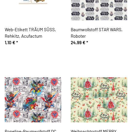
Web-Etikett TRÄUM SÜSS,
Baumwollstoff STAR WARS,
Rehkitz, Acufactum
Roboter
1,10 €
*
24,99 €
*
Popeline-Baumwollstoff DC,
Weihnachtsstoff MERRY