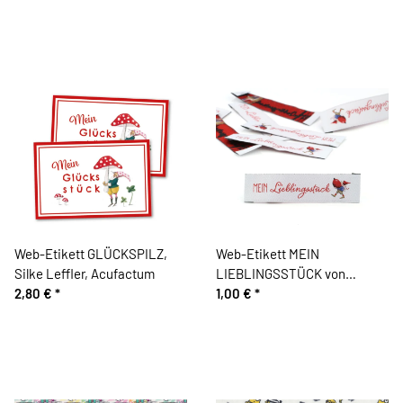
Web-Etikett GLÜCKSPILZ,
Web-Etikett MEIN
Silke Leffler, Acufactum
LIEBLINGSSTÜCK von
2,80 €
*
Acufactum
1,00 €
*