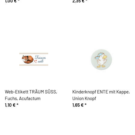
Acufactum
1,00 €
*
Knopf
2,35 €
*
Web-Etikett TRÄUM SÜSS,
Kinderknopf ENTE mit Kappe,
Fuchs, Acufactum
Union Knopf
1,10 €
*
1,65 €
*