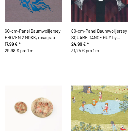
60-cm-Panel Baumwolljersey
80-cm-Panel Baumwolljersey
FROZEN 2 NOKK, rosagrau
SQUARE DANCE GUY by
17,99 €
*
Thorsten Berger, rot
24,99 €
*
29,98 € pro 1 m
31,24 € pro 1 m