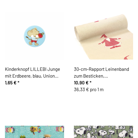
Kinderknopf LILLEBI Junge
30-cm-Rapport Leinenband
mit Erdbeere, blau, Union
zum Besticken,
Knopf
1,65 €
*
Weihnachtsmann mit
10,90 €
*
Zipfelmütze, 35 cm breit,
36,33 € pro 1 m
natur-dunkelrot, Vaupel &
Heilenbeck