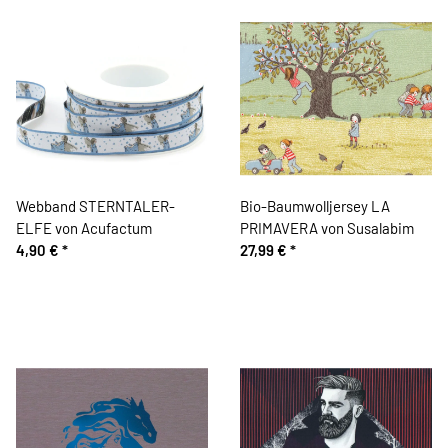
Webband STERNTALER-
Bio-Baumwolljersey LA
ELFE von Acufactum
PRIMAVERA von Susalabim
4,90 €
*
27,99 €
*