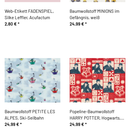
Web-Etikett FADENSPIEL,
Baumwollstoff MINIONS im
Silke Leffler, Acufactum
Gefängnis, weiß
2,80 €
*
24,99 €
*
Baumwollstoff PETITE LES
Popeline-Baumwollstoff
ALPES, Ski-Seilbahn
HARRY POTTER, Hogwarts,
24,99 €
*
rot
24,99 €
*