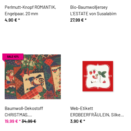
Perlmutt-Knopf ROMANTIK,
Bio-Baumwolljersey
Engelpaar, 20 mm
L'ESTATE von Susalabim
4,90 €
*
27,99 €
*
SALE 43%
Baumwoll-Dekostoff
Web-Etikett
CHRISTMAS,
ERDBEERFRÄULEIN, Silke
Weihnachtsspielzeug, rot-
19,99 €
*
34,99 €
Leffler, Acufactum
3,90 €
*
blau