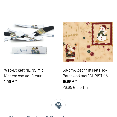
Web-Etikett MEINS mit
60-cm-Abschnitt Metallic-
Kindern von Acufactum
Patchworkstoff CHRISTMAS
1,00 €
*
IS NEAR, Nikolausstiefel,
15,99 €
*
pastellgelb-gold
26,65 € pro 1 m