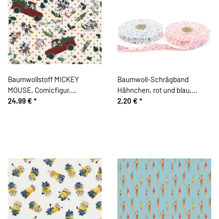
Baumwollstoff MICKEY
Baumwoll-Schrägband
MOUSE, Comicfigur,
Hähnchen, rot und blau,
Weihnachten
24,99 €
*
Westfalenstoffe
2,20 €
*