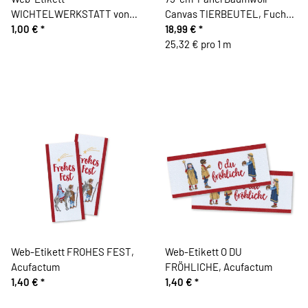
WICHTELWERKSTATT von
Canvas TIERBEUTEL, Fuchs,
Acufactum, blau
1,00 €
*
Käselotti
18,99 €
*
25,32 € pro 1 m
Web-Etikett FROHES FEST,
Web-Etikett O DU
Acufactum
FRÖHLICHE, Acufactum
1,40 €
*
1,40 €
*