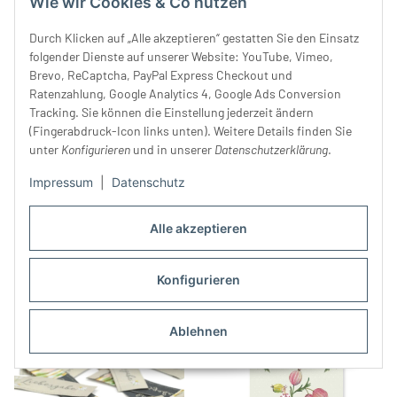
Wie wir Cookies & Co nutzen
Durch Klicken auf „Alle akzeptieren“ gestatten Sie den Einsatz
folgender Dienste auf unserer Website: YouTube, Vimeo,
Brevo, ReCaptcha, PayPal Express Checkout und
Ratenzahlung, Google Analytics 4, Google Ads Conversion
Tracking. Sie können die Einstellung jederzeit ändern
(Fingerabdruck-Icon links unten). Weitere Details finden Sie
unter
Konfigurieren
und in unserer
Datenschutzerklärung
.
80-cm-Panel Baumwolljersey
Bio-Baumwolljersey
Impressum
|
Datenschutz
SQUARE DANCE GUY by
HASENSCHULE von
Thorsten Berger, lavendel
24,99 €
*
Susalabim
27,99 €
*
31,24 € pro 1 m
Alle akzeptieren
Konfigurieren
Ablehnen