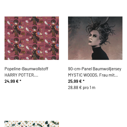
Popeline-Baumwollstoff
90-cm-Panel Baumwolljersey
HARRY POTTER,
MYSTIC WOODS, Frau mit
Zauberschule, weinrot
24,99 €
*
Geweih, altrosa, Thorsten
25,99 €
*
Berger
28,88 € pro 1 m