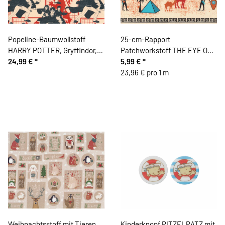
Popeline-Baumwollstoff
25-cm-Rapport
HARRY POTTER, Gryffindor,
Patchworkstoff THE EYE OF
rot
24,99 €
*
EGYPT, ägyptische Motive
5,99 €
*
23,96 € pro 1 m
Weihnachtsstoff mit Tieren
Kinderknopf PITZELPATZ mit