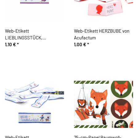
Web-Etikett
Web-Etikett HERZBUBE von
LIEBLINGSSTÜCK,
Acufactum
Holunderelfe, Acufactum
1,10 €
*
1,00 €
*
Web-Etikett
75-cm-Panel Baumwoll-