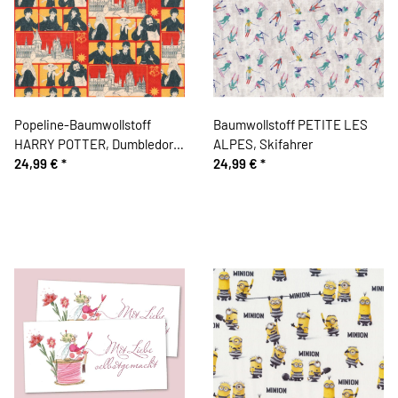
Popeline-Baumwollstoff
Baumwollstoff PETITE LES
HARRY POTTER, Dumbledore
ALPES, Skifahrer
vor Hogwarts, gelb
24,99 €
*
24,99 €
*