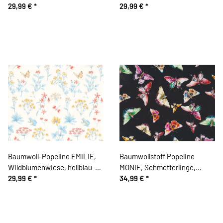
Acufactum
29,99 €
*
wollweiß-hellblau, Hilco
29,99 €
*
Baumwoll-Popeline EMILIE,
Baumwollstoff Popeline
Wildblumenwiese, hellblau-
MONIE, Schmetterlinge,
gelb, Hilco
29,99 €
*
schwarz, Hilco
34,99 €
*