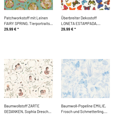
Patchworkstoff mit Leinen
Überbreiter Dekostoff
FAIRY SPRING, Tierportraits
LONETA ESTAMPADA,
in Blumenkränzen, mintgrün-
29,99 €
*
Schmetterlinge
29,99 €
*
sandfarben
Baumwollstoff ZARTE
Baumwoll-Popeline EMILIE,
GEDANKEN, Sophia Drescher,
Frosch und Schmetterling,