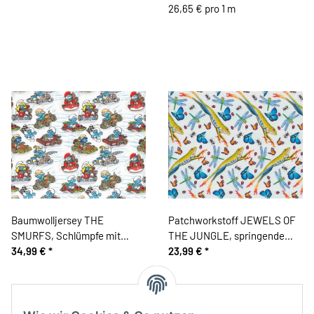
26,65 € pro 1 m
Baumwolljersey THE
Patchworkstoff JEWELS OF
SMURFS, Schlümpfe mit
THE JUNGLE, springende
Gokart, ZannaZ
34,99 €
*
Frösche, weiß, Studio E
23,99 €
*