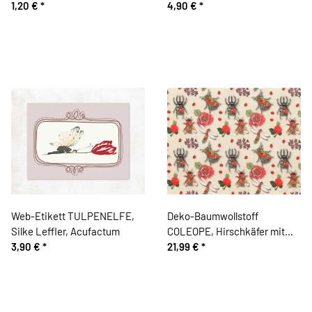
gelb, Union Knopf
1,20 €
*
4,90 €
*
Web-Etikett TULPENELFE,
Deko-Baumwollstoff
Silke Leffler, Acufactum
COLEOPE, Hirschkäfer mit
3,90 €
*
Blümchen
21,99 €
*