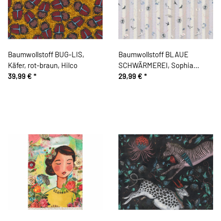
Baumwollstoff BUG-LIS,
Baumwollstoff BLAUE
Käfer, rot-braun, Hilco
SCHWÄRMEREI, Sophia
39,99 €
*
Drescher, Acufactum
29,99 €
*