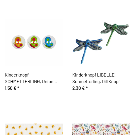
Kinderknopf
Kinderknopf LIBELLE,
SCHMETTERLING, Union
Schmetterling, Dill Knopf
Knopf
1,50 €
*
2,30 €
*