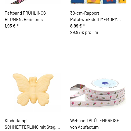
Taftband FRÜHLINGS
30-cm-Rapport
BLUMEN, Berisfords
Patchworkstoff MEMORY
1,95 €
*
MAGIC, Tier-Motive
8,99 €
*
29,97 € pro 1 m
Kinderknopf
Webband BLÜTENKREISE
SCHMETTERLING mit Steg,
von Acufactum