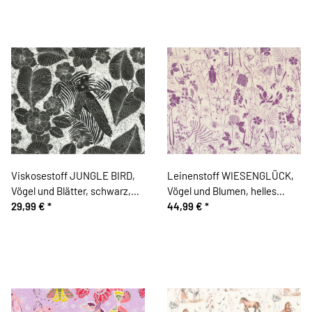
Viskosestoff JUNGLE BIRD,
Leinenstoff WIESENGLÜCK,
Vögel und Blätter, schwarz,
Vögel und Blumen, helles
Hilco
29,99 €
*
aubergine, Acufactum
44,99 €
*