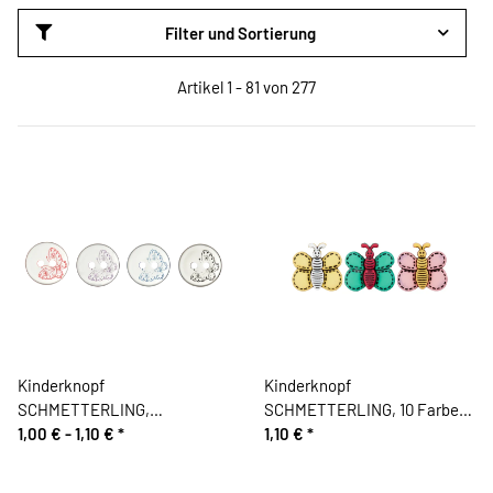
Filter und Sortierung
Artikel 1 - 81 von 277
Kinderknopf
Kinderknopf
SCHMETTERLING,
SCHMETTERLING, 10 Farben,
transparent, Union Knopf
1,00 € -
1,10 €
*
Union Knopf
1,10 €
*