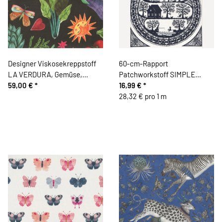
Designer Viskosekreppstoff
60-cm-Rapport
LA VERDURA, Gemüse,
Patchworkstoff SIMPLE
schwarz
59,00 €
*
PLEASURES, Scherenschnitt,
16,99 €
*
dunkelblau, Northcott
28,32 € pro 1 m