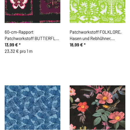
60-cm-Rapport
Patchworkstoff FOLKLORE,
Patchworkstoff BUTTERFLY
Hasen und Rebhühner,
JEWEL, Schmetterlings-
13,99 €
*
hellgrün, Moda Fabrics
18,99 €
*
Bilder, schwarz-gold
23,32 € pro 1 m