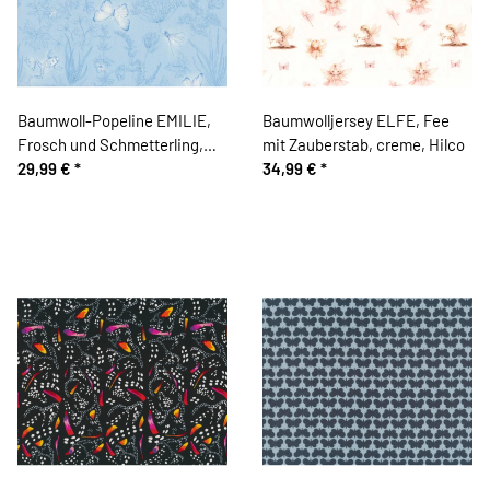
Baumwoll-Popeline EMILIE,
Baumwolljersey ELFE, Fee
Frosch und Schmetterling,
mit Zauberstab, creme, Hilco
hellblau, Hilco
29,99 €
*
34,99 €
*