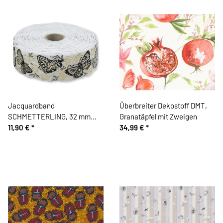
Jacquardband
Überbreiter Dekostoff DMT,
SCHMETTERLING, 32 mm
Granatäpfel mit Zweigen
breit, weiß-gold, Kafka
11,90 €
*
34,99 €
*