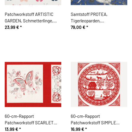
Patchworkstoff ARTISTIC
Samtstoff PROTEA,
GARDEN, Schmetterlinge,
Tigerleoparden,
Dear Stella
23,99 €
*
ultramarinblau, Emma Shipley
79,00 €
*
60-cm-Rapport
60-cm-Rapport
Patchworkstoff SCARLET
Patchworkstoff SIMPLE
STITCHES, Blüten und
13,99 €
*
PLEASURES, Scherenschnitt,
16,99 €
*