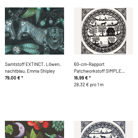
Samtstoff EXTINCT, Löwen,
60-cm-Rapport
nachtblau, Emma Shipley
Patchworkstoff SIMPLE
79,00 €
*
PLEASURES, Scherenschnitt,
16,99 €
*
schwarz, Northcott
28,32 € pro 1 m