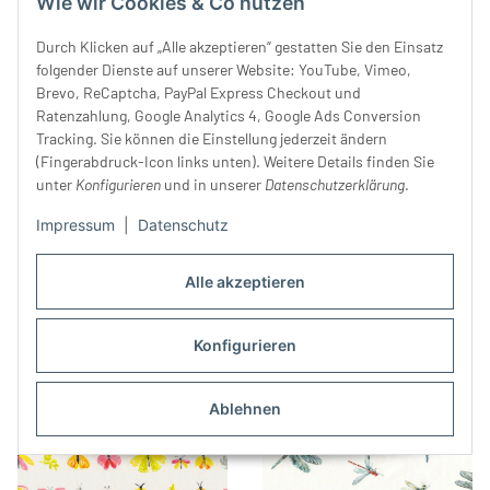
Wie wir Cookies & Co nutzen
Durch Klicken auf „Alle akzeptieren“ gestatten Sie den Einsatz
folgender Dienste auf unserer Website: YouTube, Vimeo,
Brevo, ReCaptcha, PayPal Express Checkout und
Ratenzahlung, Google Analytics 4, Google Ads Conversion
Tracking. Sie können die Einstellung jederzeit ändern
(Fingerabdruck-Icon links unten). Weitere Details finden Sie
unter
Konfigurieren
und in unserer
Datenschutzerklärung
.
Impressum
|
Datenschutz
Patchworkstoff SIMPLE
Baumwollstoff
PLEASURES mit Häusern und
NACHTFALTER, Acufactum
Herzen, schwarz, Northcott
21,99 €
*
29,99 €
*
Alle akzeptieren
Konfigurieren
Ablehnen