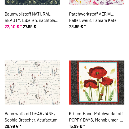
Baumwollstoff NATURAL
Patchworkstoff AERIAL,
BEAUTY, Libellen, nachtblau,
Falter, weiß, Tamara Kate
ring a roses
22,40 €
*
27,99 €
23,99 €
*
Baumwollstoff DEAR JANE,
60-cm-Panel Patchworkstoff
Sophia Drescher, Acufactum
POPPY DAYS, Mohnblumen,
29,99 €
*
Studio e Fabrics
15,99 €
*