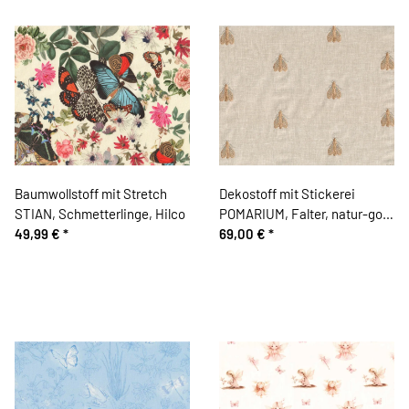
Baumwollstoff mit Stretch
Dekostoff mit Stickerei
STIAN, Schmetterlinge, Hilco
POMARIUM, Falter, natur-gold
49,99 €
*
metallic, Clarke & Clarke
69,00 €
*