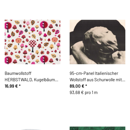
Baumwollstoff
95-cm-Panel Italienischer
HERBSTWALD, Kugelbäume
Wollstoff aus Schurwolle mit
und Blätter, weiß-pink
16,99 €
*
Seide AMORE, Skulptur, rot-
89,00 €
*
grau
93,68 € pro 1 m