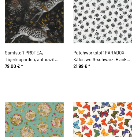
Samtstoff PROTEA,
Patchworkstoff PARADOX,
Tigerleoparden, anthrazit,
Käfer, weiß-schwarz, Blank
Emma Shipley
79,00 €
*
Quilting
21,99 €
*