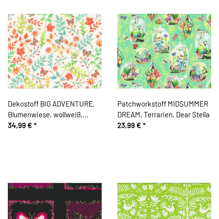
Dekostoff BIG ADVENTURE,
Patchworkstoff MIDSUMMER
Blumenwiese, wollweiß,
DREAM, Terrarien, Dear Stella
Clarke & Clarke
34,99 €
*
23,99 €
*