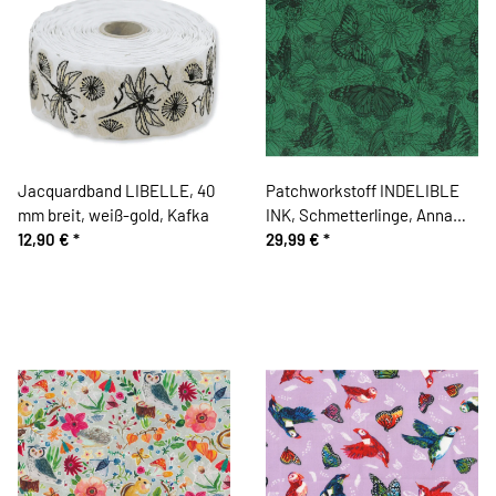
Jacquardband LIBELLE, 40
Patchworkstoff INDELIBLE
mm breit, weiß-gold, Kafka
INK, Schmetterlinge, Anna
12,90 €
*
Maria Textiles
29,99 €
*