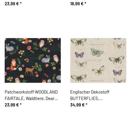
Kate
23,99 €
*
lachsrot
18,99 €
*
Patchworkstoff WOODLAND
Englischer Dekostoff
FAIRTALE, Waldtiere, Dear
BUTTERFLIES,
Stella
23,99 €
*
Schmetterlinge, Clarke &
34,99 €
*
Clarke