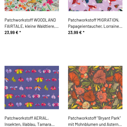
Patchworkstoff WOODLAND
Patchworkstoff MIGRATION,
FAIRTALE, kleine Waldtiere,
Papageientaucher, Lorraine
Dear Stella
23,99 €
*
Turner
23,99 €
*
Patchworkstoff AERIAL,
Patchworkstoff "Bryant Park"
Insekten, lilablau, Tamara
mit Mohnblumen und Astern,