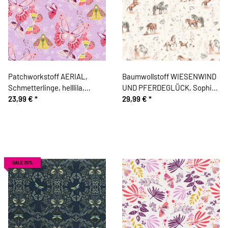
Patchworkstoff AERIAL,
Baumwollstoff WIESENWIND
Schmetterlinge, helllila,
UND PFERDEGLÜCK, Sophia
Tamara Kate
23,99 €
*
Drescher, Acufactum
29,99 €
*
SALE 20%