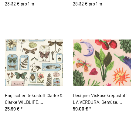
Schmetterlinge, Henry Glass
23,32 € pro 1 m
rot, Northcott
28,32 € pro 1 m
Englischer Dekostoff Clarke &
Designer Viskosekreppstoff
Clarke WILDLIFE,
LA VERDURA, Gemüse,
Schmetterlinge und Blumen,
25,99 €
*
hautfarben
59,00 €
*
hellblau-altrosa