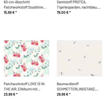
60-cm-Abschnitt
Samtstoff PROTEA,
Patchworkstoff Soulshine
Tigerleoparden, nachtblau,
and Daydreams, Bilder-
15,99 €
*
Emma Shipley
79,00 €
*
Collagen, Kelly Rae Roberts
Patchworkstoff LOVE IS IN
Baumwollstoff
THE AIR, Eifelturm mit
SCHMETTERLINGSTANZ,
Schmetterlingen, Blank
23,99 €
*
Sophia Drescher, Acufactum
29,99 €
*
Quilting