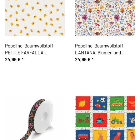
Popeline-Baumwollstoff
Popeline-Baumwollstoff
PETITE FARFALLA,
LANTANA, Blumen und
Schmetterlinge, gelb
24,99 €
*
Beeren, bunt
24,99 €
*