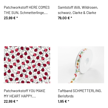
Patchworkstoff HERE COMES
Samtstoff AVA, Wildrosen,
THE SUN, Schmetterlinge,
schwarz, Clarke & Clarke
Dear Stella
23,99 €
*
79,00 €
*
Patchworkstoff YOU MAKE
Taftband SCHMETTERLING,
MY HEART HAPPY,
Berisfords
Marienkäfer, Timeless
22,99 €
*
1,95 €
*
Treasures