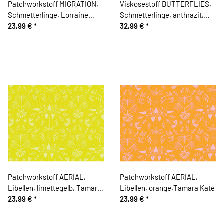
Patchworkstoff MIGRATION,
Viskosestoff BUTTERFLIES,
Schmetterlinge, Lorraine
Schmetterlinge, anthrazit,
Turner
23,99 €
*
Lycklig Design
32,99 €
*
Patchworkstoff AERIAL,
Patchworkstoff AERIAL,
Libellen, limettegelb, Tamara
Libellen, orange,Tamara Kate
Kate
23,99 €
*
23,99 €
*