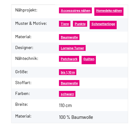
Nähprojekt:
Produkteigenschaft
Wert
Accessoires nähen
Homedeko nähen
Muster & Motive:
Tiere
Punkte
Schmetterlinge
Material:
Baumwolle
Designer:
Lorraine Turner
Nähtechnik:
Patchwork
Quilten
Größe:
bis 1,10 m
Stoffart:
Baumwolle
Farben:
schwarz
Breite:
110 cm
Material:
100 % Baumwolle