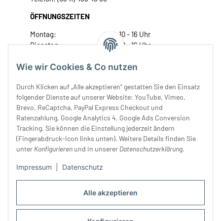
ÖFFNUNGSZEITEN
Montag:
10 - 16 Uhr
Dienstag:
10 - 16 Uhr
Mittwoch:
10 - 18 Uhr
Wie wir Cookies & Co nutzen
Donnerstag:
10 - 18 Uhr
Freitag:
10 - 18 Uhr
Durch Klicken auf „Alle akzeptieren“ gestatten Sie den Einsatz
Samstag:
10 - 14 Uhr
folgender Dienste auf unserer Website: YouTube, Vimeo,
Unser Service
Brevo, ReCaptcha, PayPal Express Checkout und
Ratenzahlung, Google Analytics 4, Google Ads Conversion
Tracking. Sie können die Einstellung jederzeit ändern
Rechtliches
(Fingerabdruck-Icon links unten). Weitere Details finden Sie
unter
Konfigurieren
und in unserer
Datenschutzerklärung
.
Impressum
|
Datenschutz
Alle akzeptieren