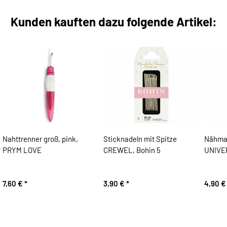
Kunden kauften dazu folgende Artikel:
Nahttrenner groß, pink,
Sticknadeln mit Spitze
Nähma
PRYM LOVE
CREWEL, Bohin 5
UNIVE
7,60 €
*
3,90 €
*
4,90 