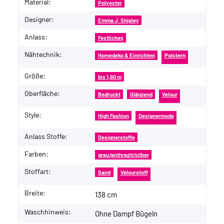
Material:
Polyester
Designer:
Emma J. Shipley
Anlass:
Festliches
Nähtechnik:
Homedeko & Einrichten
Polstern
Größe:
bis 1,60 m
Oberfläche:
Bedruckt
Glänzend
Velour
Style:
High Fashion
Designermode
Anlass Stoffe:
Designerstoffe
Farben:
grau/anthrazit/silber
Stoffart:
Samt
Velourstoff
Breite:
138 cm
Waschhinweis:
Ohne Dampf Bügeln