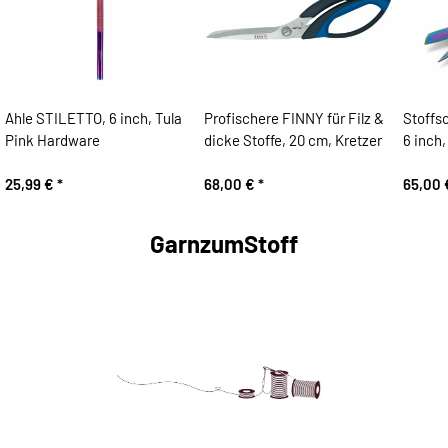
Ahle STILETTO, 6 inch, Tula
Profischere FINNY für Filz &
Stoffs
Pink Hardware
dicke Stoffe, 20 cm, Kretzer
6 inch
25,99 €
*
68,00 €
*
65,00
GarnzumStoff