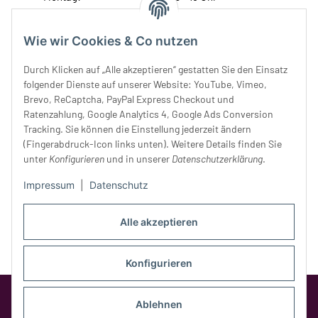
Dienstag:
10 - 16 Uhr
Mittwoch:
10 - 18 Uhr
Wie wir Cookies & Co nutzen
Donnerstag:
10 - 18 Uhr
Freitag:
10 - 18 Uhr
Durch Klicken auf „Alle akzeptieren“ gestatten Sie den Einsatz
Samstag:
10 - 14 Uhr
folgender Dienste auf unserer Website: YouTube, Vimeo,
Brevo, ReCaptcha, PayPal Express Checkout und
Unser Service
Ratenzahlung, Google Analytics 4, Google Ads Conversion
Tracking. Sie können die Einstellung jederzeit ändern
Rechtliches
(Fingerabdruck-Icon links unten). Weitere Details finden Sie
unter
Konfigurieren
und in unserer
Datenschutzerklärung
.
Impressum
|
Datenschutz
Alle akzeptieren
Konfigurieren
Google Analytics deaktivieren
Status:
Ablehnen
Opt-Out-Cookie ist nicht gesetzt