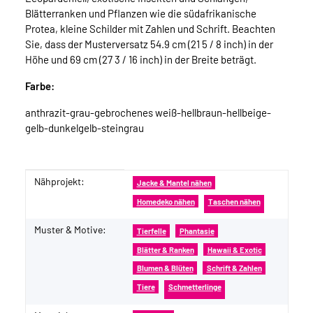
Blätterranken und Pflanzen wie die südafrikanische
Protea, kleine Schilder mit Zahlen und Schrift. Beachten
Sie, dass der Musterversatz 54.9 cm (21 5 / 8 inch) in der
Höhe und 69 cm (27 3 / 16 inch) in der Breite beträgt.
Farbe:
anthrazit-grau-gebrochenes weiß-hellbraun-hellbeige-
gelb-dunkelgelb-steingrau
Nähprojekt:
Produkteigenschaft
Wert
Jacke & Mantel nähen
Homedeko nähen
Taschen nähen
Muster & Motive:
Tierfelle
Phantasie
Blätter & Ranken
Hawaii & Exotic
Blumen & Blüten
Schrift & Zahlen
Tiere
Schmetterlinge