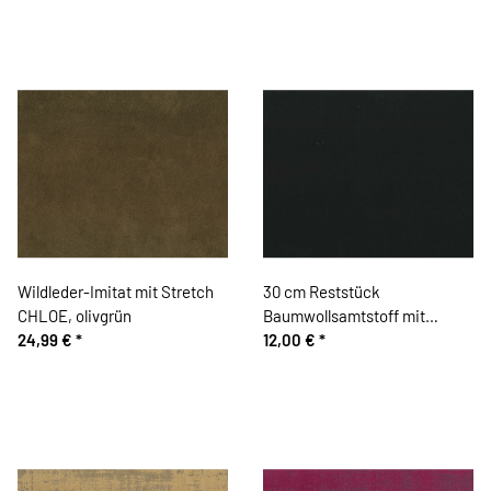
Wildleder-Imitat mit Stretch
30 cm Reststück
CHLOE, olivgrün
Baumwollsamtstoff mit
24,99 €
*
Stretch VELVET, schwarz,
12,00 €
*
Hilco