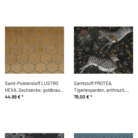
Samt-Polsterstoff LUSTRO
Samtstoff PROTEA,
HEXA, Sechsecke, goldbraun,
Tigerleoparden, anthrazit,
Sanderson
44,99 €
*
Emma Shipley
79,00 €
*