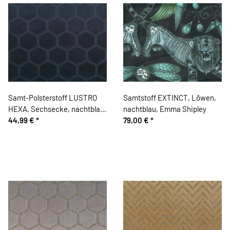
Samt-Polsterstoff LUSTRO
Samtstoff EXTINCT, Löwen,
HEXA, Sechsecke, nachtblau,
nachtblau, Emma Shipley
Sanderson
44,99 €
*
79,00 €
*