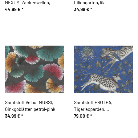
NEXUS, Zackenwellen,
Liliengarten, lila
nachtblau, Sanderson
44,99 €
*
34,99 €
*
Samtstoff Velour MURSI,
Samtstoff PROTEA,
Ginkgoblätter, petrol-pink
Tigerleoparden,
34,99 €
*
ultramarinblau, Emma Shipley
79,00 €
*