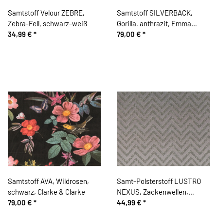
Samtstoff Velour ZEBRE,
Samtstoff SILVERBACK,
Zebra-Fell, schwarz-weiß
Gorilla, anthrazit, Emma
34,99 €
*
Shipley
79,00 €
*
Samtstoff AVA, Wildrosen,
Samt-Polsterstoff LUSTRO
schwarz, Clarke & Clarke
NEXUS, Zackenwellen,
79,00 €
*
silbergrau, Sanderson
44,99 €
*