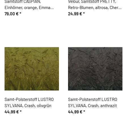
Samtstoff CASPIAN,
Velour, Samtstoff PRETTY,
Einhörner, orange, Emma
Retro-Blumen, altrosa, Cherry
Shipley
79,00 €
*
Picking
24,99 €
*
Samt-Polsterstoff LUSTRO
Samt-Polsterstoff LUSTRO
SYLVANA, Crash, olivgrün
SYLVANA, Crash, anthrazit
44,99 €
*
44,99 €
*