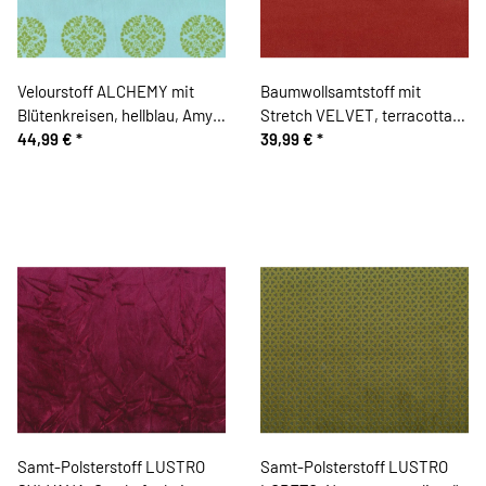
Velourstoff ALCHEMY mit
Baumwollsamtstoff mit
Blütenkreisen, hellblau, Amy
Stretch VELVET, terracotta,
Butler
44,99 €
*
Hilco
39,99 €
*
Samt-Polsterstoff LUSTRO
Samt-Polsterstoff LUSTRO