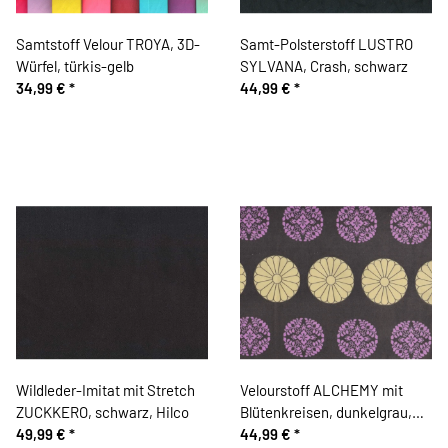
Samtstoff Velour TROYA, 3D-
Samt-Polsterstoff LUSTRO
Würfel, türkis-gelb
SYLVANA, Crash, schwarz
34,99 €
*
44,99 €
*
Wildleder-Imitat mit Stretch
Velourstoff ALCHEMY mit
ZUCKKERO, schwarz, Hilco
Blütenkreisen, dunkelgrau,
49,99 €
*
Amy Butler
44,99 €
*