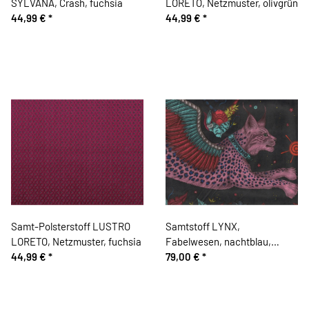
SYLVANA, Crash, fuchsia
LORETO, Netzmuster, olivgrün
44,99 €
*
44,99 €
*
Samt-Polsterstoff LUSTRO
Samtstoff LYNX,
LORETO, Netzmuster, fuchsia
Fabelwesen, nachtblau,
44,99 €
*
Emma Shipley
79,00 €
*