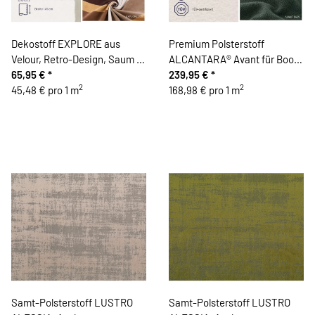
Dekostoff EXPLORE aus
Premium Polsterstoff
Velour, Retro-Design, Saum &
ALCANTARA® Avant für Boote
Viebahn
65,95 €
*
& Yachten
239,95 €
*
2
2
45,48 € pro 1 m
168,98 € pro 1 m
Samt-Polsterstoff LUSTRO
Samt-Polsterstoff LUSTRO