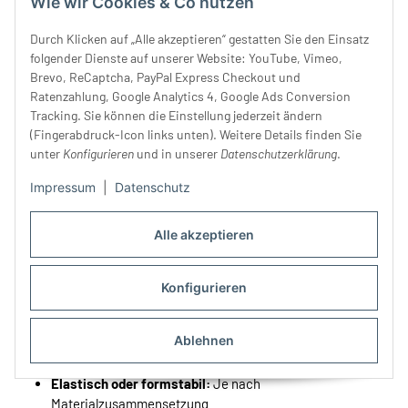
Wie wir Cookies & Co nutzen
Durch Klicken auf „Alle akzeptieren“ gestatten Sie den Einsatz
Velourstoff kannst Du zu schönen Projekten vernähen wie:
folgender Dienste auf unserer Website: YouTube, Vimeo,
Mode:
Kleider, Röcke, Blazer, Leggings, Trainingsanzüge
Brevo, ReCaptcha, PayPal Express Checkout und
Möbel & Heimtextilien:
Sofabezüge, Sessel, Kissen,
Ratenzahlung, Google Analytics 4, Google Ads Conversion
Vorhänge
Tracking. Sie können die Einstellung jederzeit ändern
Kostüme & Bühnenmode:
Historische Gewänder,
(Fingerabdruck-Icon links unten). Weitere Details finden Sie
unter
Konfigurieren
und in unserer
Datenschutzerklärung
.
Theaterstoffe
Accessoires:
Taschen, Schuhe, Handschuhe, Hüte
Impressum
|
Datenschutz
Autobezüge:
Innenraumstoffe für Sitze & Armlehnen
Stoffeigenschaften von Velourstoffen
Alle akzeptieren
Weich & angenehm auf der Haut:
Samtige Oberfläche für
hohen Komfort
Konfigurieren
Edler, matter bis leicht glänzender Look:
Je nach
Lichtverlauf changierend
Ablehnen
Wärmend & isolierend:
Perfekt für Winterkleidung &
Heimtextilien
Elastisch oder formstabil:
Je nach
Materialzusammensetzung