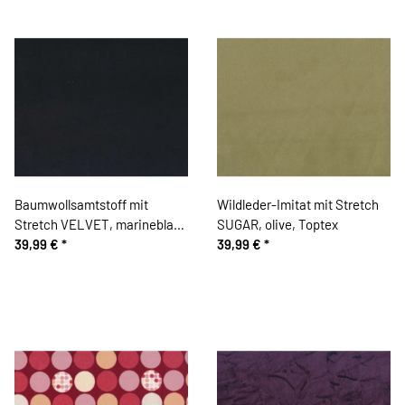
Baumwollsamtstoff mit
Wildleder-Imitat mit Stretch
Stretch VELVET, marineblau,
SUGAR, olive, Toptex
Hilco
39,99 €
*
39,99 €
*