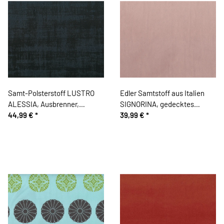
Samt-Polsterstoff LUSTRO
Edler Samtstoff aus Italien
ALESSIA, Ausbrenner,
SIGNORINA, gedecktes
schwarz
44,99 €
*
altrosa
39,99 €
*