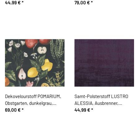
nachtblau, Sanderson
44,99 €
*
Emma Shipley
79,00 €
*
Dekovelourstoff POMARIUM,
Samt-Polsterstoff LUSTRO
Obstgarten, dunkelgrau,
ALESSIA, Ausbrenner,
Clarke & Clarke
69,00 €
*
aubergine
44,99 €
*