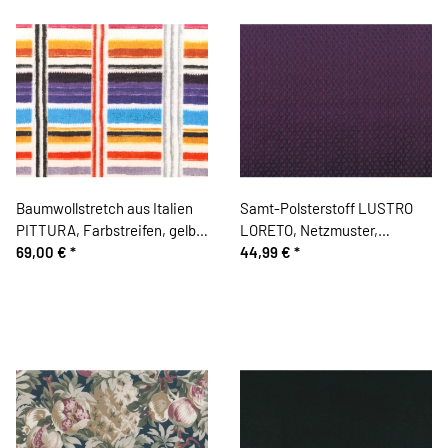
Baumwollstretch aus Italien
Samt-Polsterstoff LUSTRO
PITTURA, Farbstreifen, gelb-
LORETO, Netzmuster,
lila
69,00 €
*
aubergine
44,99 €
*