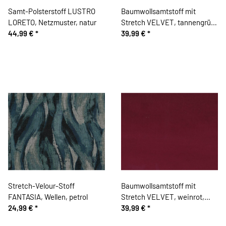
Samt-Polsterstoff LUSTRO
Baumwollsamtstoff mit
LORETO, Netzmuster, natur
Stretch VELVET, tannengrün,
44,99 €
*
Hilco
39,99 €
*
Stretch-Velour-Stoff
Baumwollsamtstoff mit
FANTASIA, Wellen, petrol
Stretch VELVET, weinrot,
24,99 €
*
Hilco
39,99 €
*