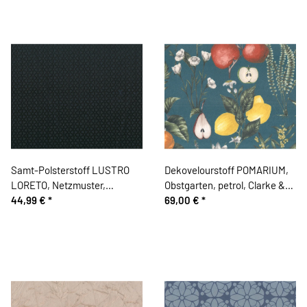
Samt-Polsterstoff LUSTRO
Dekovelourstoff POMARIUM,
LORETO, Netzmuster,
Obstgarten, petrol, Clarke &
schwarz
44,99 €
*
Clarke
69,00 €
*