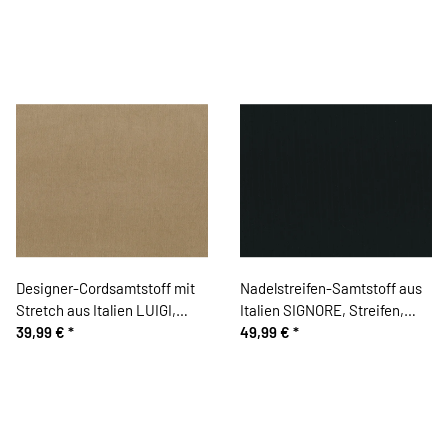
Designer-Cordsamtstoff mit
Nadelstreifen-Samtstoff aus
Stretch aus Italien LUIGI,
Italien SIGNORE, Streifen,
beige
39,99 €
*
nachtblau
49,99 €
*