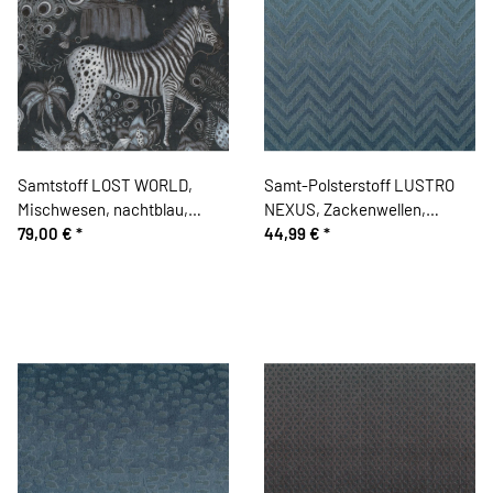
Samtstoff LOST WORLD,
Samt-Polsterstoff LUSTRO
Mischwesen, nachtblau,
NEXUS, Zackenwellen,
Emma Shipley
79,00 €
*
taubenblau, Sanderson
44,99 €
*