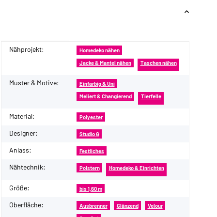
Nähprojekt:
Produkteigenschaft
Wert
Homedeko nähen
Jacke & Mantel nähen
Taschen nähen
Muster & Motive:
Einfarbig & Uni
Meliert & Changierend
Tierfelle
Material:
Polyester
Designer:
Studio G
Anlass:
Festliches
Nähtechnik:
Polstern
Homedeko & Einrichten
Größe:
bis 1,60 m
Oberfläche:
Ausbrenner
Glänzend
Velour