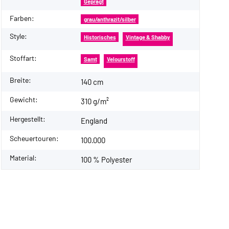
Geprägt
Farben:
grau/anthrazit/silber
Style:
Historisches
Vintage & Shabby
Stoffart:
Samt
Velourstoff
Breite:
140 cm
Gewicht:
310 g/m²
Hergestellt:
England
Scheuertouren:
100.000
Material:
100 % Polyester