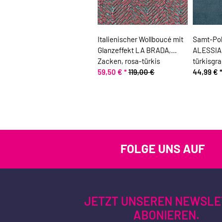
Italienischer Wollboucé mit
Samt-Pol
Glanzeffekt LA BRADA,
ALESSIA,
Zacken, rosa-türkis
türkisgr
59,50 €
*
119,00 €
44,99 €
FOLGE UNS AUF
JETZT UNSEREN NEWSLE
ABONIEREN.