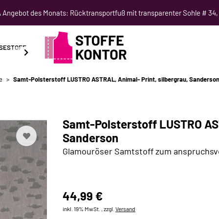
Angebot des Monats: Rücktransportfuß mit transparenter Sohle # 34,
SESTOFF
SCHNITTMUSTER
NÄHKURSE
SALE
e
Samt-Polsterstoff LUSTRO ASTRAL, Animal- Print, silbergrau, Sanderso
Samt-Polsterstoff LUSTRO AST
Sanderson
Glamouröser Samtstoff zum anspruchsvo
44,99 €
inkl. 19% MwSt. , zzgl.
Versand