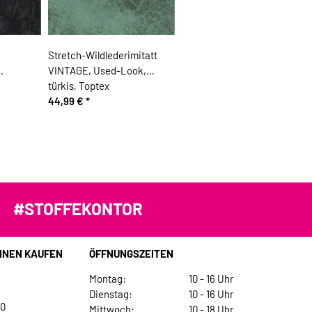
Stretch-Wildlederimitatt
VINTAGE, Used-Look,
türkis, Toptex
44,99 €
*
#STOFFEKONTOR
INEN KAUFEN
ÖFFNUNGSZEITEN
Montag:
10 - 16 Uhr
Dienstag:
10 - 16 Uhr
30
Mittwoch:
10 - 18 Uhr