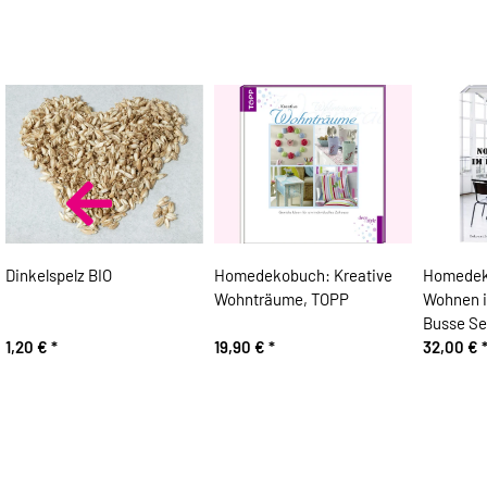
Dinkelspelz BIO
Homedekobuch: Kreative
Homedek
Wohnträume, TOPP
Wohnen im
Busse S
1,20 €
*
19,90 €
*
32,00 €