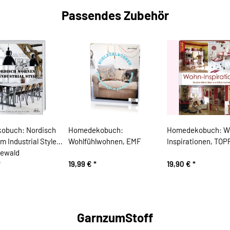
Passendes Zubehör
obuch: Nordisch
Homedekobuch:
Homedekobuch: W
 Industrial Style,
Wohlfühlwohnen, EMF
Inspirationen, TOP
eewald
*
19,99 €
*
19,90 €
*
GarnzumStoff