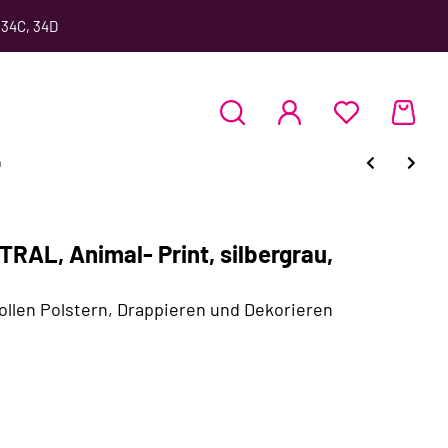
 34C, 34D
n
RAL, Animal- Print, silbergrau,
llen Polstern, Drappieren und Dekorieren