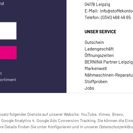
nd
04178 Leipzig
E-Mail: info@stoffekonto
Telefon: (0341) 468 49 65
UNSER SERVICE
Gutschein
Ladengeschäft
Öffnungszeiten
BERNINA Partner Leipzig
Markenwelt
t
Nähmaschinen-Reparatu
sortiment
Stoffproben
Jobs
Kontakt
Einsatz folgender Dienste auf unserer Website: YouTube, Vimeo, Brevo,
oogle Analytics 4, Google Ads Conversion Tracking. Sie können die Eins
re Details finden Sie unter
Konfigurieren
und in unserer
Datenschutzerklär