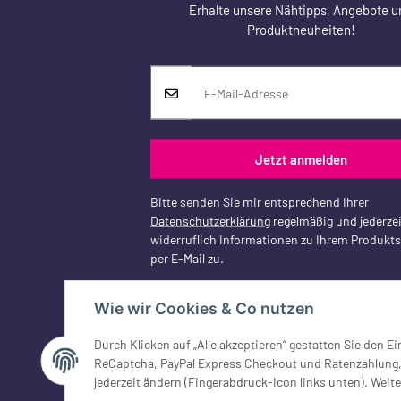
Erhalte unsere Nähtipps, Angebote u
Produktneuheiten!
Jetzt anmelden
Bitte senden Sie mir entsprechend Ihrer
Datenschutzerklärung
regelmäßig und jederzei
widerruflich Informationen zu Ihrem Produkt
per E-Mail zu.
Wie wir Cookies & Co nutzen
Durch Klicken auf „Alle akzeptieren“ gestatten Sie den 
Vertrag widerrufen
ReCaptcha, PayPal Express Checkout und Ratenzahlung, G
jederzeit ändern (Fingerabdruck-Icon links unten). Weite