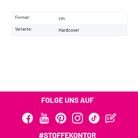
Format:
Produkteigenschaft
Wert
cm
Variante:
Hardcover
FOLGE UNS AUF
#STOFFEKONTOR